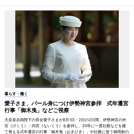
暮らす・働く
愛子さま、パール身につけ伊勢神宮参拝 式年遷宮
行事「御木曳」などご視察
天皇皇后両陛下の長女愛子さまが8月1日・2日の2日間、伊勢神宮の外
宮（げくう）・内宮（ないくう）を参拝し、20年に一度社殿などを建
て替える式年遷宮の行事「御木曳（おきひき）」や社殿に使う御用材の