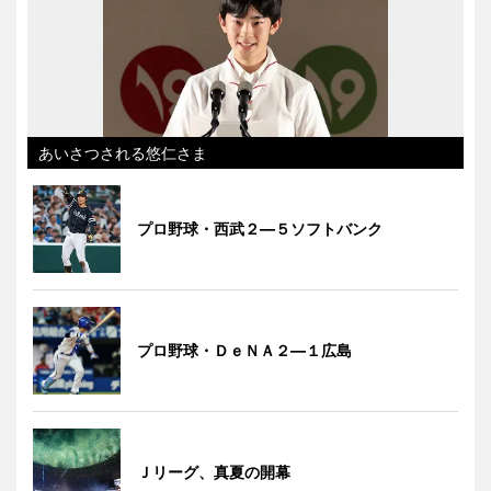
あいさつされる悠仁さま
プロ野球・西武２―５ソフトバンク
プロ野球・ＤｅＮＡ２―１広島
Ｊリーグ、真夏の開幕