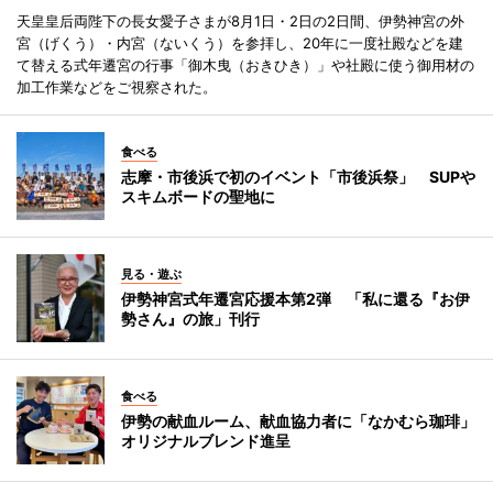
天皇皇后両陛下の長女愛子さまが8月1日・2日の2日間、伊勢神宮の外
宮（げくう）・内宮（ないくう）を参拝し、20年に一度社殿などを建
て替える式年遷宮の行事「御木曳（おきひき）」や社殿に使う御用材の
加工作業などをご視察された。
食べる
志摩・市後浜で初のイベント「市後浜祭」 SUPや
スキムボードの聖地に
見る・遊ぶ
伊勢神宮式年遷宮応援本第2弾 「私に還る『お伊
勢さん』の旅」刊行
食べる
伊勢の献血ルーム、献血協力者に「なかむら珈琲」
オリジナルブレンド進呈