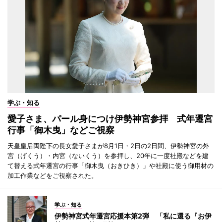
学ぶ・知る
愛子さま、パール身につけ伊勢神宮参拝 式年遷宮
行事「御木曳」などご視察
天皇皇后両陛下の長女愛子さまが8月1日・2日の2日間、伊勢神宮の外
宮（げくう）・内宮（ないくう）を参拝し、20年に一度社殿などを建
て替える式年遷宮の行事「御木曳（おきひき）」や社殿に使う御用材の
加工作業などをご視察された。
学ぶ・知る
伊勢神宮式年遷宮応援本第2弾 「私に還る『お伊