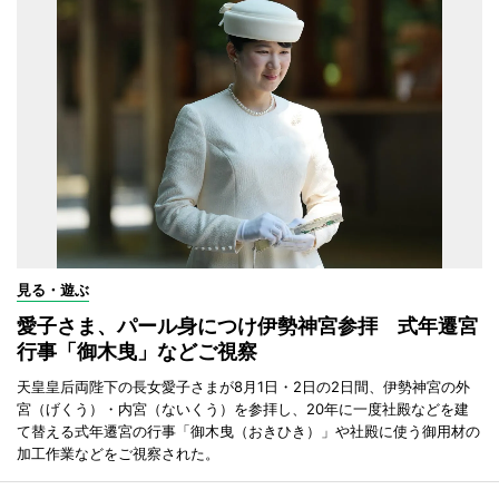
見る・遊ぶ
愛子さま、パール身につけ伊勢神宮参拝 式年遷宮
行事「御木曳」などご視察
天皇皇后両陛下の長女愛子さまが8月1日・2日の2日間、伊勢神宮の外
宮（げくう）・内宮（ないくう）を参拝し、20年に一度社殿などを建
て替える式年遷宮の行事「御木曳（おきひき）」や社殿に使う御用材の
加工作業などをご視察された。