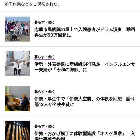
加工作業などをご視察された。
暮らす・働く
志摩市民病院の屋上で入院患者がドラム演奏 動画
再生が50万回超に
暮らす・働く
伊勢・外宮参道に新組織GPT発足 インフルエンサ
ー夫婦が「令和の御師」に
暮らす・働く
伊勢・厚生中で「伊勢大空襲」の体験を回想 語り
部12人が全校生徒に
暮らす・働く
伊勢・おかげ横丁に体験型施設「オカゲ屋敷」 入
場は事前予約制