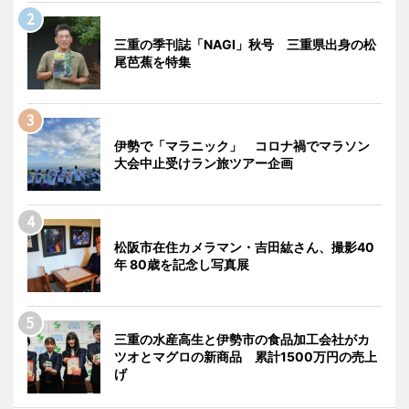
三重の季刊誌「NAGI」秋号 三重県出身の松
尾芭蕉を特集
伊勢で「マラニック」 コロナ禍でマラソン
大会中止受けラン旅ツアー企画
松阪市在住カメラマン・吉田紘さん、撮影40
年 80歳を記念し写真展
三重の水産高生と伊勢市の食品加工会社がカ
ツオとマグロの新商品 累計1500万円の売上
げ