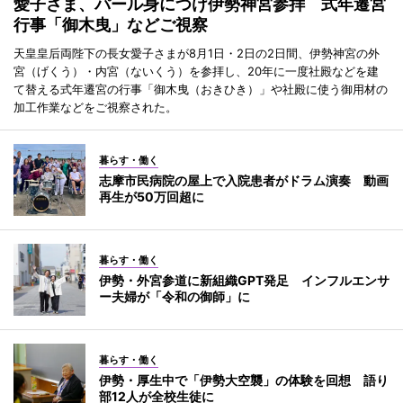
愛子さま、パール身につけ伊勢神宮参拝 式年遷宮
行事「御木曳」などご視察
天皇皇后両陛下の長女愛子さまが8月1日・2日の2日間、伊勢神宮の外
宮（げくう）・内宮（ないくう）を参拝し、20年に一度社殿などを建
て替える式年遷宮の行事「御木曳（おきひき）」や社殿に使う御用材の
加工作業などをご視察された。
暮らす・働く
志摩市民病院の屋上で入院患者がドラム演奏 動画
再生が50万回超に
暮らす・働く
伊勢・外宮参道に新組織GPT発足 インフルエンサ
ー夫婦が「令和の御師」に
暮らす・働く
伊勢・厚生中で「伊勢大空襲」の体験を回想 語り
部12人が全校生徒に