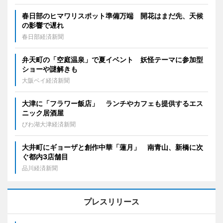
春日部のヒマワリスポット準備万端 開花はまだ先、天候
の影響で遅れ
春日部経済新聞
弁天町の「空庭温泉」で夏イベント 妖怪テーマに参加型
ショーや謎解きも
大阪ベイ経済新聞
大津に「フラワー飯店」 ランチやカフェも提供するエス
ニック居酒屋
びわ湖大津経済新聞
大井町にギョーザと創作中華「蓮月」 南青山、新橋に次
ぐ都内3店舗目
品川経済新聞
プレスリリース