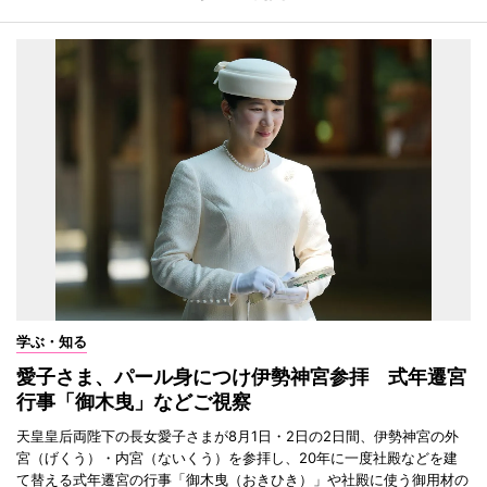
学ぶ・知る
愛子さま、パール身につけ伊勢神宮参拝 式年遷宮
行事「御木曳」などご視察
天皇皇后両陛下の長女愛子さまが8月1日・2日の2日間、伊勢神宮の外
宮（げくう）・内宮（ないくう）を参拝し、20年に一度社殿などを建
て替える式年遷宮の行事「御木曳（おきひき）」や社殿に使う御用材の