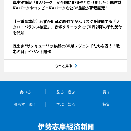
車中泊施設「RVパーク」が全国に676件となりました！体験型
RVパークやコンビニRVパークなど32施設が新規認定！
【三重県津市】わずか6mLの採血でがんリスクを評価する「メ
タロ・バランス検査」、赤塚クリニックにて9月以降の予約受付
を開始
長生き "サンキュー" ! 水族館の39歳レジェンドたちを祝う「敬
老の日」イベント開催
もっと見る
食べる
見る・遊ぶ
買う
暮らす・働く
学ぶ・知る
特集