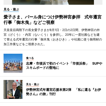
見る・遊ぶ
愛子さま、パール身につけ伊勢神宮参拝 式年遷宮
行事「御木曳」などご視察
天皇皇后両陛下の長女愛子さまが8月1日・2日の2日間、伊勢神宮の外
宮（げくう）・内宮（ないくう）を参拝し、20年に一度社殿などを建
て替える式年遷宮の行事「御木曳（おきひき）」や社殿に使う御用材の
加工作業などをご視察された。
食べる
志摩・市後浜で初のイベント「市後浜祭」 SUPや
スキムボードの聖地に
見る・遊ぶ
伊勢神宮式年遷宮応援本第2弾 「私に還る『お伊
勢さん』の旅」刊行