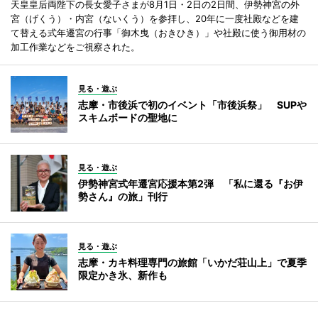
天皇皇后両陛下の長女愛子さまが8月1日・2日の2日間、伊勢神宮の外
宮（げくう）・内宮（ないくう）を参拝し、20年に一度社殿などを建
て替える式年遷宮の行事「御木曳（おきひき）」や社殿に使う御用材の
加工作業などをご視察された。
見る・遊ぶ
志摩・市後浜で初のイベント「市後浜祭」 SUPや
スキムボードの聖地に
見る・遊ぶ
伊勢神宮式年遷宮応援本第2弾 「私に還る『お伊
勢さん』の旅」刊行
見る・遊ぶ
志摩・カキ料理専門の旅館「いかだ荘山上」で夏季
限定かき氷、新作も