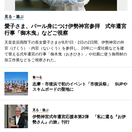
見る・遊ぶ
愛子さま、パール身につけ伊勢神宮参拝 式年遷宮
行事「御木曳」などご視察
天皇皇后両陛下の長女愛子さまが8月1日・2日の2日間、伊勢神宮の外
宮（げくう）・内宮（ないくう）を参拝し、20年に一度社殿などを建
て替える式年遷宮の行事「御木曳（おきひき）」や社殿に使う御用材の
加工作業などをご視察された。
食べる
志摩・市後浜で初のイベント「市後浜祭」 SUPや
スキムボードの聖地に
見る・遊ぶ
伊勢神宮式年遷宮応援本第2弾 「私に還る『お伊
勢さん』の旅」刊行