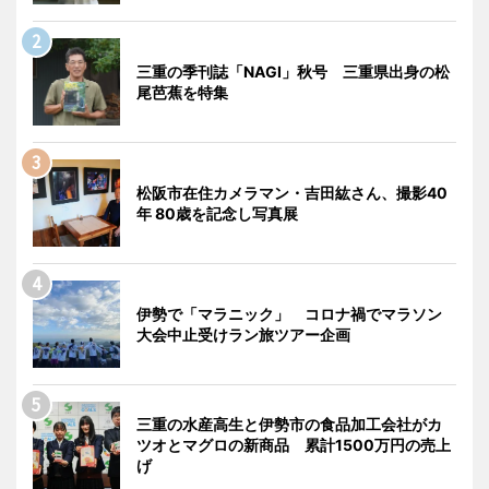
三重の季刊誌「NAGI」秋号 三重県出身の松
尾芭蕉を特集
松阪市在住カメラマン・吉田紘さん、撮影40
年 80歳を記念し写真展
伊勢で「マラニック」 コロナ禍でマラソン
大会中止受けラン旅ツアー企画
三重の水産高生と伊勢市の食品加工会社がカ
ツオとマグロの新商品 累計1500万円の売上
げ