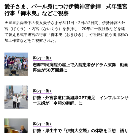
愛子さま、パール身につけ伊勢神宮参拝 式年遷宮
行事「御木曳」などご視察
天皇皇后両陛下の長女愛子さまが8月1日・2日の2日間、伊勢神宮の外
宮（げくう）・内宮（ないくう）を参拝し、20年に一度社殿などを建
て替える式年遷宮の行事「御木曳（おきひき）」や社殿に使う御用材の
加工作業などをご視察された。
暮らす・働く
志摩市民病院の屋上で入院患者がドラム演奏 動画
再生が50万回超に
暮らす・働く
伊勢・外宮参道に新組織GPT発足 インフルエンサ
ー夫婦が「令和の御師」に
暮らす・働く
伊勢・厚生中で「伊勢大空襲」の体験を回想 語り