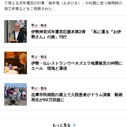
て替える式年遷宮の行事「御木曳（おきひき）」や社殿に使う御用材の
加工作業などをご視察された。
学ぶ・知る
伊勢神宮式年遷宮応援本第2弾 「私に還る『お伊
勢さん』の旅」刊行
学ぶ・知る
伊勢・仏レストランでベネズエラ地震被災の仲間に
エール 現地と通信
学ぶ・知る
志摩市民病院の屋上で入院患者がドラム演奏 動画
再生が50万回超に
もっと見る