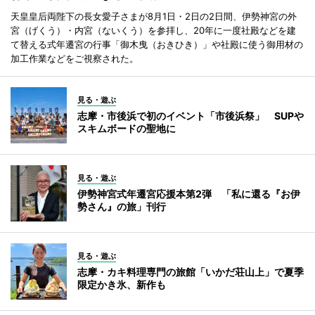
天皇皇后両陛下の長女愛子さまが8月1日・2日の2日間、伊勢神宮の外
宮（げくう）・内宮（ないくう）を参拝し、20年に一度社殿などを建
て替える式年遷宮の行事「御木曳（おきひき）」や社殿に使う御用材の
加工作業などをご視察された。
見る・遊ぶ
志摩・市後浜で初のイベント「市後浜祭」 SUPや
スキムボードの聖地に
見る・遊ぶ
伊勢神宮式年遷宮応援本第2弾 「私に還る『お伊
勢さん』の旅」刊行
見る・遊ぶ
志摩・カキ料理専門の旅館「いかだ荘山上」で夏季
限定かき氷、新作も