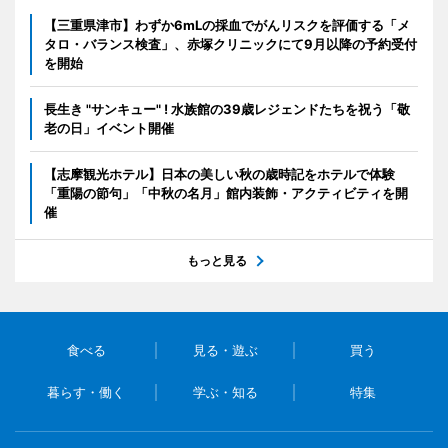
【三重県津市】わずか6mLの採血でがんリスクを評価する「メ
タロ・バランス検査」、赤塚クリニックにて9月以降の予約受付
を開始
長生き "サンキュー" ! 水族館の39歳レジェンドたちを祝う「敬
老の日」イベント開催
【志摩観光ホテル】日本の美しい秋の歳時記をホテルで体験
「重陽の節句」「中秋の名月」館内装飾・アクティビティを開
催
もっと見る
食べる
見る・遊ぶ
買う
暮らす・働く
学ぶ・知る
特集