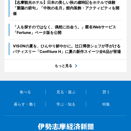
【志摩観光ホテル】日本の美しい秋の歳時記をホテルで体験
「重陽の節句」「中秋の名月」館内装飾・アクティビティを開
催
「人を探すのではなく、偶然に出会う。」匿名Webサービス
「Fortune」ベータ版を公開
VISONの夏を、ひんやり鮮やかに。辻口博啓シェフが手がける
パティスリー「Confiture H」に夏の新作スイーツ全6品が登場
もっと見る
食べる
見る・遊ぶ
買う
暮らす・働く
学ぶ・知る
特集