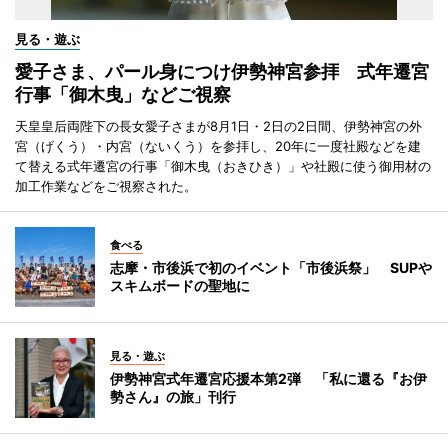
見る・遊ぶ
愛子さま、パール身につけ伊勢神宮参拝 式年遷宮
行事「御木曳」などご視察
天皇皇后両陛下の長女愛子さまが8月1日・2日の2日間、伊勢神宮の外
宮（げくう）・内宮（ないくう）を参拝し、20年に一度社殿などを建
て替える式年遷宮の行事「御木曳（おきひき）」や社殿に使う御用材の
加工作業などをご視察された。
食べる
志摩・市後浜で初のイベント「市後浜祭」 SUPや
スキムボードの聖地に
見る・遊ぶ
伊勢神宮式年遷宮応援本第2弾 「私に還る『お伊
勢さん』の旅」刊行