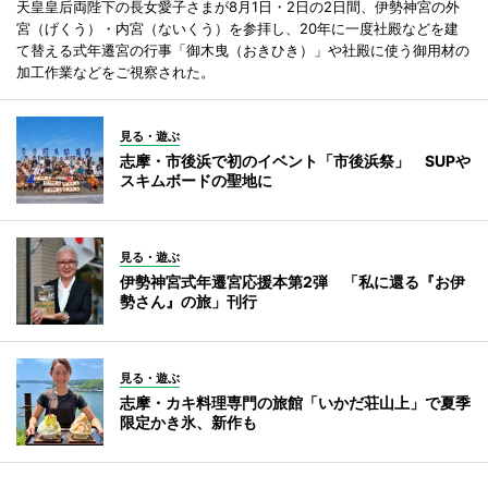
天皇皇后両陛下の長女愛子さまが8月1日・2日の2日間、伊勢神宮の外
宮（げくう）・内宮（ないくう）を参拝し、20年に一度社殿などを建
て替える式年遷宮の行事「御木曳（おきひき）」や社殿に使う御用材の
加工作業などをご視察された。
見る・遊ぶ
志摩・市後浜で初のイベント「市後浜祭」 SUPや
スキムボードの聖地に
見る・遊ぶ
伊勢神宮式年遷宮応援本第2弾 「私に還る『お伊
勢さん』の旅」刊行
見る・遊ぶ
志摩・カキ料理専門の旅館「いかだ荘山上」で夏季
限定かき氷、新作も