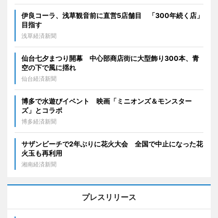
伊良コーラ、浅草観音前に直営5店舗目 「300年続く店」
目指す
浅草経済新聞
仙台七夕まつり開幕 中心部商店街に大型飾り300本、青
空の下で風に揺れ
仙台経済新聞
博多で水遊びイベント 映画「ミニオンズ＆モンスター
ズ」とコラボ
博多経済新聞
サザンビーチで2年ぶりに花火大会 全国で中止になった花
火玉も再利用
湘南経済新聞
プレスリリース