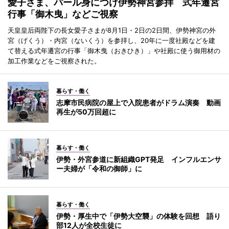
愛子さま、パール身につけ伊勢神宮参拝 式年遷宮
行事「御木曳」などご視察
天皇皇后両陛下の長女愛子さまが8月1日・2日の2日間、伊勢神宮の外
宮（げくう）・内宮（ないくう）を参拝し、20年に一度社殿などを建
て替える式年遷宮の行事「御木曳（おきひき）」や社殿に使う御用材の
加工作業などをご視察された。
暮らす・働く
志摩市民病院の屋上で入院患者がドラム演奏 動画
再生が50万回超に
暮らす・働く
伊勢・外宮参道に新組織GPT発足 インフルエンサ
ー夫婦が「令和の御師」に
暮らす・働く
伊勢・厚生中で「伊勢大空襲」の体験を回想 語り
部12人が全校生徒に