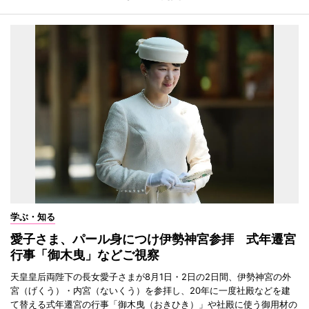
学ぶ・知る
愛子さま、パール身につけ伊勢神宮参拝 式年遷宮
行事「御木曳」などご視察
天皇皇后両陛下の長女愛子さまが8月1日・2日の2日間、伊勢神宮の外
宮（げくう）・内宮（ないくう）を参拝し、20年に一度社殿などを建
て替える式年遷宮の行事「御木曳（おきひき）」や社殿に使う御用材の