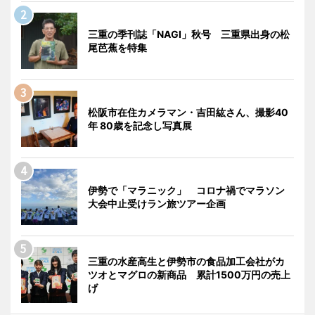
三重の季刊誌「NAGI」秋号 三重県出身の松
尾芭蕉を特集
松阪市在住カメラマン・吉田紘さん、撮影40
年 80歳を記念し写真展
伊勢で「マラニック」 コロナ禍でマラソン
大会中止受けラン旅ツアー企画
三重の水産高生と伊勢市の食品加工会社がカ
ツオとマグロの新商品 累計1500万円の売上
げ