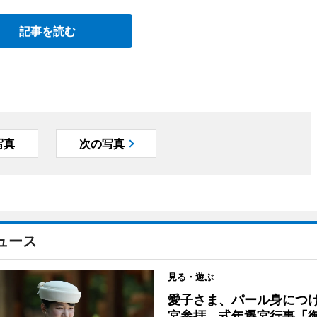
記事を読む
写真
次の写真
ュース
見る・遊ぶ
愛子さま、パール身につ
宮参拝 式年遷宮行事「