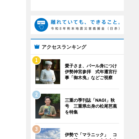
アクセスランキング
愛子さま、パール身につけ
伊勢神宮参拝 式年遷宮行
事「御木曳」などご視察
三重の季刊誌「NAGI」秋
号 三重県出身の松尾芭蕉
を特集
伊勢で「マラニック」 コ