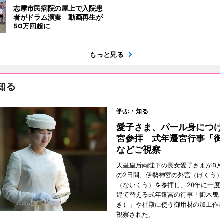
志摩市民病院の屋上で入院患
者がドラム演奏 動画再生が
50万回超に
もっと見る
知る
学ぶ・知る
愛子さま、パール身につ
宮参拝 式年遷宮行事「
などご視察
天皇皇后両陛下の長女愛子さまが8月
の2日間、伊勢神宮の外宮（げくう
（ないくう）を参拝し、20年に一
建て替える式年遷宮の行事「御木曳
き）」や社殿に使う御用材の加工作
視察された。