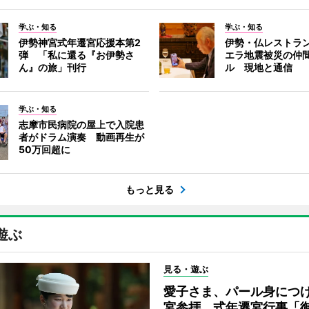
学ぶ・知る
学ぶ・知る
伊勢神宮式年遷宮応援本第2
伊勢・仏レストラ
弾 「私に還る『お伊勢さ
エラ地震被災の仲
ん』の旅」刊行
ル 現地と通信
学ぶ・知る
志摩市民病院の屋上で入院患
者がドラム演奏 動画再生が
50万回超に
もっと見る
遊ぶ
見る・遊ぶ
愛子さま、パール身につ
宮参拝 式年遷宮行事「