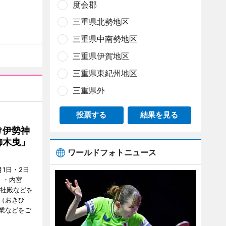
度会郡
三重県北勢地区
三重県中南勢地区
三重県伊賀地区
三重県東紀州地区
三重県外
投票する
結果を見る
け伊勢神
御木曳」
ワールドフォトニュース
1日・2日
）・内宮
度社殿などを
（おきひ
業などをご