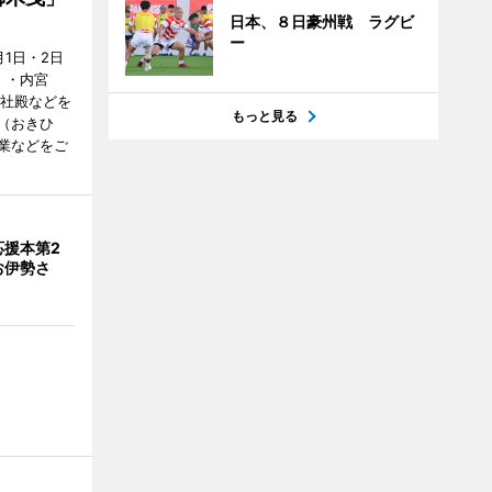
日本、８日豪州戦 ラグビ
ー
1日・2日
）・内宮
度社殿などを
もっと見る
（おきひ
業などをご
応援本第2
お伊勢さ