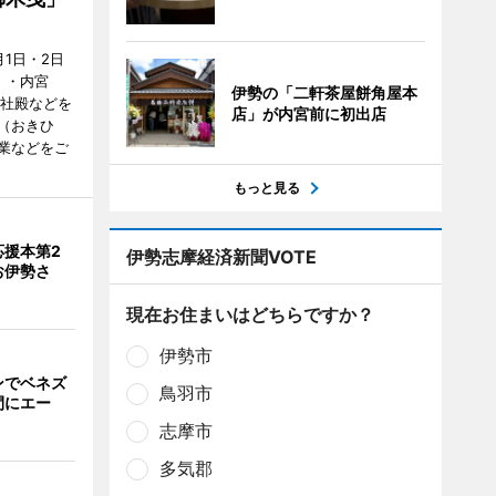
1日・2日
）・内宮
伊勢の「二軒茶屋餅角屋本
度社殿などを
店」が内宮前に初出店
（おきひ
業などをご
もっと見る
応援本第2
伊勢志摩経済新聞VOTE
お伊勢さ
現在お住まいはどちらですか？
伊勢市
ンでベネズ
鳥羽市
間にエー
志摩市
多気郡