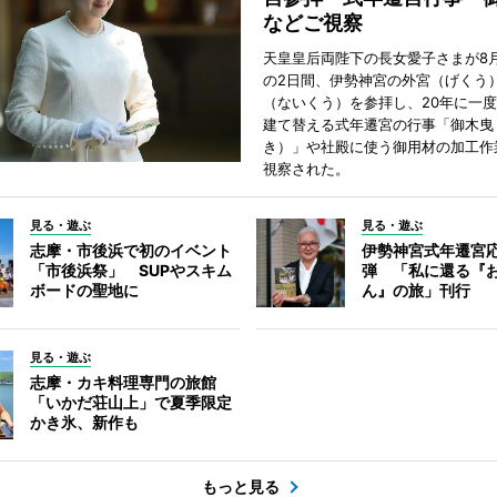
などご視察
天皇皇后両陛下の長女愛子さまが8月
の2日間、伊勢神宮の外宮（げくう
（ないくう）を参拝し、20年に一
建て替える式年遷宮の行事「御木曳
き）」や社殿に使う御用材の加工作
視察された。
見る・遊ぶ
見る・遊ぶ
志摩・市後浜で初のイベント
伊勢神宮式年遷宮
「市後浜祭」 SUPやスキム
弾 「私に還る『
ボードの聖地に
ん』の旅」刊行
見る・遊ぶ
志摩・カキ料理専門の旅館
「いかだ荘山上」で夏季限定
かき氷、新作も
もっと見る