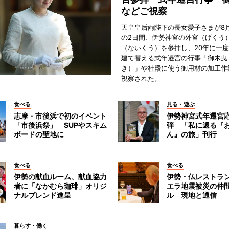
などご視察
天皇皇后両陛下の長女愛子さまが8月
の2日間、伊勢神宮の外宮（げくう
（ないくう）を参拝し、20年に一
建て替える式年遷宮の行事「御木曳
き）」や社殿に使う御用材の加工作
視察された。
食べる
見る・遊ぶ
志摩・市後浜で初のイベント
伊勢神宮式年遷宮
「市後浜祭」 SUPやスキム
弾 「私に還る『
ボードの聖地に
ん』の旅」刊行
食べる
食べる
伊勢の献血ルーム、献血協力
伊勢・仏レストラ
者に「なかむら珈琲」オリジ
エラ地震被災の仲
ナルブレンド進呈
ル 現地と通信
暮らす・働く