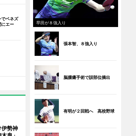
ンでベネズ
早田が８強入り
間にエー
張本智、８強入り
脳腫瘍手術で誤部位摘出
有明が２回戦へ 高校野球
け伊勢神
御木曳」