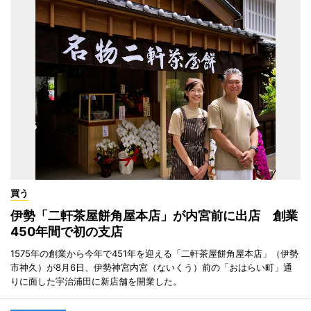
買う
伊勢「二軒茶屋餅角屋本店」が内宮前に出店 創業
450年間で初の支店
1575年の創業から今年で451年を迎える「二軒茶屋餅角屋本店」（伊勢
市神久）が8月6日、伊勢神宮内宮（ないくう）前の「おはらい町」通
りに面した宇治浦田に新店舗を開業した。