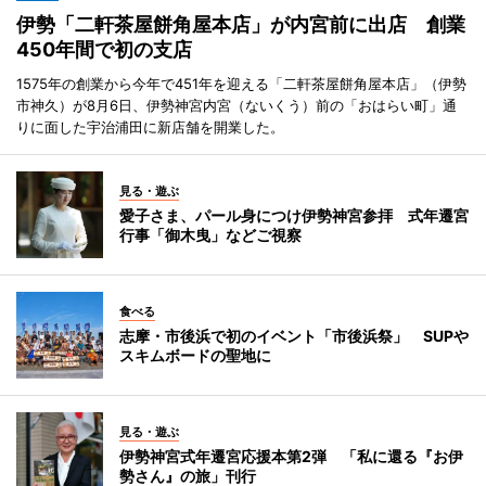
伊勢「二軒茶屋餅角屋本店」が内宮前に出店 創業
450年間で初の支店
1575年の創業から今年で451年を迎える「二軒茶屋餅角屋本店」（伊勢
市神久）が8月6日、伊勢神宮内宮（ないくう）前の「おはらい町」通
りに面した宇治浦田に新店舗を開業した。
見る・遊ぶ
愛子さま、パール身につけ伊勢神宮参拝 式年遷宮
行事「御木曳」などご視察
食べる
志摩・市後浜で初のイベント「市後浜祭」 SUPや
スキムボードの聖地に
見る・遊ぶ
伊勢神宮式年遷宮応援本第2弾 「私に還る『お伊
勢さん』の旅」刊行