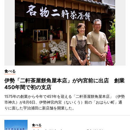
食べる
伊勢「二軒茶屋餅角屋本店」が内宮前に出店 創業
450年間で初の支店
1575年の創業から今年で451年を迎える「二軒茶屋餅角屋本店」（伊勢
市神久）が8月6日、伊勢神宮内宮（ないくう）前の「おはらい町」通
りに面した宇治浦田に新店舗を開業した。
食べる