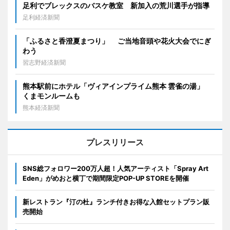
足利でブレックスのバスケ教室 新加入の荒川選手が指導
足利経済新聞
「ふるさと香澄夏まつり」 ご当地音頭や花火大会でにぎ
わう
習志野経済新聞
熊本駅前にホテル「ヴィアインプライム熊本 雲雀の湯」
くまモンルームも
熊本経済新聞
プレスリリース
SNS総フォロワー200万人超！人気アーティスト「Spray Art
Eden」がめおと横丁で期間限定POP-UP STOREを開催
新レストラン『汀の杜』ランチ付きお得な入館セットプラン販
売開始