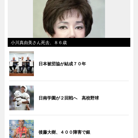
小川真由美さん死去、８６歳
日本被団協が結成７０年
日南学園が２回戦へ 高校野球
後藤大樹、４００障害で銀