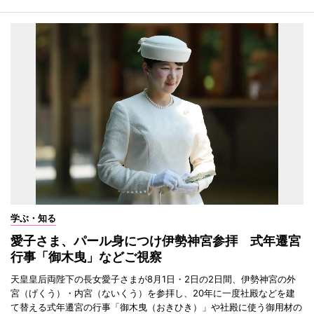
学ぶ・知る
愛子さま、パール身につけ伊勢神宮参拝 式年遷宮
行事「御木曳」などご視察
天皇皇后両陛下の長女愛子さまが8月1日・2日の2日間、伊勢神宮の外
宮（げくう）・内宮（ないくう）を参拝し、20年に一度社殿などを建
て替える式年遷宮の行事「御木曳（おきひき）」や社殿に使う御用材の