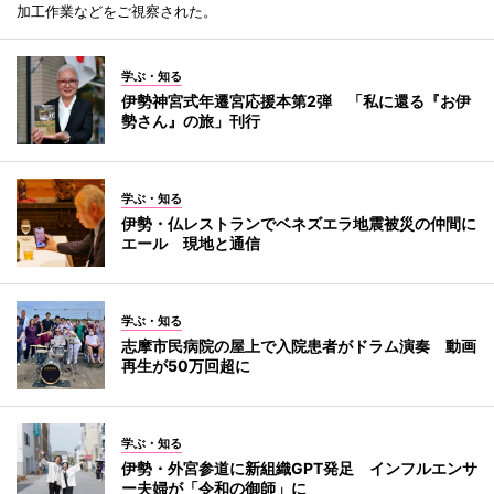
加工作業などをご視察された。
学ぶ・知る
伊勢神宮式年遷宮応援本第2弾 「私に還る『お伊
勢さん』の旅」刊行
学ぶ・知る
伊勢・仏レストランでベネズエラ地震被災の仲間に
エール 現地と通信
学ぶ・知る
志摩市民病院の屋上で入院患者がドラム演奏 動画
再生が50万回超に
学ぶ・知る
伊勢・外宮参道に新組織GPT発足 インフルエンサ
ー夫婦が「令和の御師」に