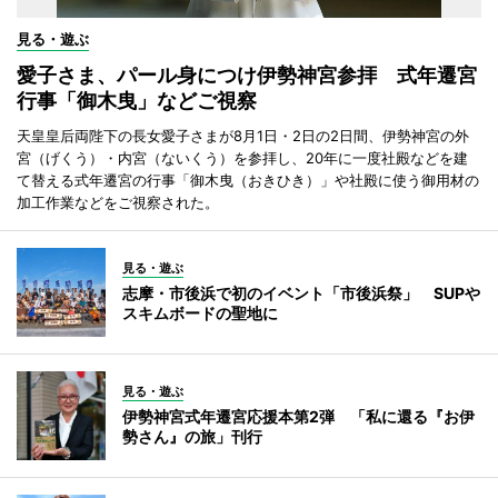
見る・遊ぶ
愛子さま、パール身につけ伊勢神宮参拝 式年遷宮
行事「御木曳」などご視察
天皇皇后両陛下の長女愛子さまが8月1日・2日の2日間、伊勢神宮の外
宮（げくう）・内宮（ないくう）を参拝し、20年に一度社殿などを建
て替える式年遷宮の行事「御木曳（おきひき）」や社殿に使う御用材の
加工作業などをご視察された。
見る・遊ぶ
志摩・市後浜で初のイベント「市後浜祭」 SUPや
スキムボードの聖地に
見る・遊ぶ
伊勢神宮式年遷宮応援本第2弾 「私に還る『お伊
勢さん』の旅」刊行