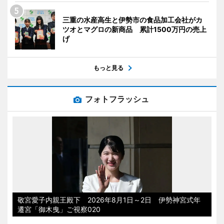
三重の水産高生と伊勢市の食品加工会社がカ
ツオとマグロの新商品 累計1500万円の売上
げ
もっと見る
フォトフラッシュ
敬宮愛子内親王殿下 2026年8月1日～2日 伊勢神宮式年
遷宮「御木曳」ご視察020