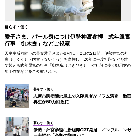
暮らす・働く
愛子さま、パール身につけ伊勢神宮参拝 式年遷宮
行事「御木曳」などご視察
天皇皇后両陛下の長女愛子さまが8月1日・2日の2日間、伊勢神宮の外
宮（げくう）・内宮（ないくう）を参拝し、20年に一度社殿などを建
て替える式年遷宮の行事「御木曳（おきひき）」や社殿に使う御用材の
加工作業などをご視察された。
暮らす・働く
志摩市民病院の屋上で入院患者がドラム演奏 動画
再生が50万回超に
暮らす・働く
伊勢・外宮参道に新組織GPT発足 インフルエンサ
ー夫婦が「令和の御師」に