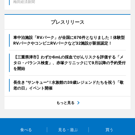
梅田経済新聞
プレスリリース
車中泊施設「RVパーク」が全国に676件となりました！体験型
RVパークやコンビニRVパークなど32施設が新規認定！
【三重県津市】わずか6mLの採血でがんリスクを評価する「メ
タロ・バランス検査」、赤塚クリニックにて9月以降の予約受付
を開始
長生き "サンキュー" ! 水族館の39歳レジェンドたちを祝う「敬
老の日」イベント開催
もっと見る
食べる
見る・遊ぶ
買う