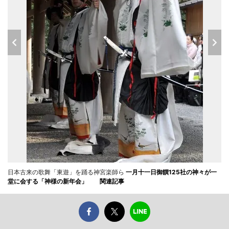
日本古来の歌舞「東遊」を踊る神宮楽師ら
一月十一日御饌125社の神々が一
堂に会する「神様の新年会」
関連記事