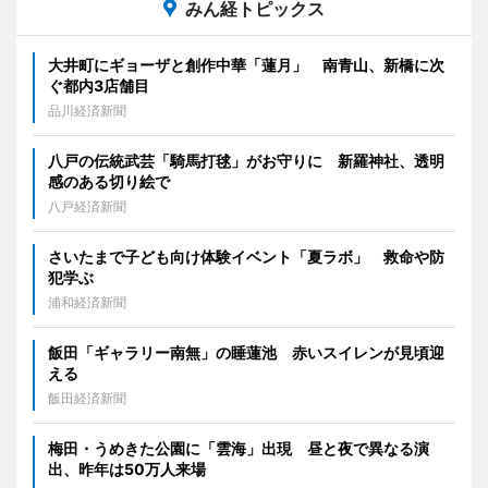
みん経トピックス
大井町にギョーザと創作中華「蓮月」 南青山、新橋に次
ぐ都内3店舗目
品川経済新聞
八戸の伝統武芸「騎馬打毬」がお守りに 新羅神社、透明
感のある切り絵で
八戸経済新聞
さいたまで子ども向け体験イベント「夏ラボ」 救命や防
犯学ぶ
浦和経済新聞
飯田「ギャラリー南無」の睡蓮池 赤いスイレンが見頃迎
える
飯田経済新聞
梅田・うめきた公園に「雲海」出現 昼と夜で異なる演
出、昨年は50万人来場