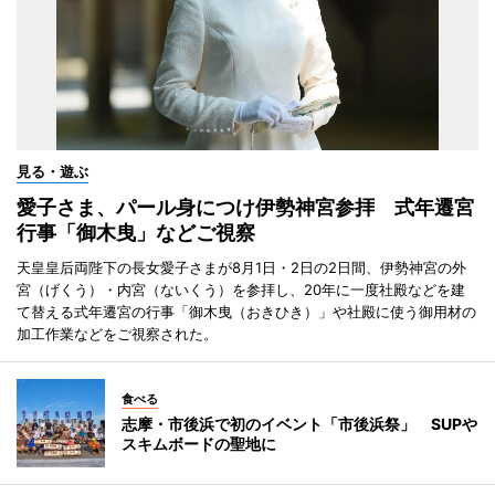
見る・遊ぶ
愛子さま、パール身につけ伊勢神宮参拝 式年遷宮
行事「御木曳」などご視察
天皇皇后両陛下の長女愛子さまが8月1日・2日の2日間、伊勢神宮の外
宮（げくう）・内宮（ないくう）を参拝し、20年に一度社殿などを建
て替える式年遷宮の行事「御木曳（おきひき）」や社殿に使う御用材の
加工作業などをご視察された。
食べる
志摩・市後浜で初のイベント「市後浜祭」 SUPや
スキムボードの聖地に