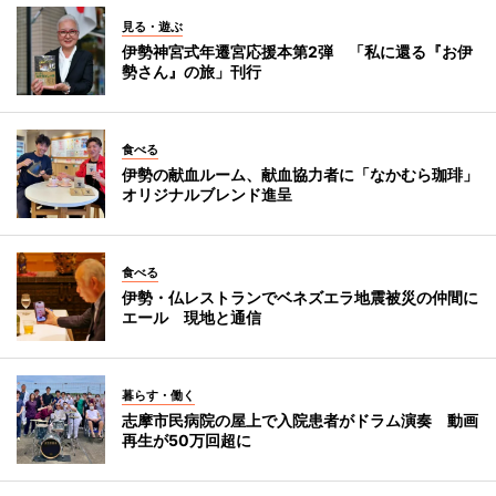
見る・遊ぶ
伊勢神宮式年遷宮応援本第2弾 「私に還る『お伊
勢さん』の旅」刊行
食べる
伊勢の献血ルーム、献血協力者に「なかむら珈琲」
オリジナルブレンド進呈
食べる
伊勢・仏レストランでベネズエラ地震被災の仲間に
エール 現地と通信
暮らす・働く
志摩市民病院の屋上で入院患者がドラム演奏 動画
再生が50万回超に