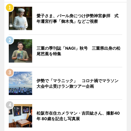
愛子さま、パール身につけ伊勢神宮参拝 式
年遷宮行事「御木曳」などご視察
三重の季刊誌「NAGI」秋号 三重県出身の松
尾芭蕉を特集
伊勢で「マラニック」 コロナ禍でマラソン
大会中止受けラン旅ツアー企画
松阪市在住カメラマン・吉田紘さん、撮影40
年 80歳を記念し写真展