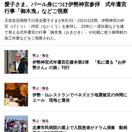
愛子さま、パール身につけ伊勢神宮参拝 式年遷宮
行事「御木曳」などご視察
天皇皇后両陛下の長女愛子さまが8月1日・2日の2日間、伊勢神宮の外
宮（げくう）・内宮（ないくう）を参拝し、20年に一度社殿などを建
て替える式年遷宮の行事「御木曳（おきひき）」や社殿に使う御用材の
加工作業などをご視察された。
学ぶ・知る
伊勢神宮式年遷宮応援本第2弾 「私に還る『お伊
勢さん』の旅」刊行
学ぶ・知る
伊勢・仏レストランでベネズエラ地震被災の仲間に
エール 現地と通信
学ぶ・知る
志摩市民病院の屋上で入院患者がドラム演奏 動画