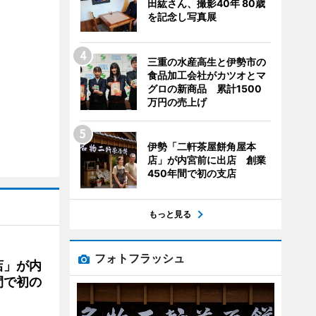
田紘さん、撮影40年 80歳
を記念し写真展
三重の水産高生と伊勢市の
食品加工会社がカツオとマ
グロの新商品 累計1500
万円の売上げ
伊勢「二軒茶屋餅角屋本
店」が内宮前に出店 創業
450年間で初の支店
もっと見る
フォトフラッシュ
店」が内
間で初の