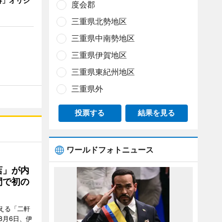
琲」オリジ
度会郡
三重県北勢地区
三重県中南勢地区
三重県伊賀地区
三重県東紀州地区
三重県外
投票する
結果を見る
ワールドフォトニュース
店」が内
間で初の
迎える「二軒
8月6日、伊