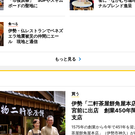
「市後浜祭」 SUPやスキム
者に「なかむら珈
ボードの聖地に
ナルブレンド進呈
食べる
伊勢・仏レストランでベネズ
エラ地震被災の仲間にエー
ル 現地と通信
もっと見る
買う
伊勢「二軒茶屋餅角屋本
宮前に出店 創業450年
支店
1575年の創業から今年で451年を
茶屋餅角屋本店」（伊勢市神久）が