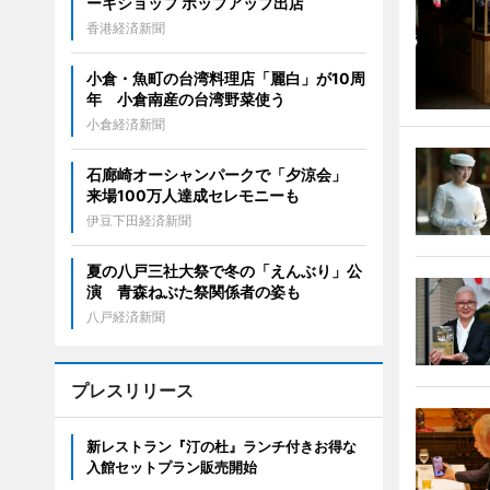
ーキショップ ポップアップ出店
香港経済新聞
小倉・魚町の台湾料理店「麗白」が10周
年 小倉南産の台湾野菜使う
小倉経済新聞
石廊崎オーシャンパークで「夕涼会」
来場100万人達成セレモニーも
伊豆下田経済新聞
夏の八戸三社大祭で冬の「えんぶり」公
演 青森ねぶた祭関係者の姿も
八戸経済新聞
プレスリリース
新レストラン『汀の杜』ランチ付きお得な
入館セットプラン販売開始