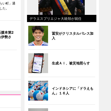
らい町」通
した。
デラエスプリエジャ大統領が就任
応援本第2
冨安がクリスタルパレス加
お伊勢さ
入
生成ＡＩ、被災地照らす
インドネシアに「ドラえも
ん」１６人