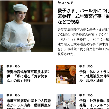
学ぶ・知る
愛子さま、パール身につ
宮参拝 式年遷宮行事「
などご視察
天皇皇后両陛下の長女愛子さまが8月
の2日間、伊勢神宮の外宮（げくう
（ないくう）を参拝し、20年に一
建て替える式年遷宮の行事「御木曳
き）」や社殿に使う御用材の加工作
視察された。
学ぶ・知る
学ぶ・知る
伊勢神宮式年遷宮応援本第2
伊勢・仏レストラ
弾 「私に還る『お伊勢さ
エラ地震被災の仲
ん』の旅」刊行
ル 現地と通信
学ぶ・知る
学ぶ・知る
志摩市民病院の屋上で入院患
伊勢・外宮参道に新
者がドラム演奏 動画再生が
発足 インフルエ