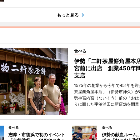
もっと見る
食べる
伊勢「二軒茶屋餅角屋本
宮前に出店 創業450年
支店
1575年の創業から今年で451年を
茶屋餅角屋本店」（伊勢市神久）が
勢神宮内宮（ないくう）前の「おは
りに面した宇治浦田に新店舗を開業
食べる
食べる
志摩・市後浜で初のイベント
伊勢の献血ルーム