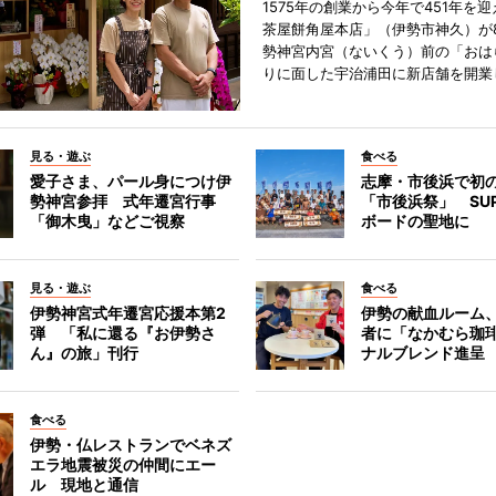
1575年の創業から今年で451年を
茶屋餅角屋本店」（伊勢市神久）が
勢神宮内宮（ないくう）前の「おは
りに面した宇治浦田に新店舗を開業
見る・遊ぶ
食べる
愛子さま、パール身につけ伊
志摩・市後浜で初
勢神宮参拝 式年遷宮行事
「市後浜祭」 SU
「御木曳」などご視察
ボードの聖地に
見る・遊ぶ
食べる
伊勢神宮式年遷宮応援本第2
伊勢の献血ルーム
弾 「私に還る『お伊勢さ
者に「なかむら珈
ん』の旅」刊行
ナルブレンド進呈
食べる
伊勢・仏レストランでベネズ
エラ地震被災の仲間にエー
ル 現地と通信