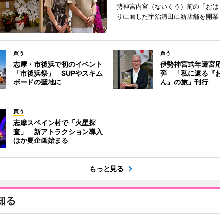
勢神宮内宮（ないくう）前の「おは
りに面した宇治浦田に新店舗を開業
買う
買う
志摩・市後浜で初のイベント
伊勢神宮式年遷宮
「市後浜祭」 SUPやスキム
弾 「私に還る『
ボードの聖地に
ん』の旅」刊行
買う
志摩スペイン村で「火星探
査」 新アトラクション導入
ほか夏企画始まる
もっと見る
知る