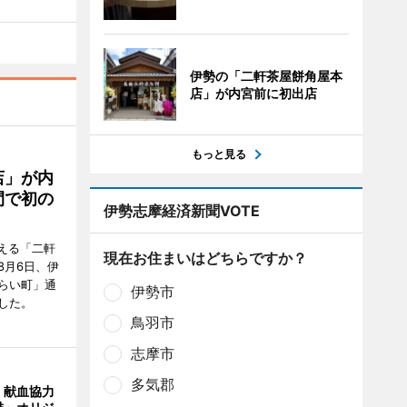
伊勢の「二軒茶屋餅角屋本
店」が内宮前に初出店
もっと見る
店」が内
間で初の
伊勢志摩経済新聞VOTE
迎える「二軒
現在お住まいはどちらですか？
8月6日、伊
らい町」通
伊勢市
した。
鳥羽市
志摩市
多気郡
、献血協力