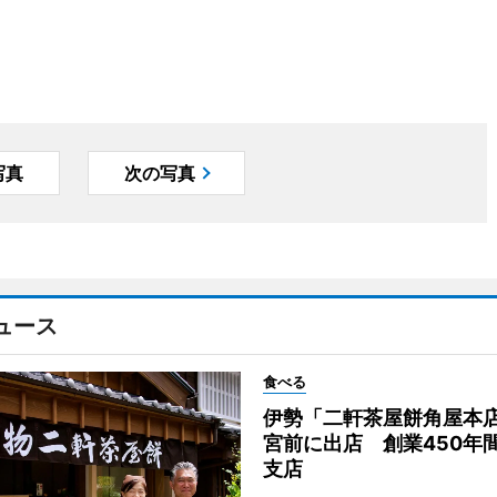
写真
次の写真
ュース
食べる
伊勢「二軒茶屋餅角屋本
宮前に出店 創業450年
支店