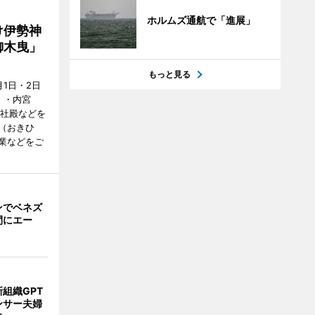
ホルムズ通航で「進展」
け伊勢神
御木曳」
もっと見る
1日・2日
）・内宮
度社殿などを
（おきひ
業などをご
ンでベネズ
間にエー
組織GPT
ンサー夫婦