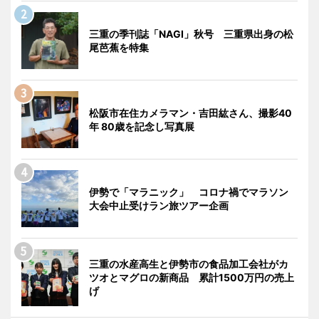
三重の季刊誌「NAGI」秋号 三重県出身の松
尾芭蕉を特集
松阪市在住カメラマン・吉田紘さん、撮影40
年 80歳を記念し写真展
伊勢で「マラニック」 コロナ禍でマラソン
大会中止受けラン旅ツアー企画
三重の水産高生と伊勢市の食品加工会社がカ
ツオとマグロの新商品 累計1500万円の売上
げ