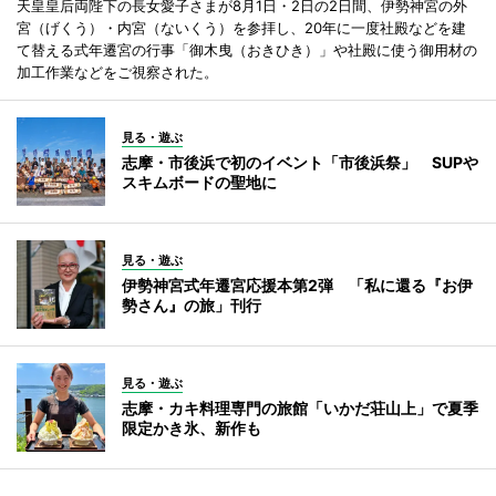
天皇皇后両陛下の長女愛子さまが8月1日・2日の2日間、伊勢神宮の外
宮（げくう）・内宮（ないくう）を参拝し、20年に一度社殿などを建
て替える式年遷宮の行事「御木曳（おきひき）」や社殿に使う御用材の
加工作業などをご視察された。
見る・遊ぶ
志摩・市後浜で初のイベント「市後浜祭」 SUPや
スキムボードの聖地に
見る・遊ぶ
伊勢神宮式年遷宮応援本第2弾 「私に還る『お伊
勢さん』の旅」刊行
見る・遊ぶ
志摩・カキ料理専門の旅館「いかだ荘山上」で夏季
限定かき氷、新作も