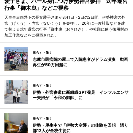
愛子さま、パール身につけ伊勢神宮参拝 式年遷宮
行事「御木曳」などご視察
天皇皇后両陛下の長女愛子さまが8月1日・2日の2日間、伊勢神宮の外
宮（げくう）・内宮（ないくう）を参拝し、20年に一度社殿などを建
て替える式年遷宮の行事「御木曳（おきひき）」や社殿に使う御用材の
加工作業などをご視察された。
暮らす・働く
志摩市民病院の屋上で入院患者がドラム演奏 動画
再生が50万回超に
暮らす・働く
伊勢・外宮参道に新組織GPT発足 インフルエンサ
ー夫婦が「令和の御師」に
暮らす・働く
伊勢・厚生中で「伊勢大空襲」の体験を回想 語り
部12人が全校生徒に