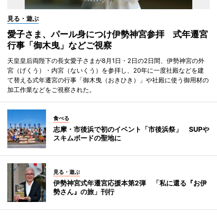
見る・遊ぶ
愛子さま、パール身につけ伊勢神宮参拝 式年遷宮
行事「御木曳」などご視察
天皇皇后両陛下の長女愛子さまが8月1日・2日の2日間、伊勢神宮の外
宮（げくう）・内宮（ないくう）を参拝し、20年に一度社殿などを建
て替える式年遷宮の行事「御木曳（おきひき）」や社殿に使う御用材の
加工作業などをご視察された。
食べる
志摩・市後浜で初のイベント「市後浜祭」 SUPや
スキムボードの聖地に
見る・遊ぶ
伊勢神宮式年遷宮応援本第2弾 「私に還る『お伊
勢さん』の旅」刊行