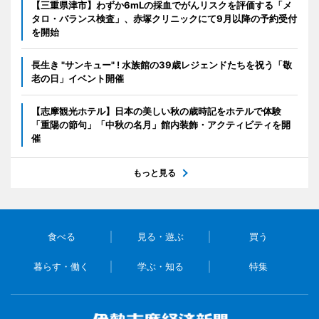
【三重県津市】わずか6mLの採血でがんリスクを評価する「メ
タロ・バランス検査」、赤塚クリニックにて9月以降の予約受付
を開始
長生き "サンキュー" ! 水族館の39歳レジェンドたちを祝う「敬
老の日」イベント開催
【志摩観光ホテル】日本の美しい秋の歳時記をホテルで体験
「重陽の節句」「中秋の名月」館内装飾・アクティビティを開
催
もっと見る
食べる
見る・遊ぶ
買う
暮らす・働く
学ぶ・知る
特集