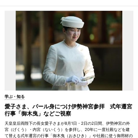
学ぶ・知る
愛子さま、パール身につけ伊勢神宮参拝 式年遷宮
行事「御木曳」などご視察
天皇皇后両陛下の長女愛子さまが8月1日・2日の2日間、伊勢神宮の外
宮（げくう）・内宮（ないくう）を参拝し、20年に一度社殿などを建
て替える式年遷宮の行事「御木曳（おきひき）」や社殿に使う御用材の