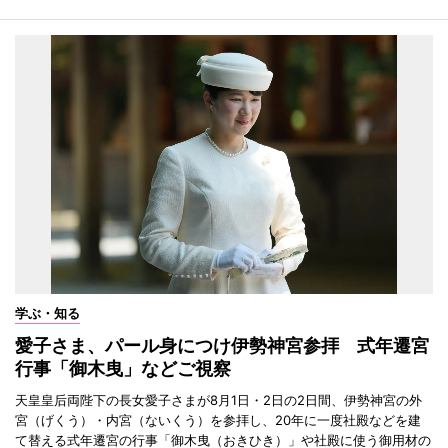
学ぶ・知る
愛子さま、パール身につけ伊勢神宮参拝 式年遷宮
行事「御木曳」などご視察
天皇皇后両陛下の長女愛子さまが8月1日・2日の2日間、伊勢神宮の外
宮（げくう）・内宮（ないくう）を参拝し、20年に一度社殿などを建
て替える式年遷宮の行事「御木曳（おきひき）」や社殿に使う御用材の