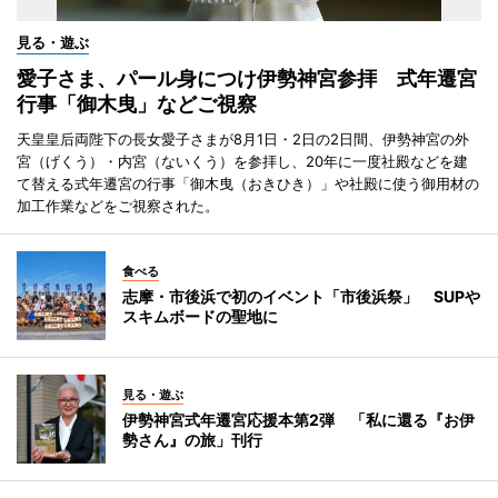
見る・遊ぶ
愛子さま、パール身につけ伊勢神宮参拝 式年遷宮
行事「御木曳」などご視察
天皇皇后両陛下の長女愛子さまが8月1日・2日の2日間、伊勢神宮の外
宮（げくう）・内宮（ないくう）を参拝し、20年に一度社殿などを建
て替える式年遷宮の行事「御木曳（おきひき）」や社殿に使う御用材の
加工作業などをご視察された。
食べる
志摩・市後浜で初のイベント「市後浜祭」 SUPや
スキムボードの聖地に
見る・遊ぶ
伊勢神宮式年遷宮応援本第2弾 「私に還る『お伊
勢さん』の旅」刊行