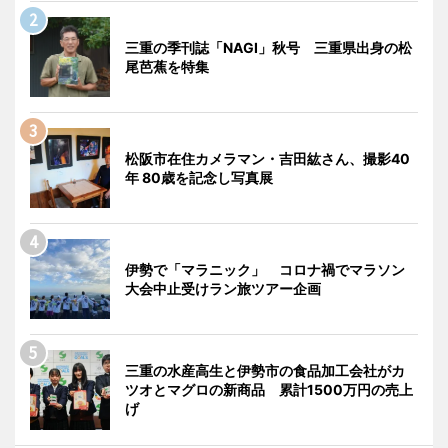
三重の季刊誌「NAGI」秋号 三重県出身の松
尾芭蕉を特集
松阪市在住カメラマン・吉田紘さん、撮影40
年 80歳を記念し写真展
伊勢で「マラニック」 コロナ禍でマラソン
大会中止受けラン旅ツアー企画
三重の水産高生と伊勢市の食品加工会社がカ
ツオとマグロの新商品 累計1500万円の売上
げ