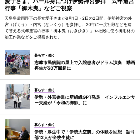
愛子さま、パール身につけ伊勢神宮参拝 式年遷宮
行事「御木曳」などご視察
天皇皇后両陛下の長女愛子さまが8月1日・2日の2日間、伊勢神宮の外
宮（げくう）・内宮（ないくう）を参拝し、20年に一度社殿などを建
て替える式年遷宮の行事「御木曳（おきひき）」や社殿に使う御用材の
加工作業などをご視察された。
暮らす・働く
志摩市民病院の屋上で入院患者がドラム演奏 動画
再生が50万回超に
暮らす・働く
伊勢・外宮参道に新組織GPT発足 インフルエンサ
ー夫婦が「令和の御師」に
暮らす・働く
伊勢・厚生中で「伊勢大空襲」の体験を回想 語り
部12人が全校生徒に