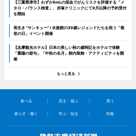
【三重県津市】わずか6mLの採血でがんリスクを評価する「メ
タロ・バランス検査」、赤塚クリニックにて9月以降の予約受付
を開始
長生き "サンキュー" ! 水族館の39歳レジェンドたちを祝う「敬
老の日」イベント開催
【志摩観光ホテル】日本の美しい秋の歳時記をホテルで体験
「重陽の節句」「中秋の名月」館内装飾・アクティビティを開
催
もっと見る
食べる
見る・遊ぶ
買う
暮らす・働く
学ぶ・知る
特集