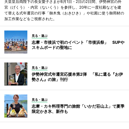
天皇皇后両陛下の長女愛子さまが8月1日・2日の2日間、伊勢神宮の外
宮（げくう）・内宮（ないくう）を参拝し、20年に一度社殿などを建
て替える式年遷宮の行事「御木曳（おきひき）」や社殿に使う御用材の
加工作業などをご視察された。
見る・遊ぶ
志摩・市後浜で初のイベント「市後浜祭」 SUPや
スキムボードの聖地に
見る・遊ぶ
伊勢神宮式年遷宮応援本第2弾 「私に還る『お伊
勢さん』の旅」刊行
見る・遊ぶ
志摩・カキ料理専門の旅館「いかだ荘山上」で夏季
限定かき氷、新作も