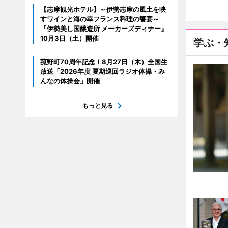
【志摩観光ホテル】～伊勢志摩の風土を映
すワインと海の幸フランス料理の饗宴～
『伊勢美し国醸造所 メーカーズディナー』
10月3日（土）開催
学ぶ・
菰野町70周年記念！8月27日（木）全国生
放送「2026年度 夏期巡回ラジオ体操・み
んなの体操会」開催
もっと見る