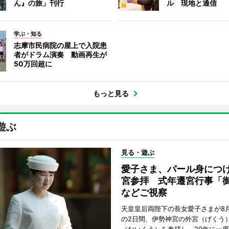
ん』の旅」刊行
ル 現地と通信
学ぶ・知る
志摩市民病院の屋上で入院患
者がドラム演奏 動画再生が
50万回超に
もっと見る
遊ぶ
見る・遊ぶ
愛子さま、パール身につ
宮参拝 式年遷宮行事「
などご視察
天皇皇后両陛下の長女愛子さまが8月
の2日間、伊勢神宮の外宮（げくう