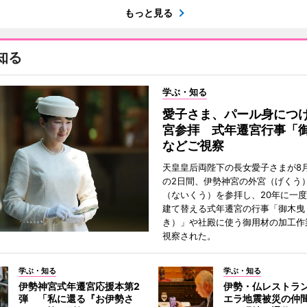
もっと見る
知る
学ぶ・知る
愛子さま、パール身につ
宮参拝 式年遷宮行事「
などご視察
天皇皇后両陛下の長女愛子さまが8月
の2日間、伊勢神宮の外宮（げくう
（ないくう）を参拝し、20年に一
建て替える式年遷宮の行事「御木曳
き）」や社殿に使う御用材の加工作
視察された。
学ぶ・知る
学ぶ・知る
伊勢神宮式年遷宮応援本第2
伊勢・仏レストラ
弾 「私に還る『お伊勢さ
エラ地震被災の仲