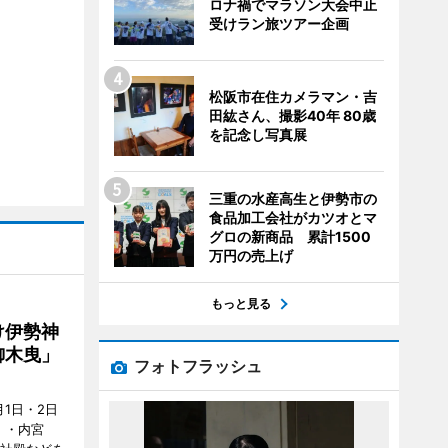
ロナ禍でマラソン大会中止
受けラン旅ツアー企画
松阪市在住カメラマン・吉
田紘さん、撮影40年 80歳
を記念し写真展
三重の水産高生と伊勢市の
食品加工会社がカツオとマ
グロの新商品 累計1500
万円の売上げ
もっと見る
け伊勢神
御木曳」
フォトフラッシュ
1日・2日
）・内宮