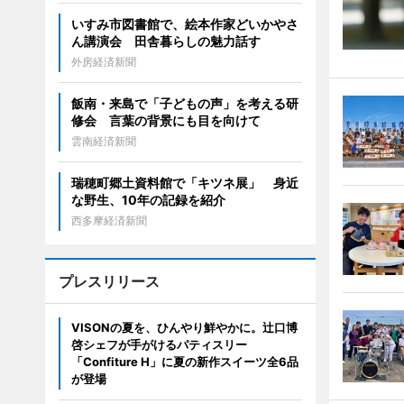
いすみ市図書館で、絵本作家どいかやさ
ん講演会 田舎暮らしの魅力話す
外房経済新聞
飯南・来島で「子どもの声」を考える研
修会 言葉の背景にも目を向けて
雲南経済新聞
瑞穂町郷土資料館で「キツネ展」 身近
な野生、10年の記録を紹介
西多摩経済新聞
プレスリリース
VISONの夏を、ひんやり鮮やかに。辻口博
啓シェフが手がけるパティスリー
「Confiture H」に夏の新作スイーツ全6品
が登場