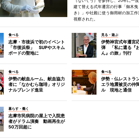
（ないくう）を参拝し、20年に一
建て替える式年遷宮の行事「御木曳
き）」や社殿に使う御用材の加工作
視察された。
食べる
見る・遊ぶ
志摩・市後浜で初のイベント
伊勢神宮式年遷宮
「市後浜祭」 SUPやスキム
弾 「私に還る『
ボードの聖地に
ん』の旅」刊行
食べる
食べる
伊勢の献血ルーム、献血協力
伊勢・仏レストラ
者に「なかむら珈琲」オリジ
エラ地震被災の仲
ナルブレンド進呈
ル 現地と通信
暮らす・働く
志摩市民病院の屋上で入院患
者がドラム演奏 動画再生が
50万回超に