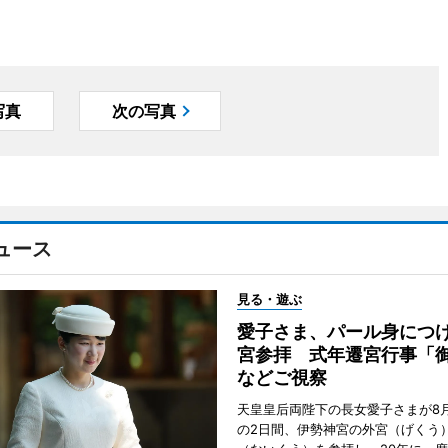
写真
次の写真
ュース
見る・遊ぶ
愛子さま、パール身につ
宮参拝 式年遷宮行事「
などご視察
天皇皇后両陛下の長女愛子さまが8月
の2日間、伊勢神宮の外宮（げくう