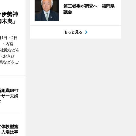
第三者委が調査へ 福岡県
議会
け伊勢神
御木曳」
もっと見る
1日・2日
）・内宮
度社殿などを
（おきひ
業などをご
組織GPT
ンサー夫婦
に
に体験型施
 入場は事