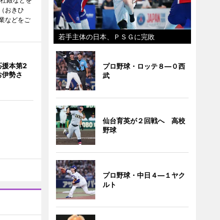
度社殿などを
（おきひ
業などをご
若手主体の日本、ＰＳＧに完敗
応援本第2
プロ野球・ロッテ８―０西
お伊勢さ
武
仙台育英が２回戦へ 高校
野球
プロ野球・中日４―１ヤク
ルト