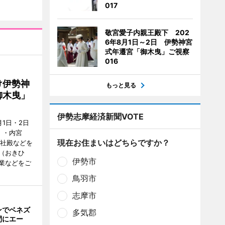
017
敬宮愛子内親王殿下 202
6年8月1日～2日 伊勢神宮
式年遷宮「御木曳」ご視察
016
け伊勢神
もっと見る
御木曳」
伊勢志摩経済新聞VOTE
1日・2日
）・内宮
現在お住まいはどちらですか？
度社殿などを
（おきひ
伊勢市
業などをご
鳥羽市
志摩市
ンでベネズ
多気郡
間にエー