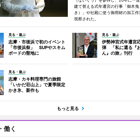
（ないくう）を参拝し、20年に一
建て替える式年遷宮の行事「御木曳
き）」や社殿に使う御用材の加工作
視察された。
見る・遊ぶ
見る・遊ぶ
志摩・市後浜で初のイベント
伊勢神宮式年遷宮
「市後浜祭」 SUPやスキム
弾 「私に還る『
ボードの聖地に
ん』の旅」刊行
見る・遊ぶ
志摩・カキ料理専門の旅館
「いかだ荘山上」で夏季限定
かき氷、新作も
もっと見る
・働く