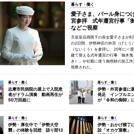
暮らす・働く
愛子さま、パール身につ
宮参拝 式年遷宮行事「
などご視察
天皇皇后両陛下の長女愛子さまが8月
の2日間、伊勢神宮の外宮（げくう
（ないくう）を参拝し、20年に一
建て替える式年遷宮の行事「御木曳
き）」や社殿に使う御用材の加工作
視察された。
暮らす・働く
暮らす・働く
志摩市民病院の屋上で入院患
伊勢・外宮参道に新
者がドラム演奏 動画再生が
発足 インフルエ
50万回超に
が「令和の御師」
暮らす・働く
暮らす・働く
伊勢・厚生中で「伊勢大空
伊勢・おかげ横丁
襲」の体験を回想 語り部12
設「オカゲ屋敷」