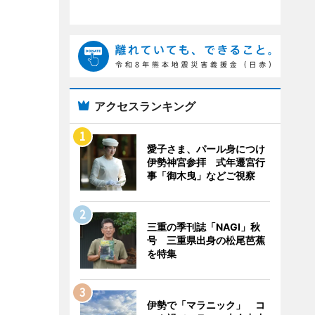
アクセスランキング
愛子さま、パール身につけ
伊勢神宮参拝 式年遷宮行
事「御木曳」などご視察
三重の季刊誌「NAGI」秋
号 三重県出身の松尾芭蕉
を特集
伊勢で「マラニック」 コ