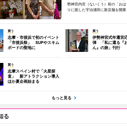
勢神宮内宮（ないくう）前の「おは
りに面した宇治浦田に新店舗を開業
買う
買う
志摩・市後浜で初のイベント
伊勢神宮式年遷宮
「市後浜祭」 SUPやスキム
弾 「私に還る『
ボードの聖地に
ん』の旅」刊行
買う
志摩スペイン村で「火星探
査」 新アトラクション導入
ほか夏企画始まる
もっと見る
知る