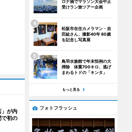
ロナ禍でマラソン大会中止
受けラン旅ツアー企画
松阪市在住カメラマン・吉
田紘さん、撮影40年 80歳
を記念し写真展
鳥羽水族館で年末恒例の大
掃除 体重700キロ、逃げ
まわるトドの「キンタ」
もっと見る
フォトフラッシュ
店」が内
間で初の