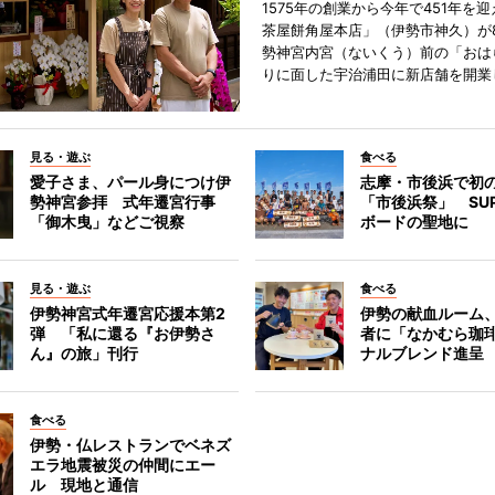
1575年の創業から今年で451年を
茶屋餅角屋本店」（伊勢市神久）が
勢神宮内宮（ないくう）前の「おは
りに面した宇治浦田に新店舗を開業
見る・遊ぶ
食べる
愛子さま、パール身につけ伊
志摩・市後浜で初
勢神宮参拝 式年遷宮行事
「市後浜祭」 SU
「御木曳」などご視察
ボードの聖地に
見る・遊ぶ
食べる
伊勢神宮式年遷宮応援本第2
伊勢の献血ルーム
弾 「私に還る『お伊勢さ
者に「なかむら珈
ん』の旅」刊行
ナルブレンド進呈
食べる
伊勢・仏レストランでベネズ
エラ地震被災の仲間にエー
ル 現地と通信