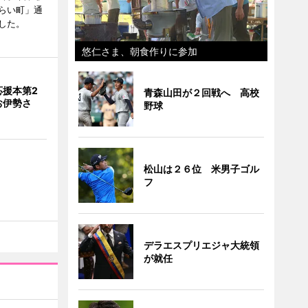
らい町」通
した。
悠仁さま、朝食作りに参加
応援本第2
青森山田が２回戦へ 高校
お伊勢さ
野球
松山は２６位 米男子ゴル
フ
デラエスプリエジャ大統領
が就任