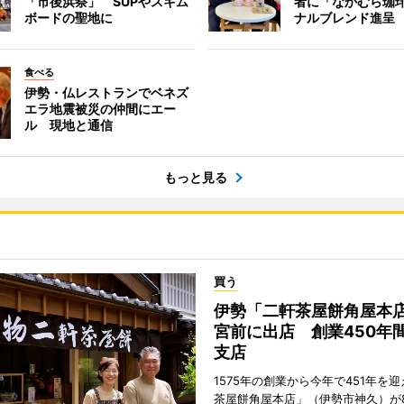
「市後浜祭」 SUPやスキム
者に「なかむら珈
ボードの聖地に
ナルブレンド進呈
食べる
伊勢・仏レストランでベネズ
エラ地震被災の仲間にエー
ル 現地と通信
もっと見る
買う
伊勢「二軒茶屋餅角屋本
宮前に出店 創業450年
支店
1575年の創業から今年で451年を
茶屋餅角屋本店」（伊勢市神久）が