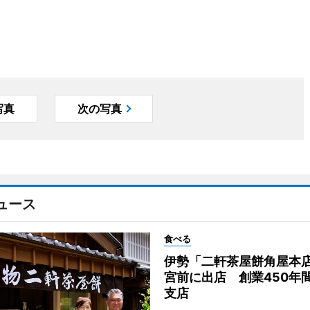
写真
次の写真
ュース
食べる
伊勢「二軒茶屋餅角屋本
宮前に出店 創業450年
支店