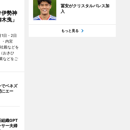
冨安がクリスタルパレス加
入
け伊勢神
御木曳」
もっと見る
1日・2日
）・内宮
度社殿などを
（おきひ
業などをご
ンでベネズ
間にエー
組織GPT
ンサー夫婦