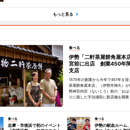
もっと見る
食べる
伊勢「二軒茶屋餅角屋本
宮前に出店 創業450年
支店
1575年の創業から今年で451年を
茶屋餅角屋本店」（伊勢市神久）が
勢神宮内宮（ないくう）前の「おは
りに面した宇治浦田に新店舗を開業
食べる
食べる
志摩・市後浜で初のイベント
伊勢の献血ルーム