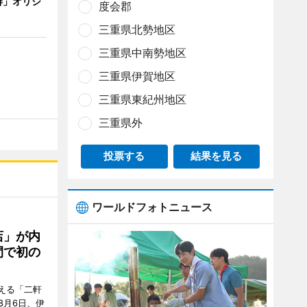
琲」オリジ
度会郡
三重県北勢地区
三重県中南勢地区
三重県伊賀地区
三重県東紀州地区
三重県外
投票する
結果を見る
ワールドフォトニュース
店」が内
間で初の
迎える「二軒
8月6日、伊