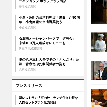
ーキショップ ポップアップ出店
香港経済新聞
小倉・魚町の台湾料理店「麗白」が10周
年 小倉南産の台湾野菜使う
小倉経済新聞
石廊崎オーシャンパークで「夕涼会」
来場100万人達成セレモニーも
伊豆下田経済新聞
夏の八戸三社大祭で冬の「えんぶり」公
演 青森ねぶた祭関係者の姿も
八戸経済新聞
プレスリリース
新レストラン『汀の杜』ランチ付きお得な
入館セットプラン販売開始