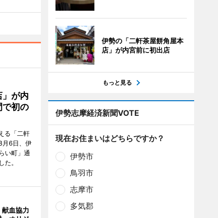
伊勢の「二軒茶屋餅角屋本
店」が内宮前に初出店
もっと見る
店」が内
間で初の
伊勢志摩経済新聞VOTE
迎える「二軒
現在お住まいはどちらですか？
8月6日、伊
らい町」通
伊勢市
した。
鳥羽市
志摩市
多気郡
、献血協力