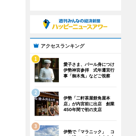
アクセスランキング
愛子さま、パール身につけ
伊勢神宮参拝 式年遷宮行
事「御木曳」などご視察
伊勢「二軒茶屋餅角屋本
店」が内宮前に出店 創業
450年間で初の支店
伊勢で「マラニック」 コ