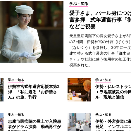
学ぶ・知る
愛子さま、パール身につ
宮参拝 式年遷宮行事「
などご視察
天皇皇后両陛下の長女愛子さまが8月
の2日間、伊勢神宮の外宮（げくう
（ないくう）を参拝し、20年に一
建て替える式年遷宮の行事「御木曳
き）」や社殿に使う御用材の加工作
視察された。
学ぶ・知る
学ぶ・知る
伊勢神宮式年遷宮応援本第2
伊勢・仏レストラ
弾 「私に還る『お伊勢さ
エラ地震被災の仲
ん』の旅」刊行
ル 現地と通信
学ぶ・知る
学ぶ・知る
志摩市民病院の屋上で入院患
伊勢・外宮参道に新
者がドラム演奏 動画再生が
発足 インフルエ