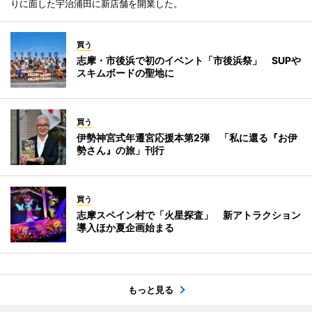
りに面した宇治浦田に新店舗を開業した。
買う
志摩・市後浜で初のイベント「市後浜祭」 SUPや
スキムボードの聖地に
買う
伊勢神宮式年遷宮応援本第2弾 「私に還る『お伊
勢さん』の旅」刊行
買う
志摩スペイン村で「火星探査」 新アトラクション
導入ほか夏企画始まる
もっと見る