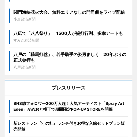
関門海峡花火大会、無料エリアなしの門司側をライブ配信
小倉経済新聞
八広で「八八祭り」 1500人が提灯行列、多幸アートも
すみだ経済新聞
八戸の「騎馬打毬」、若手騎手の姿勇ましく 20年ぶりの
正式参拝も
八戸経済新聞
プレスリリース
SNS総フォロワー200万人超！人気アーティスト「Spray Art
Eden」がめおと横丁で期間限定POP-UP STOREを開催
新レストラン『汀の杜』ランチ付きお得な入館セットプラン販
売開始