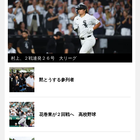
村上、２戦連発２６号 大リーグ
黙とうする参列者
花巻東が２回戦へ 高校野球