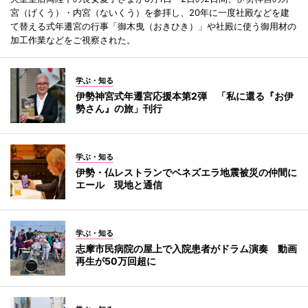
宮（げくう）・内宮（ないくう）を参拝し、20年に一度社殿などを建
て替える式年遷宮の行事「御木曳（おきひき）」や社殿に使う御用材の
加工作業などをご視察された。
学ぶ・知る
伊勢神宮式年遷宮応援本第2弾 「私に還る『お伊
勢さん』の旅」刊行
学ぶ・知る
伊勢・仏レストランでベネズエラ地震被災の仲間に
エール 現地と通信
学ぶ・知る
志摩市民病院の屋上で入院患者がドラム演奏 動画
再生が50万回超に