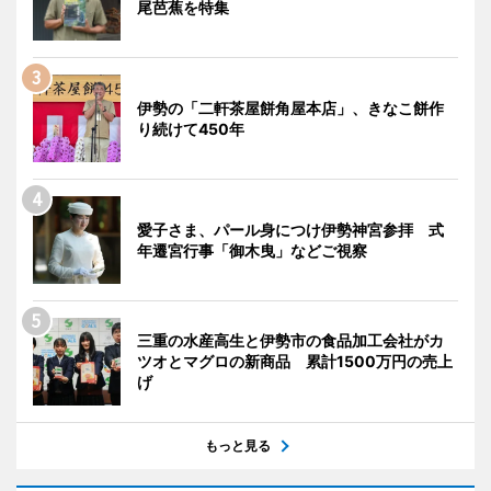
尾芭蕉を特集
伊勢の「二軒茶屋餅角屋本店」、きなこ餅作
り続けて450年
愛子さま、パール身につけ伊勢神宮参拝 式
年遷宮行事「御木曳」などご視察
三重の水産高生と伊勢市の食品加工会社がカ
ツオとマグロの新商品 累計1500万円の売上
げ
もっと見る