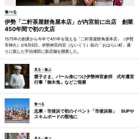
食べる
伊勢「二軒茶屋餅角屋本店」が内宮前に出店 創業
450年間で初の支店
1575年の創業から今年で451年を迎える「二軒茶屋餅角屋本店」（伊勢
市神久）が8月6日、伊勢神宮内宮（ないくう）前の「おはらい町」通
りに面した宇治浦田に新店舗を開業した。
見る・遊ぶ
愛子さま、パール身につけ伊勢神宮参拝 式年遷宮
行事「御木曳」などご視察
食べる
志摩・市後浜で初のイベント「市後浜祭」 SUPや
スキムボードの聖地に
見る・遊ぶ