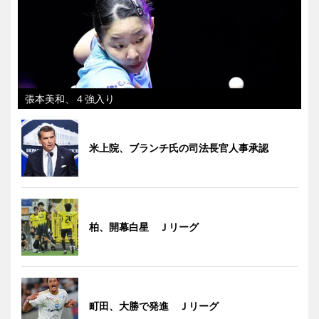
張本美和、４強入り
米上院、ブランチ氏の司法長官人事承認
柏、開幕白星 Ｊリーグ
町田、大勝で発進 Ｊリーグ