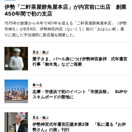
伊勢「二軒茶屋餅角屋本店」が内宮前に出店 創業
450年間で初の支店
1575年の創業から今年で451年を迎える「二軒茶屋餅角屋本店」（伊勢
市神久）が8月6日、伊勢神宮内宮（ないくう）前の「おはらい町」通
りに面した宇治浦田に新店舗を開業した。
見る・遊ぶ
愛子さま、パール身につけ伊勢神宮参拝 式年遷宮
行事「御木曳」などご視察
食べる
志摩・市後浜で初のイベント「市後浜祭」 SUPや
スキムボードの聖地に
見る・遊ぶ
伊勢神宮式年遷宮応援本第2弾 「私に還る『お伊
勢さん』の旅」刊行