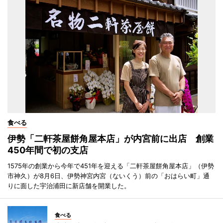
食べる
伊勢「二軒茶屋餅角屋本店」が内宮前に出店 創業
450年間で初の支店
1575年の創業から今年で451年を迎える「二軒茶屋餅角屋本店」（伊勢
市神久）が8月6日、伊勢神宮内宮（ないくう）前の「おはらい町」通
りに面した宇治浦田に新店舗を開業した。
食べる