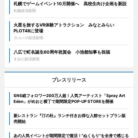
札幌でゲームイベント10月開催へ 高校生向け企画を新設
札幌経済新聞
火星を旅するVR体験アトラクション みなとみらい
PLOT48に登場
ヨコハマ経済新聞
八広で町名誕生60周年祝賀会 小池都知事も祝福
すみだ経済新聞
プレスリリース
SNS総フォロワー200万人超！人気アーティスト「Spray Art
Eden」がめおと横丁で期間限定POP-UP STOREを開催
新レストラン『汀の杜』ランチ付きお得な入館セットプラン販
売開始
あの人気イベントが期間限定で復活！"ぬくもり"を全身で感じる