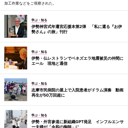
加工作業などをご視察された。
学ぶ・知る
伊勢神宮式年遷宮応援本第2弾 「私に還る『お伊
勢さん』の旅」刊行
学ぶ・知る
伊勢・仏レストランでベネズエラ地震被災の仲間に
エール 現地と通信
学ぶ・知る
志摩市民病院の屋上で入院患者がドラム演奏 動画
再生が50万回超に
学ぶ・知る
伊勢・外宮参道に新組織GPT発足 インフルエンサ
ー夫婦が「令和の御師」に