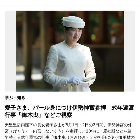
学ぶ・知る
愛子さま、パール身につけ伊勢神宮参拝 式年遷宮
行事「御木曳」などご視察
天皇皇后両陛下の長女愛子さまが8月1日・2日の2日間、伊勢神宮の外
宮（げくう）・内宮（ないくう）を参拝し、20年に一度社殿などを建
て替える式年遷宮の行事「御木曳（おきひき）」や社殿に使う御用材の