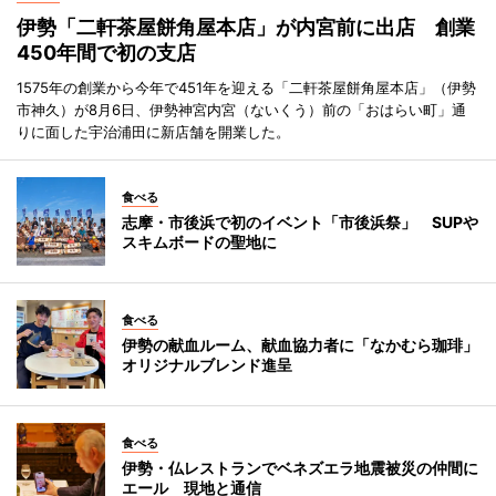
伊勢「二軒茶屋餅角屋本店」が内宮前に出店 創業
450年間で初の支店
1575年の創業から今年で451年を迎える「二軒茶屋餅角屋本店」（伊勢
市神久）が8月6日、伊勢神宮内宮（ないくう）前の「おはらい町」通
りに面した宇治浦田に新店舗を開業した。
食べる
志摩・市後浜で初のイベント「市後浜祭」 SUPや
スキムボードの聖地に
食べる
伊勢の献血ルーム、献血協力者に「なかむら珈琲」
オリジナルブレンド進呈
食べる
伊勢・仏レストランでベネズエラ地震被災の仲間に
エール 現地と通信