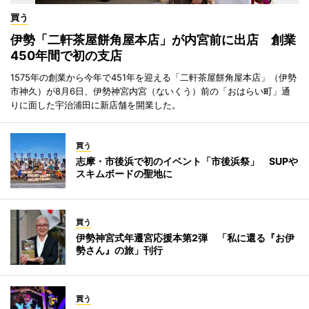
買う
伊勢「二軒茶屋餅角屋本店」が内宮前に出店 創業
450年間で初の支店
1575年の創業から今年で451年を迎える「二軒茶屋餅角屋本店」（伊勢
市神久）が8月6日、伊勢神宮内宮（ないくう）前の「おはらい町」通
りに面した宇治浦田に新店舗を開業した。
買う
志摩・市後浜で初のイベント「市後浜祭」 SUPや
スキムボードの聖地に
買う
伊勢神宮式年遷宮応援本第2弾 「私に還る『お伊
勢さん』の旅」刊行
買う