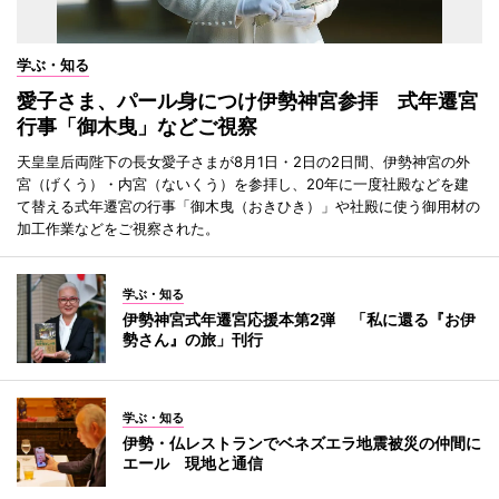
学ぶ・知る
愛子さま、パール身につけ伊勢神宮参拝 式年遷宮
行事「御木曳」などご視察
天皇皇后両陛下の長女愛子さまが8月1日・2日の2日間、伊勢神宮の外
宮（げくう）・内宮（ないくう）を参拝し、20年に一度社殿などを建
て替える式年遷宮の行事「御木曳（おきひき）」や社殿に使う御用材の
加工作業などをご視察された。
学ぶ・知る
伊勢神宮式年遷宮応援本第2弾 「私に還る『お伊
勢さん』の旅」刊行
学ぶ・知る
伊勢・仏レストランでベネズエラ地震被災の仲間に
エール 現地と通信