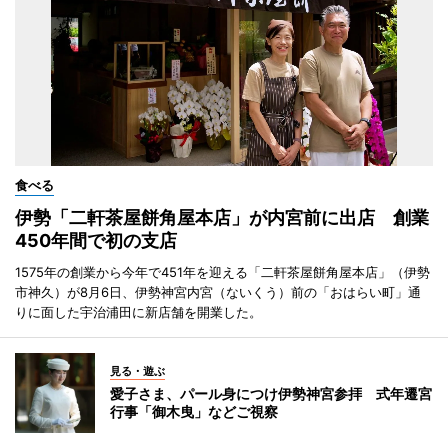
食べる
伊勢「二軒茶屋餅角屋本店」が内宮前に出店 創業
450年間で初の支店
1575年の創業から今年で451年を迎える「二軒茶屋餅角屋本店」（伊勢
市神久）が8月6日、伊勢神宮内宮（ないくう）前の「おはらい町」通
りに面した宇治浦田に新店舗を開業した。
見る・遊ぶ
愛子さま、パール身につけ伊勢神宮参拝 式年遷宮
行事「御木曳」などご視察