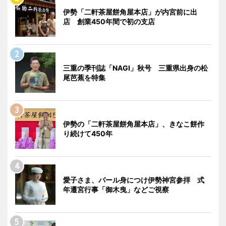
伊勢「二軒茶屋餅角屋本店」が内宮前に出
店 創業450年間で初の支店
三重の季刊誌「NAGI」秋号 三重県出身の松
尾芭蕉を特集
伊勢の「二軒茶屋餅角屋本店」、きなこ餅作
り続けて450年
愛子さま、パール身につけ伊勢神宮参拝 式
年遷宮行事「御木曳」などご視察