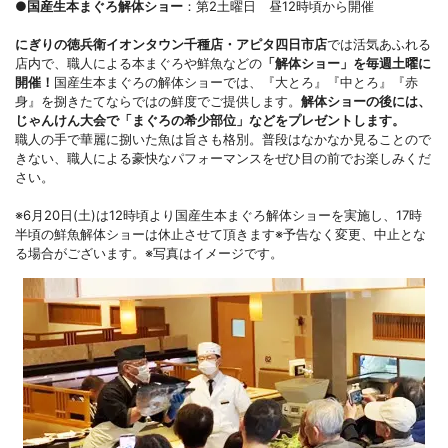
●国産生本まぐろ解体ショー
：第2土曜日 昼12時頃から開催
にぎりの徳兵衛イオンタウン千種店・アピタ四日市店
では活気あふれる
店内で、職人による本まぐろや鮮魚などの
「解体ショー」を毎週土曜に
開催！
国産生本まぐろの解体ショーでは、『大とろ』『中とろ』『赤
身』を捌きたてならではの鮮度でご提供します。
解体ショーの後には、
じゃんけん大会で「まぐろの希少部位」などをプレゼントします。
職人の手で華麗に捌いた魚は旨さも格別。普段はなかなか見ることので
きない、職人による豪快なパフォーマンスをぜひ目の前でお楽しみくだ
さい。
※6月20日(土)は12時頃より国産生本まぐろ解体ショーを実施し、17時
半頃の鮮魚解体ショーは休止させて頂きます※予告なく変更、中止とな
る場合がございます。※写真はイメージです。