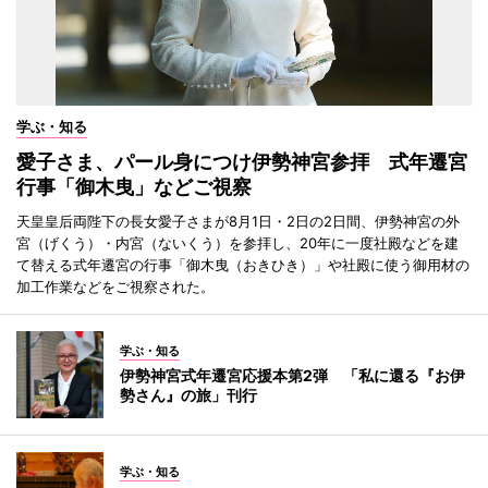
学ぶ・知る
愛子さま、パール身につけ伊勢神宮参拝 式年遷宮
行事「御木曳」などご視察
天皇皇后両陛下の長女愛子さまが8月1日・2日の2日間、伊勢神宮の外
宮（げくう）・内宮（ないくう）を参拝し、20年に一度社殿などを建
て替える式年遷宮の行事「御木曳（おきひき）」や社殿に使う御用材の
加工作業などをご視察された。
学ぶ・知る
伊勢神宮式年遷宮応援本第2弾 「私に還る『お伊
勢さん』の旅」刊行
学ぶ・知る