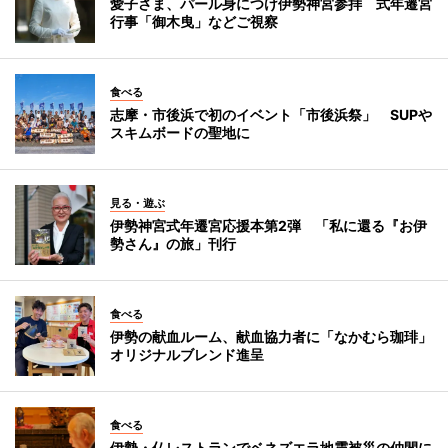
愛子さま、パール身につけ伊勢神宮参拝 式年遷宮
行事「御木曳」などご視察
食べる
志摩・市後浜で初のイベント「市後浜祭」 SUPや
スキムボードの聖地に
見る・遊ぶ
伊勢神宮式年遷宮応援本第2弾 「私に還る『お伊
勢さん』の旅」刊行
食べる
伊勢の献血ルーム、献血協力者に「なかむら珈琲」
オリジナルブレンド進呈
食べる
伊勢・仏レストランでベネズエラ地震被災の仲間に