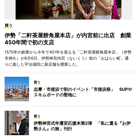
買う
伊勢「二軒茶屋餅角屋本店」が内宮前に出店 創業
450年間で初の支店
1575年の創業から今年で451年を迎える「二軒茶屋餅角屋本店」（伊勢
市神久）が8月6日、伊勢神宮内宮（ないくう）前の「おはらい町」通
りに面した宇治浦田に新店舗を開業した。
買う
志摩・市後浜で初のイベント「市後浜祭」 SUPや
スキムボードの聖地に
買う
伊勢神宮式年遷宮応援本第2弾 「私に還る『お伊
勢さん』の旅」刊行