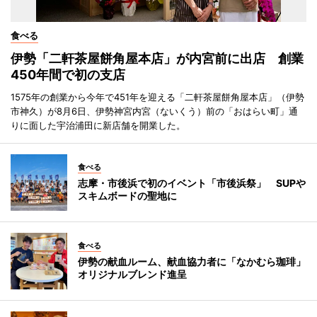
食べる
伊勢「二軒茶屋餅角屋本店」が内宮前に出店 創業
450年間で初の支店
1575年の創業から今年で451年を迎える「二軒茶屋餅角屋本店」（伊勢
市神久）が8月6日、伊勢神宮内宮（ないくう）前の「おはらい町」通
りに面した宇治浦田に新店舗を開業した。
食べる
志摩・市後浜で初のイベント「市後浜祭」 SUPや
スキムボードの聖地に
食べる
伊勢の献血ルーム、献血協力者に「なかむら珈琲」
オリジナルブレンド進呈