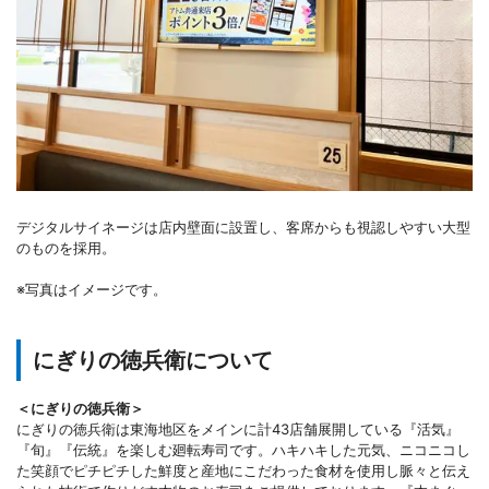
デジタルサイネージは店内壁面に設置し、客席からも視認しやすい大型
のものを採用。
※写真はイメージです。
にぎりの徳兵衛について
＜にぎりの徳兵衛＞
にぎりの徳兵衛は東海地区をメインに計43店舗展開している『活気』
『旬』『伝統』を楽しむ廻転寿司です。ハキハキした元気、ニコニコし
た笑顔でピチピチした鮮度と産地にこだわった食材を使用し脈々と伝え