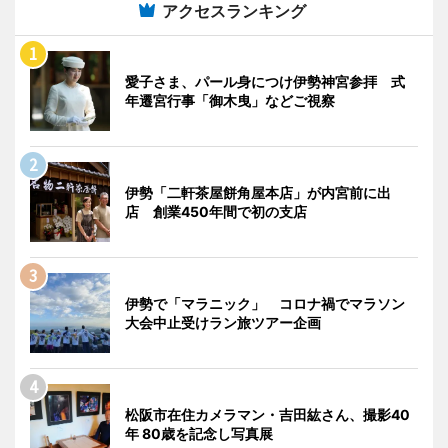
アクセスランキング
愛子さま、パール身につけ伊勢神宮参拝 式
年遷宮行事「御木曳」などご視察
伊勢「二軒茶屋餅角屋本店」が内宮前に出
店 創業450年間で初の支店
伊勢で「マラニック」 コロナ禍でマラソン
大会中止受けラン旅ツアー企画
松阪市在住カメラマン・吉田紘さん、撮影40
年 80歳を記念し写真展