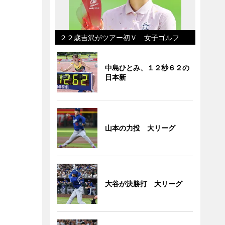
２２歳吉沢がツアー初Ｖ 女子ゴルフ
中島ひとみ、１２秒６２の
日本新
山本の力投 大リーグ
大谷が決勝打 大リーグ