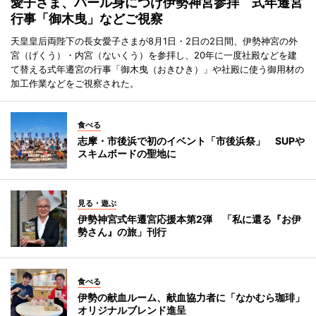
愛子さま、パール身につけ伊勢神宮参拝 式年遷宮
行事「御木曳」などご視察
天皇皇后両陛下の長女愛子さまが8月1日・2日の2日間、伊勢神宮の外
宮（げくう）・内宮（ないくう）を参拝し、20年に一度社殿などを建
て替える式年遷宮の行事「御木曳（おきひき）」や社殿に使う御用材の
加工作業などをご視察された。
食べる
志摩・市後浜で初のイベント「市後浜祭」 SUPや
スキムボードの聖地に
見る・遊ぶ
伊勢神宮式年遷宮応援本第2弾 「私に還る『お伊
勢さん』の旅」刊行
食べる
伊勢の献血ルーム、献血協力者に「なかむら珈琲」
オリジナルブレンド進呈