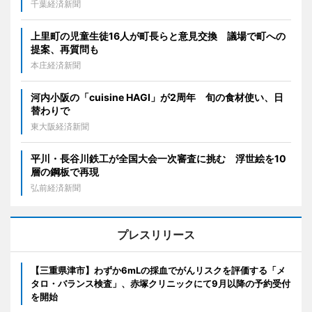
千葉経済新聞
上里町の児童生徒16人が町長らと意見交換 議場で町への
提案、再質問も
本庄経済新聞
河内小阪の「cuisine HAGI」が2周年 旬の食材使い、日
替わりで
東大阪経済新聞
平川・長谷川鉄工が全国大会一次審査に挑む 浮世絵を10
層の鋼板で再現
弘前経済新聞
プレスリリース
【三重県津市】わずか6mLの採血でがんリスクを評価する「メ
タロ・バランス検査」、赤塚クリニックにて9月以降の予約受付
を開始