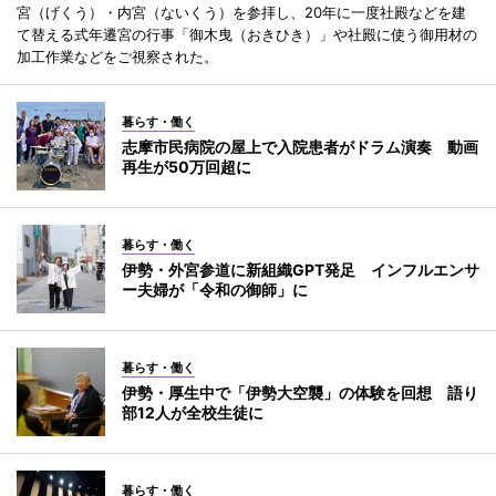
宮（げくう）・内宮（ないくう）を参拝し、20年に一度社殿などを建
て替える式年遷宮の行事「御木曳（おきひき）」や社殿に使う御用材の
加工作業などをご視察された。
暮らす・働く
志摩市民病院の屋上で入院患者がドラム演奏 動画
再生が50万回超に
暮らす・働く
伊勢・外宮参道に新組織GPT発足 インフルエンサ
ー夫婦が「令和の御師」に
暮らす・働く
伊勢・厚生中で「伊勢大空襲」の体験を回想 語り
部12人が全校生徒に
暮らす・働く