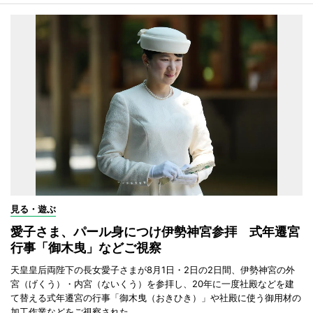
見る・遊ぶ
愛子さま、パール身につけ伊勢神宮参拝 式年遷宮
行事「御木曳」などご視察
天皇皇后両陛下の長女愛子さまが8月1日・2日の2日間、伊勢神宮の外
宮（げくう）・内宮（ないくう）を参拝し、20年に一度社殿などを建
て替える式年遷宮の行事「御木曳（おきひき）」や社殿に使う御用材の
加工作業などをご視察された。