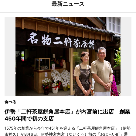
最新ニュース
食べる
伊勢「二軒茶屋餅角屋本店」が内宮前に出店 創業
450年間で初の支店
1575年の創業から今年で451年を迎える「二軒茶屋餅角屋本店」（伊勢
市神久）が8月6日、伊勢神宮内宮（ないくう）前の「おはらい町」通