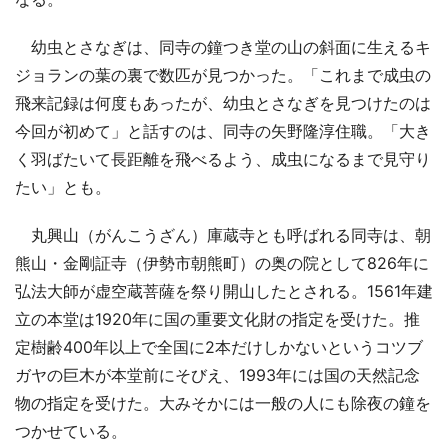
幼虫とさなぎは、同寺の鐘つき堂の山の斜面に生えるキ
ジョランの葉の裏で数匹が見つかった。「これまで成虫の
飛来記録は何度もあったが、幼虫とさなぎを見つけたのは
今回が初めて」と話すのは、同寺の矢野隆淳住職。「大き
く羽ばたいて長距離を飛べるよう、成虫になるまで見守り
たい」とも。
丸興山（がんこうざん）庫蔵寺とも呼ばれる同寺は、朝
熊山・金剛証寺（伊勢市朝熊町）の奥の院として826年に
弘法大師が虚空蔵菩薩を祭り開山したとされる。1561年建
立の本堂は1920年に国の重要文化財の指定を受けた。推
定樹齢400年以上で全国に2本だけしかないというコツブ
ガヤの巨木が本堂前にそびえ、1993年には国の天然記念
物の指定を受けた。大みそかには一般の人にも除夜の鐘を
つかせている。