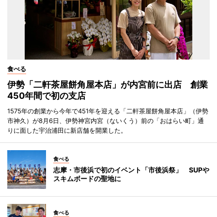
食べる
伊勢「二軒茶屋餅角屋本店」が内宮前に出店 創業
450年間で初の支店
1575年の創業から今年で451年を迎える「二軒茶屋餅角屋本店」（伊勢
市神久）が8月6日、伊勢神宮内宮（ないくう）前の「おはらい町」通
りに面した宇治浦田に新店舗を開業した。
食べる
志摩・市後浜で初のイベント「市後浜祭」 SUPや
スキムボードの聖地に
食べる