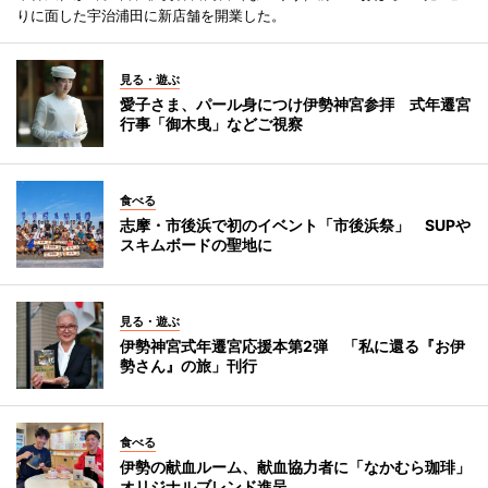
りに面した宇治浦田に新店舗を開業した。
見る・遊ぶ
愛子さま、パール身につけ伊勢神宮参拝 式年遷宮
行事「御木曳」などご視察
食べる
志摩・市後浜で初のイベント「市後浜祭」 SUPや
スキムボードの聖地に
見る・遊ぶ
伊勢神宮式年遷宮応援本第2弾 「私に還る『お伊
勢さん』の旅」刊行
食べる
伊勢の献血ルーム、献血協力者に「なかむら珈琲」
オリジナルブレンド進呈