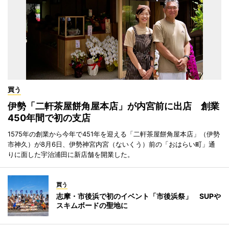
買う
伊勢「二軒茶屋餅角屋本店」が内宮前に出店 創業
450年間で初の支店
1575年の創業から今年で451年を迎える「二軒茶屋餅角屋本店」（伊勢
市神久）が8月6日、伊勢神宮内宮（ないくう）前の「おはらい町」通
りに面した宇治浦田に新店舗を開業した。
買う
志摩・市後浜で初のイベント「市後浜祭」 SUPや
スキムボードの聖地に