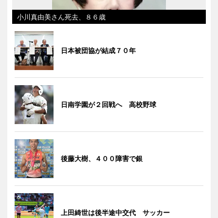
小川真由美さん死去、８６歳
日本被団協が結成７０年
日南学園が２回戦へ 高校野球
後藤大樹、４００障害で銀
上田綺世は後半途中交代 サッカー