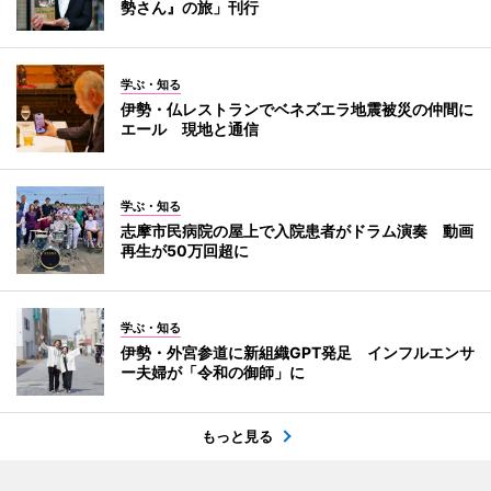
勢さん』の旅」刊行
学ぶ・知る
伊勢・仏レストランでベネズエラ地震被災の仲間に
エール 現地と通信
学ぶ・知る
志摩市民病院の屋上で入院患者がドラム演奏 動画
再生が50万回超に
学ぶ・知る
伊勢・外宮参道に新組織GPT発足 インフルエンサ
ー夫婦が「令和の御師」に
もっと見る