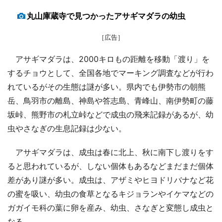
丸山庫蔵寺で見つかったアサギマダラの幼虫
［広告］
アサギマダラは、2000キロもの距離を移動「渡り」を
するチョウとして、全国各地でマーキング調査などが行わ
れているがその生態は謎が多い。県内でも伊勢市の朝熊
岳、鳥羽市の離島、神島や答志島、青峰山、南伊勢町の藤
坂峠、熊野市の札立峠などで成虫の飛来記録があるが、幼
虫やさなぎの生息記録は少ない。
アサギマダラは、成虫は春に北上、秋に南下し渡りをす
ると思われているが、しない個体もあるなどまだまだ個体
差があり謎が多い。成虫は、アザミやヒヨドリバナなど花
の蜜を吸い、幼虫の食草となるキジョランやイケマなどの
ガガイモ科の葉に卵を産み、幼虫、さなぎと変態し成虫と
なる。