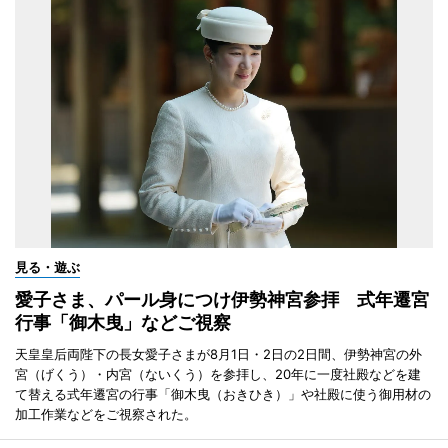
見る・遊ぶ
愛子さま、パール身につけ伊勢神宮参拝 式年遷宮
行事「御木曳」などご視察
天皇皇后両陛下の長女愛子さまが8月1日・2日の2日間、伊勢神宮の外
宮（げくう）・内宮（ないくう）を参拝し、20年に一度社殿などを建
て替える式年遷宮の行事「御木曳（おきひき）」や社殿に使う御用材の
加工作業などをご視察された。