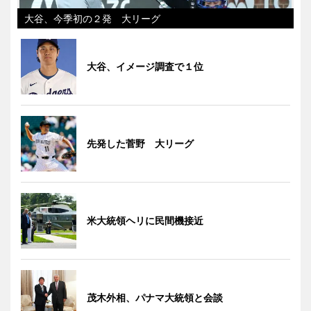
大谷、今季初の２発 大リーグ
大谷、イメージ調査で１位
先発した菅野 大リーグ
米大統領ヘリに民間機接近
茂木外相、パナマ大統領と会談