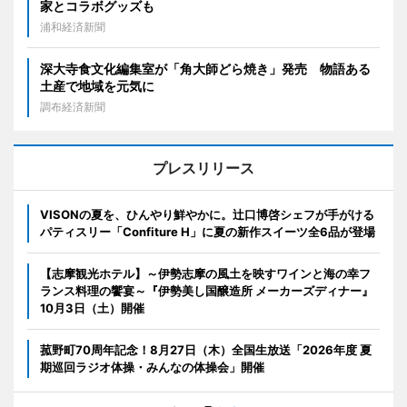
家とコラボグッズも
浦和経済新聞
深大寺食文化編集室が「角大師どら焼き」発売 物語ある
土産で地域を元気に
調布経済新聞
プレスリリース
VISONの夏を、ひんやり鮮やかに。辻口博啓シェフが手がける
パティスリー「Confiture H」に夏の新作スイーツ全6品が登場
【志摩観光ホテル】～伊勢志摩の風土を映すワインと海の幸フ
ランス料理の饗宴～『伊勢美し国醸造所 メーカーズディナー』
10月3日（土）開催
菰野町70周年記念！8月27日（木）全国生放送「2026年度 夏
期巡回ラジオ体操・みんなの体操会」開催