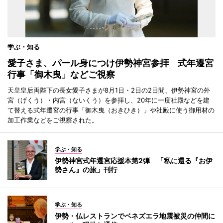
学ぶ・知る
愛子さま、パール身につけ伊勢神宮参拝 式年遷宮
行事「御木曳」などご視察
天皇皇后両陛下の長女愛子さまが8月1日・2日の2日間、伊勢神宮の外
宮（げくう）・内宮（ないくう）を参拝し、20年に一度社殿などを建
て替える式年遷宮の行事「御木曳（おきひき）」や社殿に使う御用材の
加工作業などをご視察された。
学ぶ・知る
伊勢神宮式年遷宮応援本第2弾 「私に還る『お伊
勢さん』の旅」刊行
学ぶ・知る
伊勢・仏レストランでベネズエラ地震被災の仲間に