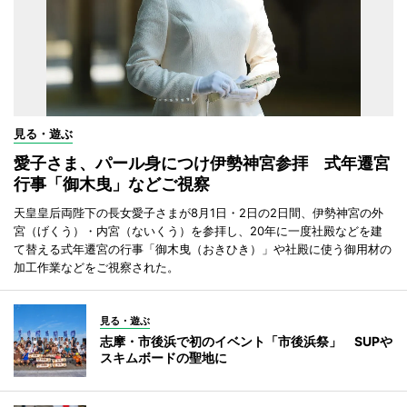
見る・遊ぶ
愛子さま、パール身につけ伊勢神宮参拝 式年遷宮
行事「御木曳」などご視察
天皇皇后両陛下の長女愛子さまが8月1日・2日の2日間、伊勢神宮の外
宮（げくう）・内宮（ないくう）を参拝し、20年に一度社殿などを建
て替える式年遷宮の行事「御木曳（おきひき）」や社殿に使う御用材の
加工作業などをご視察された。
見る・遊ぶ
志摩・市後浜で初のイベント「市後浜祭」 SUPや
スキムボードの聖地に