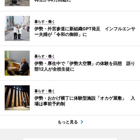
暮らす・働く
伊勢・外宮参道に新組織GPT発足 インフルエンサ
ー夫婦が「令和の御師」に
暮らす・働く
伊勢・厚生中で「伊勢大空襲」の体験を回想 語り
部12人が全校生徒に
暮らす・働く
伊勢・おかげ横丁に体験型施設「オカゲ屋敷」 入
場は事前予約制
もっと見る