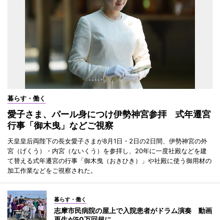
暮らす・働く
愛子さま、パール身につけ伊勢神宮参拝 式年遷宮
行事「御木曳」などご視察
天皇皇后両陛下の長女愛子さまが8月1日・2日の2日間、伊勢神宮の外
宮（げくう）・内宮（ないくう）を参拝し、20年に一度社殿などを建
て替える式年遷宮の行事「御木曳（おきひき）」や社殿に使う御用材の
加工作業などをご視察された。
暮らす・働く
志摩市民病院の屋上で入院患者がドラム演奏 動画
再生が50万回超に