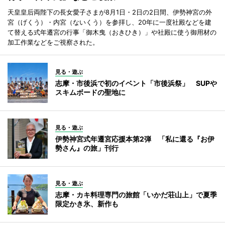
天皇皇后両陛下の長女愛子さまが8月1日・2日の2日間、伊勢神宮の外
宮（げくう）・内宮（ないくう）を参拝し、20年に一度社殿などを建
て替える式年遷宮の行事「御木曳（おきひき）」や社殿に使う御用材の
加工作業などをご視察された。
見る・遊ぶ
志摩・市後浜で初のイベント「市後浜祭」 SUPや
スキムボードの聖地に
見る・遊ぶ
伊勢神宮式年遷宮応援本第2弾 「私に還る『お伊
勢さん』の旅」刊行
見る・遊ぶ
志摩・カキ料理専門の旅館「いかだ荘山上」で夏季
限定かき氷、新作も