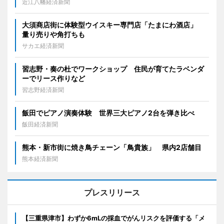
近江八幡経済新聞
大須商店街に体験型ウイスキー専門店「たまにわ酒店」
量り売りや角打ちも
サカエ経済新聞
習志野・奏の杜でワークショップ 住民が育てたラベンダ
ーでリース作りなど
習志野経済新聞
飯田でピアノ演奏体験 世界三大ピアノ2台を弾き比べ
飯田経済新聞
熊本・新市街に焼き鳥チェーン「鳥貴族」 県内2店舗目
熊本経済新聞
プレスリリース
【三重県津市】わずか6mLの採血でがんリスクを評価する「メ