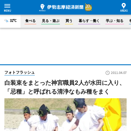
32°C
食べる
見る・遊ぶ
買う
暮らす・働く
学ぶ・知る
フォトフラッシュ
2011.04.07
白装束をまとった神宮職員2人が水田に入り、
「忌種」と呼ばれる清浄なもみ種をまく