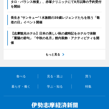
タロ・バランス検査」、赤塚クリニックにて9月以降の予約受付
を開始
長生き "サンキュー" ! 水族館の39歳レジェンドたちを祝う「敬
老の日」イベント開催
【志摩観光ホテル】日本の美しい秋の歳時記をホテルで体験
「重陽の節句」「中秋の名月」館内装飾・アクティビティを開
催
もっと見る
食べる
見る・遊ぶ
買う
暮らす・働く
学ぶ・知る
特集