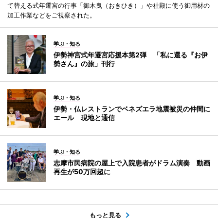
て替える式年遷宮の行事「御木曳（おきひき）」や社殿に使う御用材の
加工作業などをご視察された。
学ぶ・知る
伊勢神宮式年遷宮応援本第2弾 「私に還る『お伊
勢さん』の旅」刊行
学ぶ・知る
伊勢・仏レストランでベネズエラ地震被災の仲間に
エール 現地と通信
学ぶ・知る
志摩市民病院の屋上で入院患者がドラム演奏 動画
再生が50万回超に
もっと見る