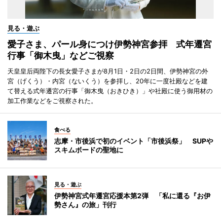
見る・遊ぶ
愛子さま、パール身につけ伊勢神宮参拝 式年遷宮
行事「御木曳」などご視察
天皇皇后両陛下の長女愛子さまが8月1日・2日の2日間、伊勢神宮の外
宮（げくう）・内宮（ないくう）を参拝し、20年に一度社殿などを建
て替える式年遷宮の行事「御木曳（おきひき）」や社殿に使う御用材の
加工作業などをご視察された。
食べる
志摩・市後浜で初のイベント「市後浜祭」 SUPや
スキムボードの聖地に
見る・遊ぶ
伊勢神宮式年遷宮応援本第2弾 「私に還る『お伊
勢さん』の旅」刊行