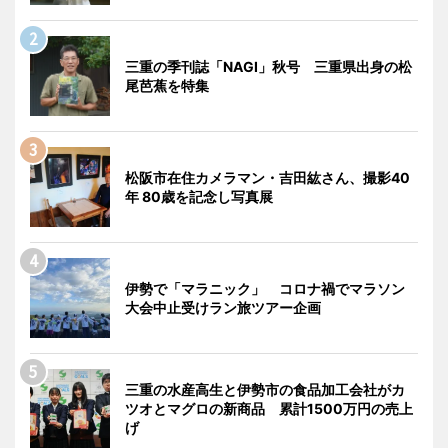
三重の季刊誌「NAGI」秋号 三重県出身の松
尾芭蕉を特集
松阪市在住カメラマン・吉田紘さん、撮影40
年 80歳を記念し写真展
伊勢で「マラニック」 コロナ禍でマラソン
大会中止受けラン旅ツアー企画
三重の水産高生と伊勢市の食品加工会社がカ
ツオとマグロの新商品 累計1500万円の売上
げ