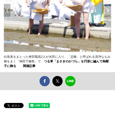
白装束をまとった神宮職員2人が水田に入り、「忌種」と呼ばれる清浄なもみ
種をまく「神田下種祭」で
つる草「まさきのかづら」を円形に編んで烏帽
子に飾る
関連記事