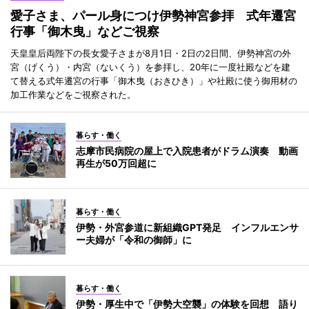
愛子さま、パール身につけ伊勢神宮参拝 式年遷宮
行事「御木曳」などご視察
天皇皇后両陛下の長女愛子さまが8月1日・2日の2日間、伊勢神宮の外
宮（げくう）・内宮（ないくう）を参拝し、20年に一度社殿などを建
て替える式年遷宮の行事「御木曳（おきひき）」や社殿に使う御用材の
加工作業などをご視察された。
暮らす・働く
志摩市民病院の屋上で入院患者がドラム演奏 動画
再生が50万回超に
暮らす・働く
伊勢・外宮参道に新組織GPT発足 インフルエンサ
ー夫婦が「令和の御師」に
暮らす・働く
伊勢・厚生中で「伊勢大空襲」の体験を回想 語り