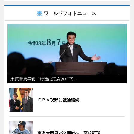
ワールドフォトニュース
木原官房長官「拉致は現在進行形」
ＥＰＡ視野に議論継続
東海大甲府が２回戦へ 高校野球