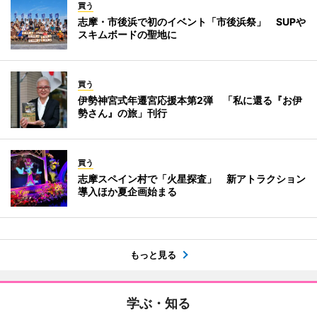
買う
志摩・市後浜で初のイベント「市後浜祭」 SUPや
スキムボードの聖地に
買う
伊勢神宮式年遷宮応援本第2弾 「私に還る『お伊
勢さん』の旅」刊行
買う
志摩スペイン村で「火星探査」 新アトラクション
導入ほか夏企画始まる
もっと見る
学ぶ・知る