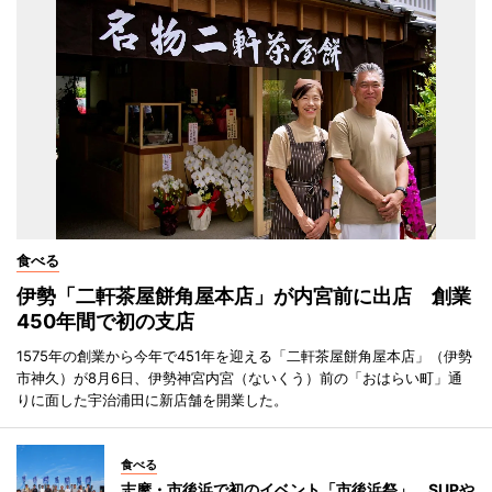
食べる
伊勢「二軒茶屋餅角屋本店」が内宮前に出店 創業
450年間で初の支店
1575年の創業から今年で451年を迎える「二軒茶屋餅角屋本店」（伊勢
市神久）が8月6日、伊勢神宮内宮（ないくう）前の「おはらい町」通
りに面した宇治浦田に新店舗を開業した。
食べる
志摩・市後浜で初のイベント「市後浜祭」 SUPや