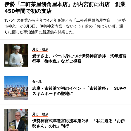
伊勢「二軒茶屋餅角屋本店」が内宮前に出店 創業
450年間で初の支店
1575年の創業から今年で451年を迎える「二軒茶屋餅角屋本店」（伊勢
市神久）が8月6日、伊勢神宮内宮（ないくう）前の「おはらい町」通
りに面した宇治浦田に新店舗を開業した。
見る・遊ぶ
愛子さま、パール身につけ伊勢神宮参拝 式年遷宮
行事「御木曳」などご視察
食べる
志摩・市後浜で初のイベント「市後浜祭」 SUPや
スキムボードの聖地に
見る・遊ぶ
伊勢神宮式年遷宮応援本第2弾 「私に還る『お伊
勢さん』の旅」刊行