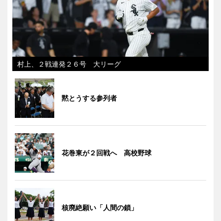
村上、２戦連発２６号 大リーグ
黙とうする参列者
花巻東が２回戦へ 高校野球
核廃絶願い「人間の鎖」