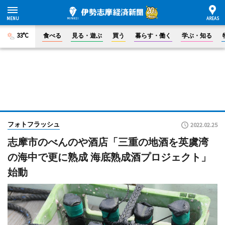
33°C
食べる
見る・遊ぶ
買う
暮らす・働く
学ぶ・知る
フォトフラッシュ
2022.02.25
志摩市のべんのや酒店「三重の地酒を英虞湾
の海中で更に熟成 海底熟成酒プロジェクト」
始動