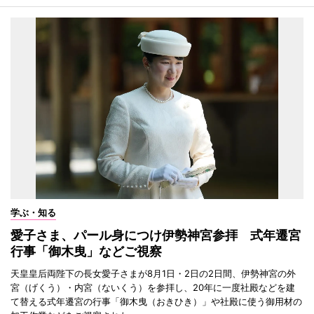
学ぶ・知る
愛子さま、パール身につけ伊勢神宮参拝 式年遷宮
行事「御木曳」などご視察
天皇皇后両陛下の長女愛子さまが8月1日・2日の2日間、伊勢神宮の外
宮（げくう）・内宮（ないくう）を参拝し、20年に一度社殿などを建
て替える式年遷宮の行事「御木曳（おきひき）」や社殿に使う御用材の