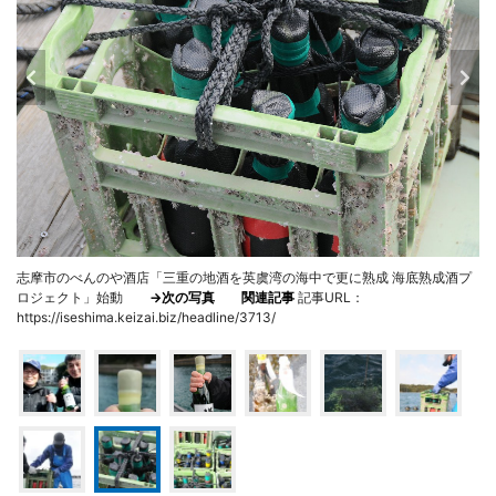
志摩市のべんのや酒店「三重の地酒を英虞湾の海中で更に熟成 海底熟成酒プ
ロジェクト」始動
→次の写真
関連記事
記事URL：
https://iseshima.keizai.biz/headline/3713/