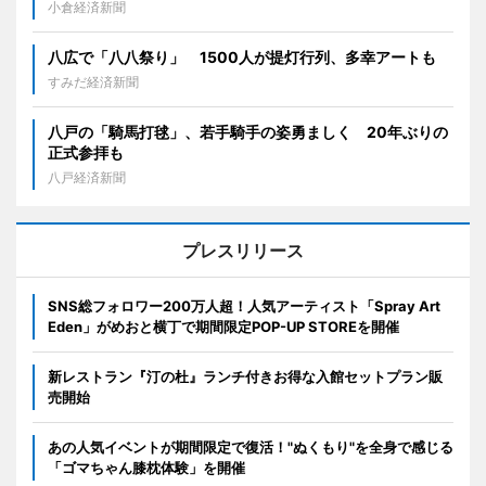
小倉経済新聞
八広で「八八祭り」 1500人が提灯行列、多幸アートも
すみだ経済新聞
八戸の「騎馬打毬」、若手騎手の姿勇ましく 20年ぶりの
正式参拝も
八戸経済新聞
プレスリリース
SNS総フォロワー200万人超！人気アーティスト「Spray Art
Eden」がめおと横丁で期間限定POP-UP STOREを開催
新レストラン『汀の杜』ランチ付きお得な入館セットプラン販
売開始
あの人気イベントが期間限定で復活！"ぬくもり"を全身で感じる
「ゴマちゃん膝枕体験」を開催