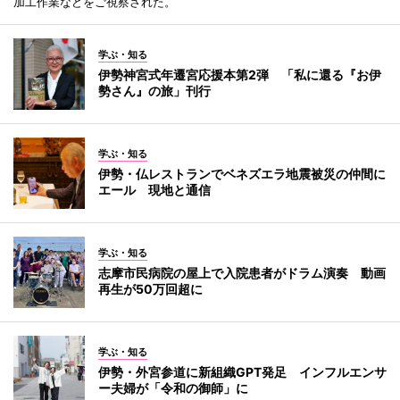
加工作業などをご視察された。
学ぶ・知る
伊勢神宮式年遷宮応援本第2弾 「私に還る『お伊
勢さん』の旅」刊行
学ぶ・知る
伊勢・仏レストランでベネズエラ地震被災の仲間に
エール 現地と通信
学ぶ・知る
志摩市民病院の屋上で入院患者がドラム演奏 動画
再生が50万回超に
学ぶ・知る
伊勢・外宮参道に新組織GPT発足 インフルエンサ
ー夫婦が「令和の御師」に