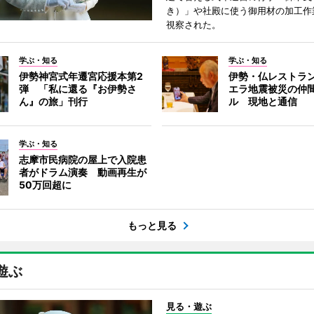
き）」や社殿に使う御用材の加工作
視察された。
学ぶ・知る
学ぶ・知る
伊勢神宮式年遷宮応援本第2
伊勢・仏レストラ
弾 「私に還る『お伊勢さ
エラ地震被災の仲
ん』の旅」刊行
ル 現地と通信
学ぶ・知る
志摩市民病院の屋上で入院患
者がドラム演奏 動画再生が
50万回超に
もっと見る
遊ぶ
見る・遊ぶ