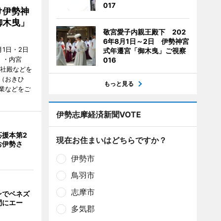
017
け伊勢神
御木曳」
敬宮愛子内親王殿下 202
6年8月1日～2日 伊勢神宮
1日・2日
式年遷宮「御木曳」ご視察
）・内宮
016
度社殿などを
（おきひ
もっと見る
業などをご
伊勢志摩経済新聞VOTE
応援本第2
現在お住まいはどちらですか？
お伊勢さ
伊勢市
鳥羽市
志摩市
ンでベネズ
間にエー
多気郡