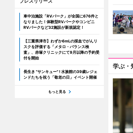
プレスリリース
車中泊施設「RVパーク」が全国に676件と
なりました！体験型RVパークやコンビニ
RVパークなど32施設が新規認定！
【三重県津市】わずか6mLの採血でがんリ
スクを評価する「メタロ・バランス検
査」、赤塚クリニックにて9月以降の予約受
付を開始
学ぶ・
長生き "サンキュー" ! 水族館の39歳レジェ
ンドたちを祝う「敬老の日」イベント開催
もっと見る