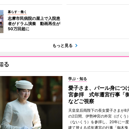
暮らす・働く
志摩市民病院の屋上で入院患
者がドラム演奏 動画再生が
50万回超に
もっと見る
知る
学ぶ・知る
愛子さま、パール身につ
宮参拝 式年遷宮行事「
などご視察
天皇皇后両陛下の長女愛子さまが8月
の2日間、伊勢神宮の外宮（げくう
（ないくう）を参拝し、20年に一
建て替える式年遷宮の行事「御木曳