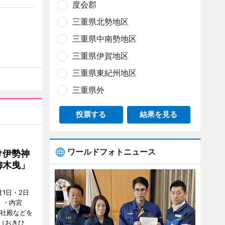
度会郡
三重県北勢地区
三重県中南勢地区
三重県伊賀地区
三重県東紀州地区
三重県外
投票する
結果を見る
ワールドフォトニュース
け伊勢神
御木曳」
1日・2日
）・内宮
度社殿などを
（おきひ