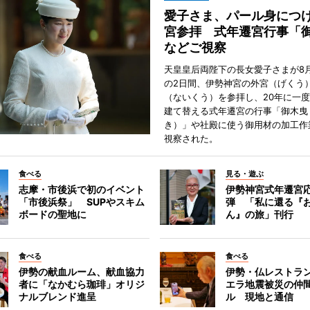
愛子さま、パール身につ
宮参拝 式年遷宮行事「
などご視察
天皇皇后両陛下の長女愛子さまが8月
の2日間、伊勢神宮の外宮（げくう
（ないくう）を参拝し、20年に一
建て替える式年遷宮の行事「御木曳
き）」や社殿に使う御用材の加工作
視察された。
食べる
見る・遊ぶ
志摩・市後浜で初のイベント
伊勢神宮式年遷宮
「市後浜祭」 SUPやスキム
弾 「私に還る『
ボードの聖地に
ん』の旅」刊行
食べる
食べる
伊勢の献血ルーム、献血協力
伊勢・仏レストラ
者に「なかむら珈琲」オリジ
エラ地震被災の仲
ナルブレンド進呈
ル 現地と通信