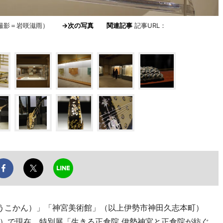
（撮影＝岩咲滋雨）
→次の写真
関連記事
記事URL：
うこかん）」「神宮美術館」（以上伊勢市神田久志本町）
）で現在、特別展「生きる正倉院 伊勢神宮と正倉院が紡ぐ