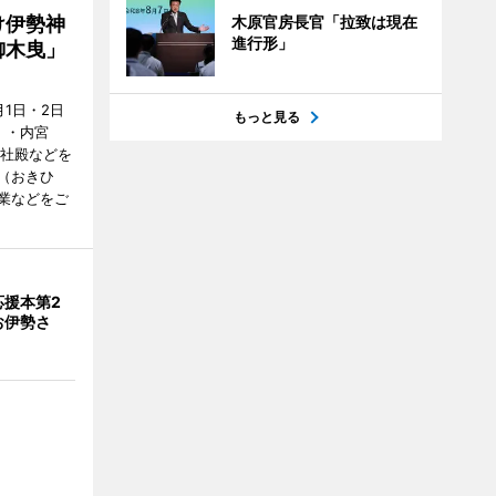
け伊勢神
木原官房長官「拉致は現在
進行形」
御木曳」
1日・2日
もっと見る
）・内宮
度社殿などを
（おきひ
業などをご
応援本第2
お伊勢さ