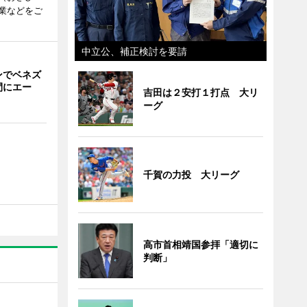
業などをご
中立公、補正検討を要請
ンでベネズ
間にエー
吉田は２安打１打点 大リ
ーグ
千賀の力投 大リーグ
高市首相靖国参拝「適切に
判断」