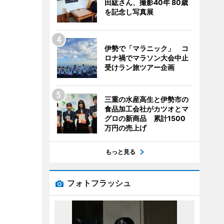
田紘さん、撮影40年 80歳
を記念し写真展
伊勢で「マラニック」 コ
ロナ禍でマラソン大会中止
受けラン旅ツアー企画
三重の水産高生と伊勢市の
食品加工会社がカツオとマ
グロの新商品 累計1500
万円の売上げ
もっと見る
フォトフラッシュ