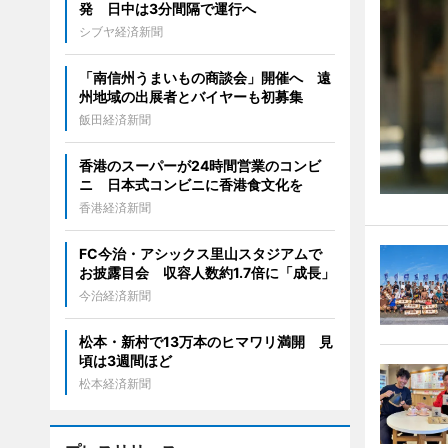
発 日中は3分間隔で運行へ
シブヤ経済新聞
「南信州うまいもの商談会」開催へ 遠
州地域の出展者とバイヤーも初募集
飯田経済新聞
香港のスーパーが24時間営業のコンビ
ニ 日本式コンビニに香港食文化を
香港経済新聞
FC今治・アシックス里山スタジアムで
お披露目会 収容人数約1.7倍に「成長」
今治経済新聞
松本・新村で13万本のヒマワリ満開 見
頃は3週間ほど
松本経済新聞