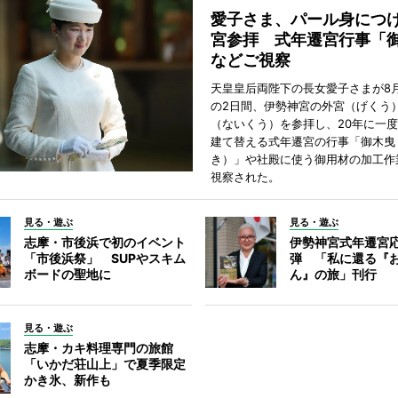
愛子さま、パール身につ
宮参拝 式年遷宮行事「
などご視察
天皇皇后両陛下の長女愛子さまが8月
の2日間、伊勢神宮の外宮（げくう
（ないくう）を参拝し、20年に一
建て替える式年遷宮の行事「御木曳
き）」や社殿に使う御用材の加工作
視察された。
見る・遊ぶ
見る・遊ぶ
志摩・市後浜で初のイベント
伊勢神宮式年遷宮
「市後浜祭」 SUPやスキム
弾 「私に還る『
ボードの聖地に
ん』の旅」刊行
見る・遊ぶ
志摩・カキ料理専門の旅館
「いかだ荘山上」で夏季限定
かき氷、新作も