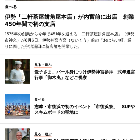
食べる
伊勢「二軒茶屋餅角屋本店」が内宮前に出店 創業
450年間で初の支店
1575年の創業から今年で451年を迎える「二軒茶屋餅角屋本店」（伊勢
市神久）が8月6日、伊勢神宮内宮（ないくう）前の「おはらい町」通
りに面した宇治浦田に新店舗を開業した。
見る・遊ぶ
愛子さま、パール身につけ伊勢神宮参拝 式年遷宮
行事「御木曳」などご視察
食べる
志摩・市後浜で初のイベント「市後浜祭」 SUPや
スキムボードの聖地に
見る・遊ぶ