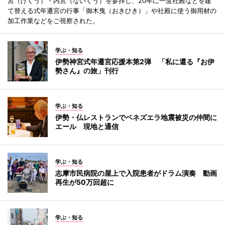
宮（げくう）・内宮（ないくう）を参拝し、20年に一度社殿などを建
て替える式年遷宮の行事「御木曳（おきひき）」や社殿に使う御用材の
加工作業などをご視察された。
学ぶ・知る
伊勢神宮式年遷宮応援本第2弾 「私に還る『お伊
勢さん』の旅」刊行
学ぶ・知る
伊勢・仏レストランでベネズエラ地震被災の仲間に
エール 現地と通信
学ぶ・知る
志摩市民病院の屋上で入院患者がドラム演奏 動画
再生が50万回超に
学ぶ・知る