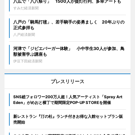
八広で「八八祭り」 1500人が提灯行列、多幸アートも
すみだ経済新聞
八戸の「騎馬打毬」、若手騎手の姿勇ましく 20年ぶりの
正式参拝も
八戸経済新聞
河津で「ジビエバーガー体験」 小中学生30人が参加、鳥
獣被害学ぶ講座も
伊豆下田経済新聞
プレスリリース
SNS総フォロワー200万人超！人気アーティスト「Spray Art
Eden」がめおと横丁で期間限定POP-UP STOREを開催
新レストラン『汀の杜』ランチ付きお得な入館セットプラン販
売開始