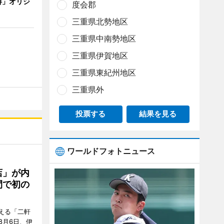
琲」オリジ
度会郡
三重県北勢地区
三重県中南勢地区
三重県伊賀地区
三重県東紀州地区
三重県外
投票する
結果を見る
ワールドフォトニュース
店」が内
間で初の
迎える「二軒
8月6日、伊