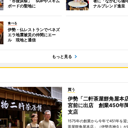
「市後浜祭」 SUPやスキム
者に「なかむら珈
ボードの聖地に
ナルブレンド進呈
食べる
伊勢・仏レストランでベネズ
エラ地震被災の仲間にエー
ル 現地と通信
もっと見る
買う
伊勢「二軒茶屋餅角屋本
宮前に出店 創業450年
支店
1575年の創業から今年で451年を
茶屋餅角屋本店」（伊勢市神久）が