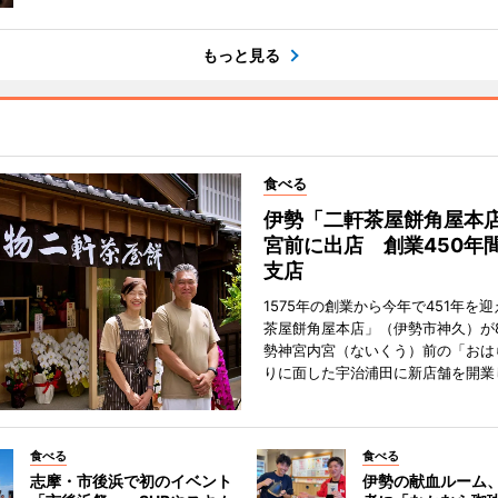
もっと見る
食べる
伊勢「二軒茶屋餅角屋本
宮前に出店 創業450年
支店
1575年の創業から今年で451年を
茶屋餅角屋本店」（伊勢市神久）が
勢神宮内宮（ないくう）前の「おは
りに面した宇治浦田に新店舗を開業
食べる
食べる
志摩・市後浜で初のイベント
伊勢の献血ルーム