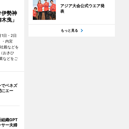
アジア大会公式ウエア発
表
け伊勢神
御木曳」
もっと見る
1日・2日
）・内宮
度社殿などを
（おきひ
業などをご
ンでベネズ
間にエー
組織GPT
ンサー夫婦