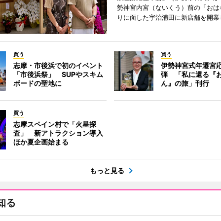
勢神宮内宮（ないくう）前の「おは
りに面した宇治浦田に新店舗を開業
買う
買う
志摩・市後浜で初のイベント
伊勢神宮式年遷宮
「市後浜祭」 SUPやスキム
弾 「私に還る『
ボードの聖地に
ん』の旅」刊行
買う
志摩スペイン村で「火星探
査」 新アトラクション導入
ほか夏企画始まる
もっと見る
知る