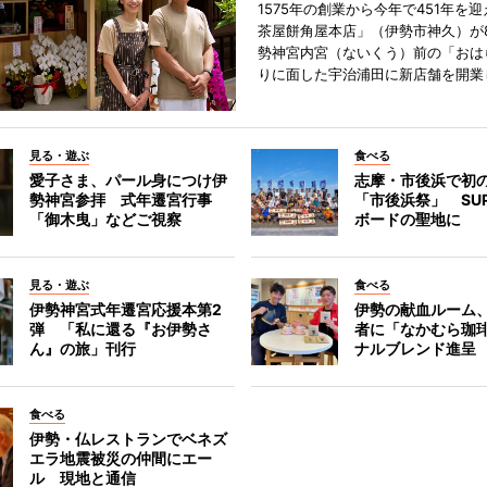
1575年の創業から今年で451年を
茶屋餅角屋本店」（伊勢市神久）が
勢神宮内宮（ないくう）前の「おは
りに面した宇治浦田に新店舗を開業
見る・遊ぶ
食べる
愛子さま、パール身につけ伊
志摩・市後浜で初
勢神宮参拝 式年遷宮行事
「市後浜祭」 SU
「御木曳」などご視察
ボードの聖地に
見る・遊ぶ
食べる
伊勢神宮式年遷宮応援本第2
伊勢の献血ルーム
弾 「私に還る『お伊勢さ
者に「なかむら珈
ん』の旅」刊行
ナルブレンド進呈
食べる
伊勢・仏レストランでベネズ
エラ地震被災の仲間にエー
ル 現地と通信