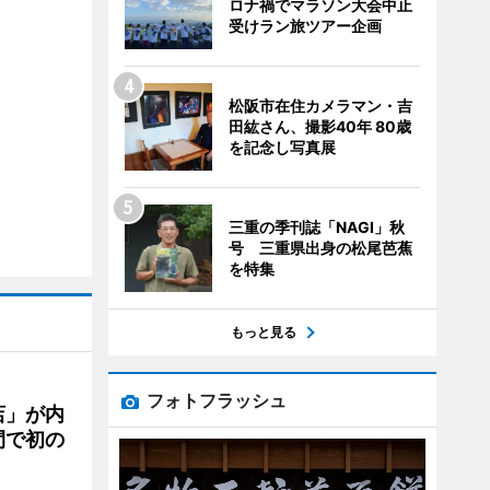
ロナ禍でマラソン大会中止
受けラン旅ツアー企画
松阪市在住カメラマン・吉
田紘さん、撮影40年 80歳
を記念し写真展
三重の季刊誌「NAGI」秋
号 三重県出身の松尾芭蕉
を特集
もっと見る
フォトフラッシュ
店」が内
間で初の