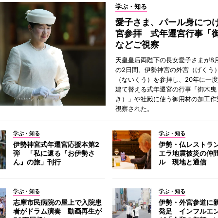
学ぶ・知る
愛子さま、パール身につ
宮参拝 式年遷宮行事「
などご視察
天皇皇后両陛下の長女愛子さまが8月
の2日間、伊勢神宮の外宮（げくう
（ないくう）を参拝し、20年に一
建て替える式年遷宮の行事「御木曳
き）」や社殿に使う御用材の加工作
視察された。
学ぶ・知る
学ぶ・知る
伊勢神宮式年遷宮応援本第2
伊勢・仏レストラ
弾 「私に還る『お伊勢さ
エラ地震被災の仲
ん』の旅」刊行
ル 現地と通信
学ぶ・知る
学ぶ・知る
志摩市民病院の屋上で入院患
伊勢・外宮参道に新
者がドラム演奏 動画再生が
発足 インフルエ