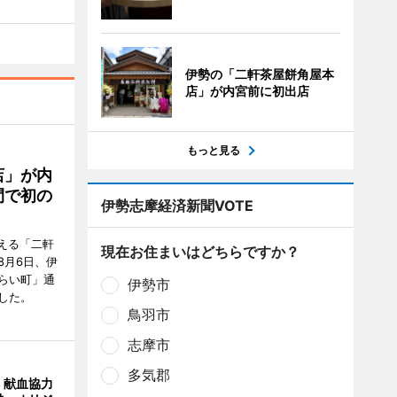
伊勢の「二軒茶屋餅角屋本
店」が内宮前に初出店
もっと見る
店」が内
間で初の
伊勢志摩経済新聞VOTE
迎える「二軒
現在お住まいはどちらですか？
8月6日、伊
らい町」通
伊勢市
した。
鳥羽市
志摩市
多気郡
、献血協力