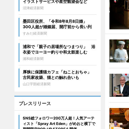
イラストサービスや星空観望会など
沼津経済新聞
墨田区役所、「令和8年8月8日婚」
300人超が婚姻届、開庁前から長い列
すみだ経済新聞
浦和で「親子の居場所なつまつり」 浴
衣姿でヨーヨー釣りや和太鼓楽しむ
浦和経済新聞
厚狭に保護猫カフェ「ねことおちゃ」
古民家改築、猫との触れ合いも
山口宇部経済新聞
プレスリリース
SNS総フォロワー200万人超！人気アーテ
ィスト「Spray Art Eden」がめおと横丁で