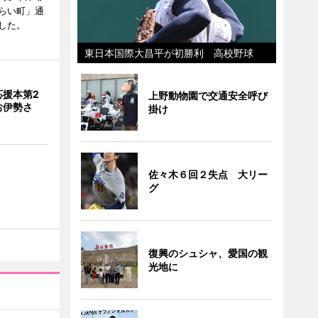
らい町」通
した。
東日本国際大昌平が初勝利 高校野球
応援本第2
上野動物園で交通安全呼び
お伊勢さ
掛け
佐々木６回２失点 大リー
グ
復興のシュシャ、愛国の観
光地に