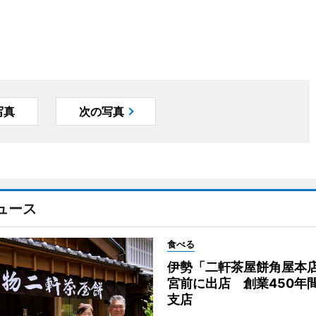
写真
次の写真
ュース
食べる
伊勢「二軒茶屋餅角屋本
宮前に出店 創業450年
支店