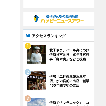
アクセスランキング
愛子さま、パール身につけ
伊勢神宮参拝 式年遷宮行
事「御木曳」などご視察
伊勢「二軒茶屋餅角屋本
店」が内宮前に出店 創業
450年間で初の支店
伊勢で「マラニック」 コ