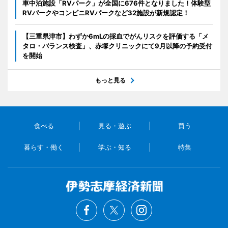
車中泊施設「RVパーク」が全国に676件となりました！体験型
RVパークやコンビニRVパークなど32施設が新規認定！
【三重県津市】わずか6mLの採血でがんリスクを評価する「メ
タロ・バランス検査」、赤塚クリニックにて9月以降の予約受付
を開始
もっと見る
食べる
見る・遊ぶ
買う
暮らす・働く
学ぶ・知る
特集