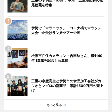
三重の季刊誌「NAGI」秋号 三重県出身の松
尾芭蕉を特集
伊勢で「マラニック」 コロナ禍でマラソン
大会中止受けラン旅ツアー企画
松阪市在住カメラマン・吉田紘さん、撮影40
年 80歳を記念し写真展
三重の水産高生と伊勢市の食品加工会社がカ
ツオとマグロの新商品 累計1500万円の売上
げ
もっと見る