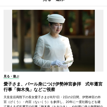
見る・遊ぶ
愛子さま、パール身につけ伊勢神宮参拝 式年遷宮
行事「御木曳」などご視察
天皇皇后両陛下の長女愛子さまが8月1日・2日の2日間、伊勢神宮の外
宮（げくう）・内宮（ないくう）を参拝し、20年に一度社殿などを建
て替える式年遷宮の行事「御木曳（おきひき）」や社殿に使う御用材の