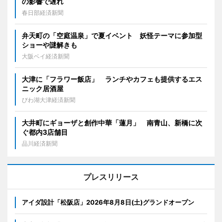
の影響で遅れ
春日部経済新聞
弁天町の「空庭温泉」で夏イベント 妖怪テーマに参加型
ショーや謎解きも
大阪ベイ経済新聞
大津に「フラワー飯店」 ランチやカフェも提供するエス
ニック居酒屋
びわ湖大津経済新聞
大井町にギョーザと創作中華「蓮月」 南青山、新橋に次
ぐ都内3店舗目
品川経済新聞
プレスリリース
アイダ設計「松阪店」2026年8月8日(土)グランドオープン