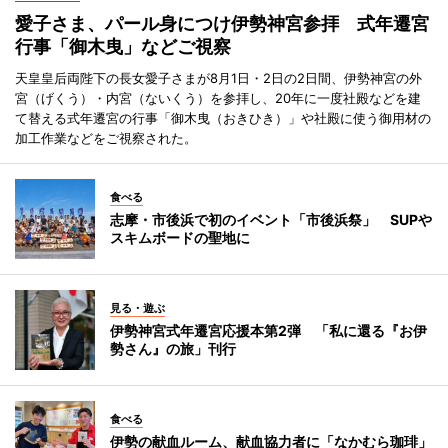
愛子さま、パール身につけ伊勢神宮参拝 式年遷宮
行事「御木曳」などご視察
天皇皇后両陛下の長女愛子さまが8月1日・2日の2日間、伊勢神宮の外
宮（げくう）・内宮（ないくう）を参拝し、20年に一度社殿などを建
て替える式年遷宮の行事「御木曳（おきひき）」や社殿に使う御用材の
加工作業などをご視察された。
食べる
志摩・市後浜で初のイベント「市後浜祭」 SUPや
スキムボードの聖地に
見る・遊ぶ
伊勢神宮式年遷宮応援本第2弾 「私に還る『お伊
勢さん』の旅」刊行
食べる
伊勢の献血ルーム、献血協力者に「なかむら珈琲」