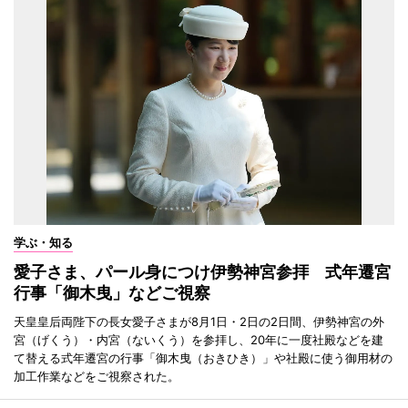
学ぶ・知る
愛子さま、パール身につけ伊勢神宮参拝 式年遷宮
行事「御木曳」などご視察
天皇皇后両陛下の長女愛子さまが8月1日・2日の2日間、伊勢神宮の外
宮（げくう）・内宮（ないくう）を参拝し、20年に一度社殿などを建
て替える式年遷宮の行事「御木曳（おきひき）」や社殿に使う御用材の
加工作業などをご視察された。