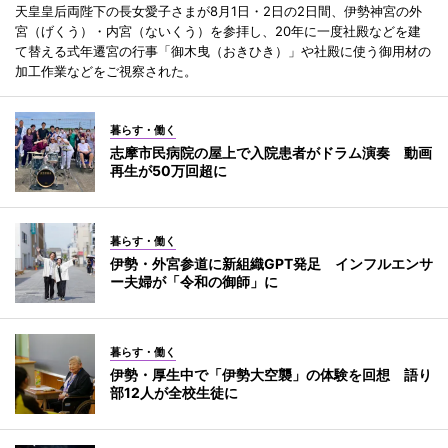
天皇皇后両陛下の長女愛子さまが8月1日・2日の2日間、伊勢神宮の外
宮（げくう）・内宮（ないくう）を参拝し、20年に一度社殿などを建
て替える式年遷宮の行事「御木曳（おきひき）」や社殿に使う御用材の
加工作業などをご視察された。
暮らす・働く
志摩市民病院の屋上で入院患者がドラム演奏 動画
再生が50万回超に
暮らす・働く
伊勢・外宮参道に新組織GPT発足 インフルエンサ
ー夫婦が「令和の御師」に
暮らす・働く
伊勢・厚生中で「伊勢大空襲」の体験を回想 語り
部12人が全校生徒に