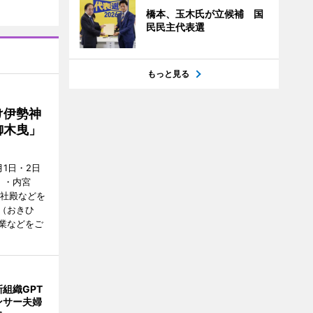
橋本、玉木氏が立候補 国
民民主代表選
もっと見る
け伊勢神
御木曳」
1日・2日
）・内宮
度社殿などを
（おきひ
業などをご
組織GPT
ンサー夫婦