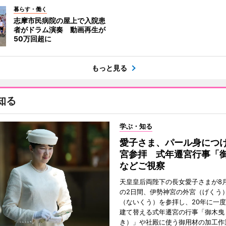
暮らす・働く
志摩市民病院の屋上で入院患
者がドラム演奏 動画再生が
50万回超に
もっと見る
知る
学ぶ・知る
愛子さま、パール身につ
宮参拝 式年遷宮行事「
などご視察
天皇皇后両陛下の長女愛子さまが8月
の2日間、伊勢神宮の外宮（げくう
（ないくう）を参拝し、20年に一
建て替える式年遷宮の行事「御木曳
き）」や社殿に使う御用材の加工作