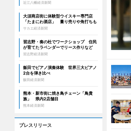
近江八幡経済新聞
大須商店街に体験型ウイスキー専門店
「たまにわ酒店」 量り売りや角打ちも
サカエ経済新聞
習志野・奏の杜でワークショップ 住民
が育てたラベンダーでリース作りなど
習志野経済新聞
飯田でピアノ演奏体験 世界三大ピアノ
2台を弾き比べ
飯田経済新聞
熊本・新市街に焼き鳥チェーン「鳥貴
族」 県内2店舗目
熊本経済新聞
プレスリリース