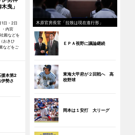
御木曳」
木原官房長官「拉致は現在進行形」
1日・2日
）・内宮
度社殿などを
（おきひ
ＥＰＡ視野に議論継続
業などをご
東海大甲府が２回戦へ 高
応援本第2
校野球
お伊勢さ
岡本は１安打 大リーグ