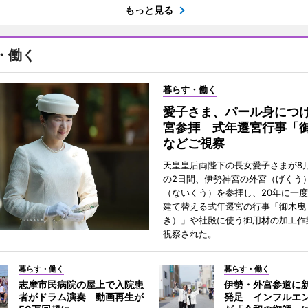
もっと見る
・働く
暮らす・働く
愛子さま、パール身につ
宮参拝 式年遷宮行事「
などご視察
天皇皇后両陛下の長女愛子さまが8月
の2日間、伊勢神宮の外宮（げくう
（ないくう）を参拝し、20年に一
建て替える式年遷宮の行事「御木曳
き）」や社殿に使う御用材の加工作
視察された。
暮らす・働く
暮らす・働く
志摩市民病院の屋上で入院患
伊勢・外宮参道に新
者がドラム演奏 動画再生が
発足 インフルエ