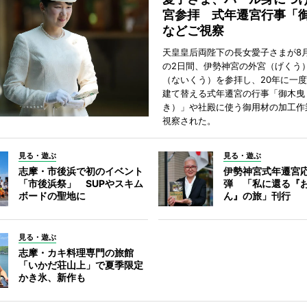
宮参拝 式年遷宮行事「
などご視察
天皇皇后両陛下の長女愛子さまが8月
の2日間、伊勢神宮の外宮（げくう
（ないくう）を参拝し、20年に一
建て替える式年遷宮の行事「御木曳
き）」や社殿に使う御用材の加工作
視察された。
見る・遊ぶ
見る・遊ぶ
志摩・市後浜で初のイベント
伊勢神宮式年遷宮
「市後浜祭」 SUPやスキム
弾 「私に還る『
ボードの聖地に
ん』の旅」刊行
見る・遊ぶ
志摩・カキ料理専門の旅館
「いかだ荘山上」で夏季限定
かき氷、新作も