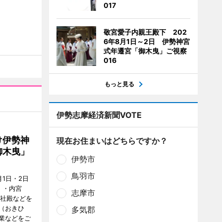
017
敬宮愛子内親王殿下 202
6年8月1日～2日 伊勢神宮
式年遷宮「御木曳」ご視察
016
もっと見る
伊勢志摩経済新聞VOTE
け伊勢神
現在お住まいはどちらですか？
御木曳」
伊勢市
鳥羽市
1日・2日
）・内宮
志摩市
度社殿などを
（おきひ
多気郡
業などをご