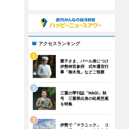
アクセスランキング
愛子さま、パール身につけ
伊勢神宮参拝 式年遷宮行
事「御木曳」などご視察
三重の季刊誌「NAGI」秋
号 三重県出身の松尾芭蕉
を特集
伊勢で「マラニック」 コ