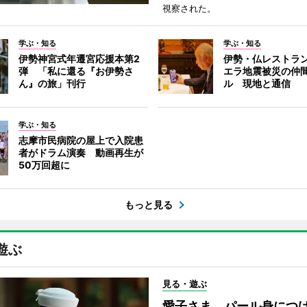
視察された。
学ぶ・知る
学ぶ・知る
伊勢神宮式年遷宮応援本第2
伊勢・仏レストラ
弾 「私に還る『お伊勢さ
エラ地震被災の仲
ん』の旅」刊行
ル 現地と通信
学ぶ・知る
志摩市民病院の屋上で入院患
者がドラム演奏 動画再生が
50万回超に
もっと見る
遊ぶ
見る・遊ぶ
愛子さま、パール身につ