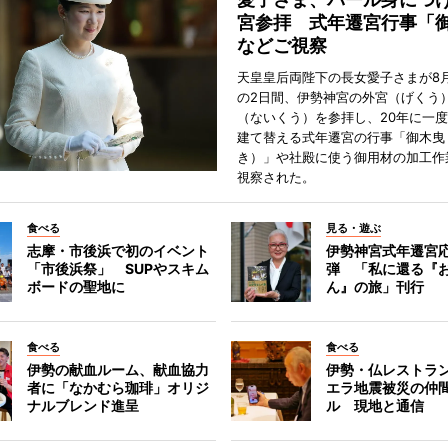
宮参拝 式年遷宮行事「
などご視察
天皇皇后両陛下の長女愛子さまが8月
の2日間、伊勢神宮の外宮（げくう
（ないくう）を参拝し、20年に一
建て替える式年遷宮の行事「御木曳
き）」や社殿に使う御用材の加工作
視察された。
食べる
見る・遊ぶ
志摩・市後浜で初のイベント
伊勢神宮式年遷宮
「市後浜祭」 SUPやスキム
弾 「私に還る『
ボードの聖地に
ん』の旅」刊行
食べる
食べる
伊勢の献血ルーム、献血協力
伊勢・仏レストラ
者に「なかむら珈琲」オリジ
エラ地震被災の仲
ナルブレンド進呈
ル 現地と通信