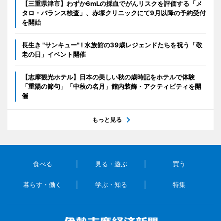
【三重県津市】わずか6mLの採血でがんリスクを評価する「メ
タロ・バランス検査」、赤塚クリニックにて9月以降の予約受付
を開始
長生き "サンキュー" ! 水族館の39歳レジェンドたちを祝う「敬
老の日」イベント開催
【志摩観光ホテル】日本の美しい秋の歳時記をホテルで体験
「重陽の節句」「中秋の名月」館内装飾・アクティビティを開
催
もっと見る
食べる
見る・遊ぶ
買う
暮らす・働く
学ぶ・知る
特集