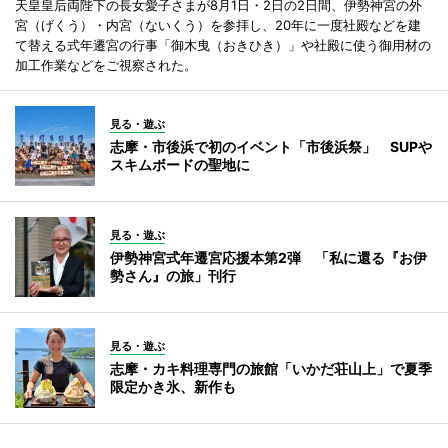
天皇皇后両陛下の長女愛子さまが8月1日・2日の2日間、伊勢神宮の外
宮（げくう）・内宮（ないくう）を参拝し、20年に一度社殿などを建
て替える式年遷宮の行事「御木曳（おきひき）」や社殿に使う御用材の
加工作業などをご視察された。
見る・遊ぶ
志摩・市後浜で初のイベント「市後浜祭」 SUPや
スキムボードの聖地に
見る・遊ぶ
伊勢神宮式年遷宮応援本第2弾 「私に還る『お伊
勢さん』の旅」刊行
見る・遊ぶ
志摩・カキ料理専門の旅館「いかだ荘山上」で夏季
限定かき氷、新作も