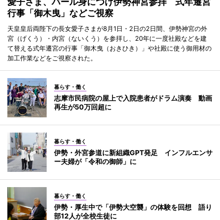
愛子さま、パール身につけ伊勢神宮参拝 式年遷宮
行事「御木曳」などご視察
天皇皇后両陛下の長女愛子さまが8月1日・2日の2日間、伊勢神宮の外
宮（げくう）・内宮（ないくう）を参拝し、20年に一度社殿などを建
て替える式年遷宮の行事「御木曳（おきひき）」や社殿に使う御用材の
加工作業などをご視察された。
暮らす・働く
志摩市民病院の屋上で入院患者がドラム演奏 動画
再生が50万回超に
暮らす・働く
伊勢・外宮参道に新組織GPT発足 インフルエンサ
ー夫婦が「令和の御師」に
暮らす・働く
伊勢・厚生中で「伊勢大空襲」の体験を回想 語り
部12人が全校生徒に