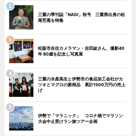
三重の季刊誌「NAGI」秋号 三重県出身の松
尾芭蕉を特集
松阪市在住カメラマン・吉田紘さん、撮影40
年 80歳を記念し写真展
三重の水産高生と伊勢市の食品加工会社がカ
ツオとマグロの新商品 累計1500万円の売上
げ
伊勢で「マラニック」 コロナ禍でマラソン
大会中止受けラン旅ツアー企画