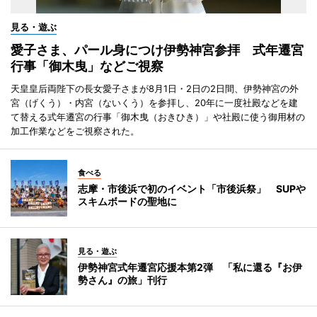
見る・遊ぶ
愛子さま、パール身につけ伊勢神宮参拝 式年遷宮
行事「御木曳」などご視察
天皇皇后両陛下の長女愛子さまが8月1日・2日の2日間、伊勢神宮の外
宮（げくう）・内宮（ないくう）を参拝し、20年に一度社殿などを建
て替える式年遷宮の行事「御木曳（おきひき）」や社殿に使う御用材の
加工作業などをご視察された。
食べる
志摩・市後浜で初のイベント「市後浜祭」 SUPや
スキムボードの聖地に
見る・遊ぶ
伊勢神宮式年遷宮応援本第2弾 「私に還る『お伊
勢さん』の旅」刊行