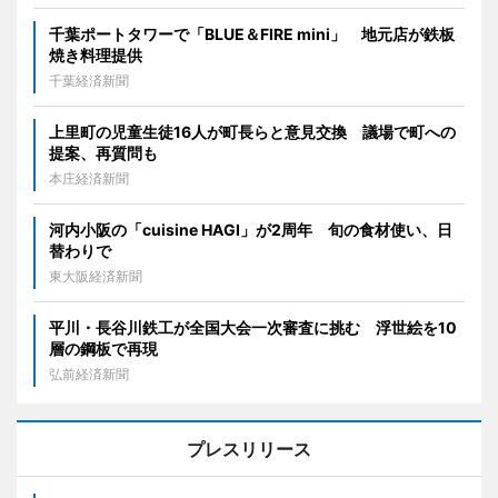
千葉ポートタワーで「BLUE＆FIRE mini」 地元店が鉄板
焼き料理提供
千葉経済新聞
上里町の児童生徒16人が町長らと意見交換 議場で町への
提案、再質問も
本庄経済新聞
河内小阪の「cuisine HAGI」が2周年 旬の食材使い、日
替わりで
東大阪経済新聞
平川・長谷川鉄工が全国大会一次審査に挑む 浮世絵を10
層の鋼板で再現
弘前経済新聞
プレスリリース