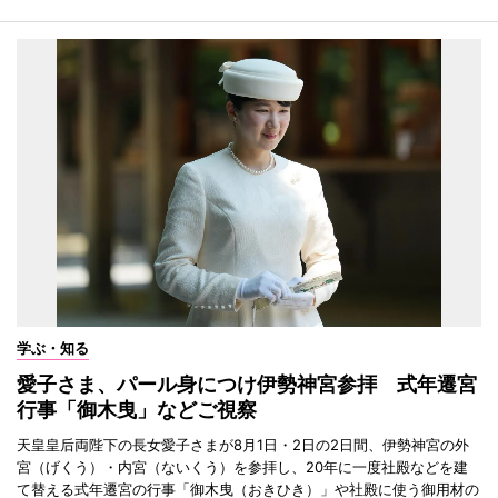
学ぶ・知る
愛子さま、パール身につけ伊勢神宮参拝 式年遷宮
行事「御木曳」などご視察
天皇皇后両陛下の長女愛子さまが8月1日・2日の2日間、伊勢神宮の外
宮（げくう）・内宮（ないくう）を参拝し、20年に一度社殿などを建
て替える式年遷宮の行事「御木曳（おきひき）」や社殿に使う御用材の