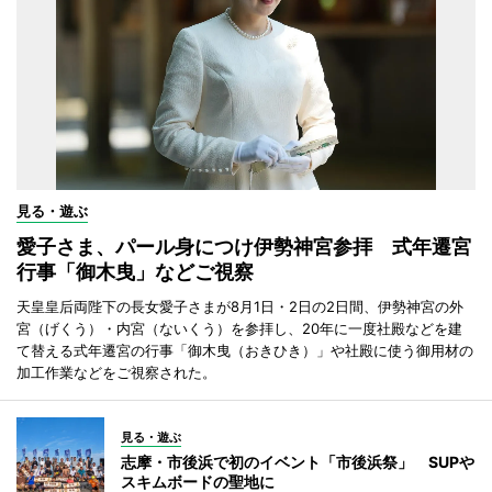
見る・遊ぶ
愛子さま、パール身につけ伊勢神宮参拝 式年遷宮
行事「御木曳」などご視察
天皇皇后両陛下の長女愛子さまが8月1日・2日の2日間、伊勢神宮の外
宮（げくう）・内宮（ないくう）を参拝し、20年に一度社殿などを建
て替える式年遷宮の行事「御木曳（おきひき）」や社殿に使う御用材の
加工作業などをご視察された。
見る・遊ぶ
志摩・市後浜で初のイベント「市後浜祭」 SUPや
スキムボードの聖地に