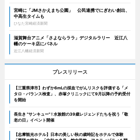
宮崎に「JMさかえまち公園」 公民連携でにぎわい創出、
中高生タイムも
ひなた宮崎経済新聞
滋賀舞台アニメ「さよならララ」デジタルラリー 近江八
幡のケーキ店にパネル
近江八幡経済新聞
プレスリリース
【三重県津市】わずか6mLの採血でがんリスクを評価する「メ
タロ・バランス検査」、赤塚クリニックにて9月以降の予約受付
を開始
長生き "サンキュー" ! 水族館の39歳レジェンドたちを祝う「敬
老の日」イベント開催
【志摩観光ホテル】日本の美しい秋の歳時記をホテルで体験