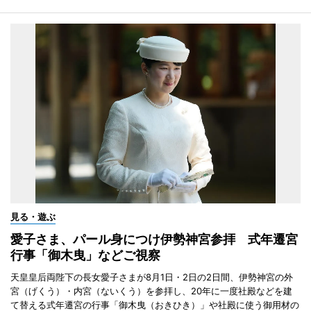
見る・遊ぶ
愛子さま、パール身につけ伊勢神宮参拝 式年遷宮
行事「御木曳」などご視察
天皇皇后両陛下の長女愛子さまが8月1日・2日の2日間、伊勢神宮の外
宮（げくう）・内宮（ないくう）を参拝し、20年に一度社殿などを建
て替える式年遷宮の行事「御木曳（おきひき）」や社殿に使う御用材の