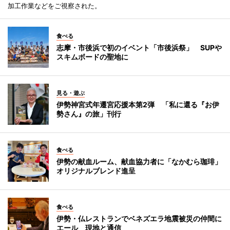
加工作業などをご視察された。
食べる
志摩・市後浜で初のイベント「市後浜祭」 SUPや
スキムボードの聖地に
見る・遊ぶ
伊勢神宮式年遷宮応援本第2弾 「私に還る『お伊
勢さん』の旅」刊行
食べる
伊勢の献血ルーム、献血協力者に「なかむら珈琲」
オリジナルブレンド進呈
食べる
伊勢・仏レストランでベネズエラ地震被災の仲間に
エール 現地と通信