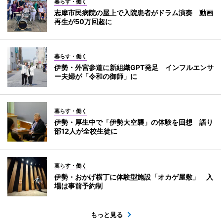
暮らす・働く
志摩市民病院の屋上で入院患者がドラム演奏 動画
再生が50万回超に
暮らす・働く
伊勢・外宮参道に新組織GPT発足 インフルエンサ
ー夫婦が「令和の御師」に
暮らす・働く
伊勢・厚生中で「伊勢大空襲」の体験を回想 語り
部12人が全校生徒に
暮らす・働く
伊勢・おかげ横丁に体験型施設「オカゲ屋敷」 入
場は事前予約制
もっと見る