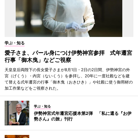
学ぶ・知る
愛子さま、パール身につけ伊勢神宮参拝 式年遷宮
行事「御木曳」などご視察
天皇皇后両陛下の長女愛子さまが8月1日・2日の2日間、伊勢神宮の外
宮（げくう）・内宮（ないくう）を参拝し、20年に一度社殿などを建
て替える式年遷宮の行事「御木曳（おきひき）」や社殿に使う御用材の
加工作業などをご視察された。
学ぶ・知る
伊勢神宮式年遷宮応援本第2弾 「私に還る『お伊
勢さん』の旅」刊行