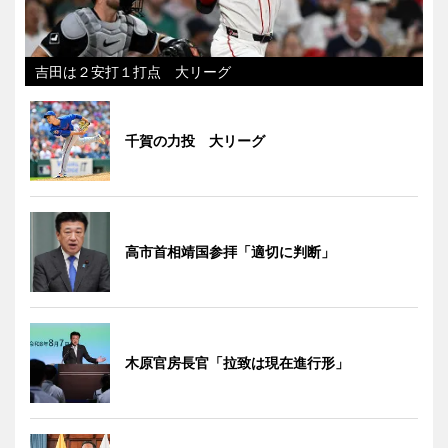
吉田は２安打１打点 大リーグ
千賀の力投 大リーグ
高市首相靖国参拝「適切に判断」
木原官房長官「拉致は現在進行形」