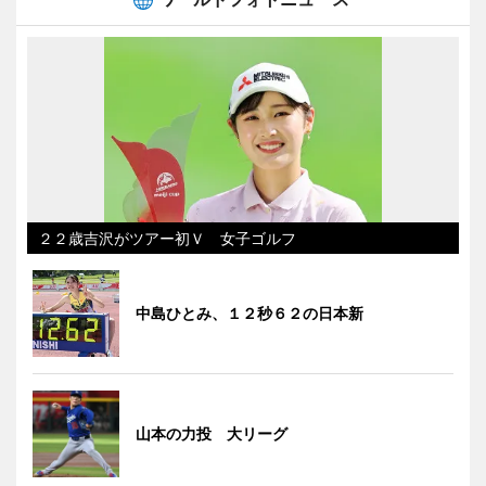
２２歳吉沢がツアー初Ｖ 女子ゴルフ
中島ひとみ、１２秒６２の日本新
山本の力投 大リーグ