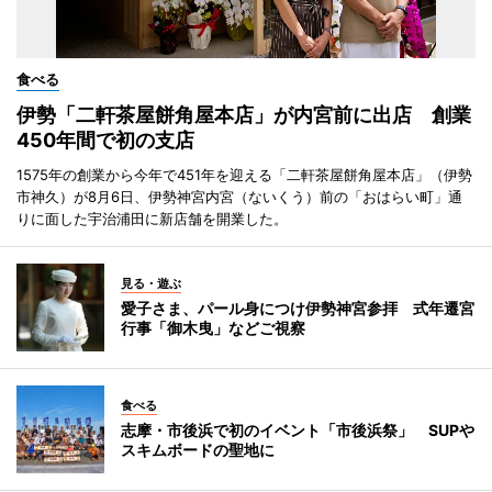
食べる
伊勢「二軒茶屋餅角屋本店」が内宮前に出店 創業
450年間で初の支店
1575年の創業から今年で451年を迎える「二軒茶屋餅角屋本店」（伊勢
市神久）が8月6日、伊勢神宮内宮（ないくう）前の「おはらい町」通
りに面した宇治浦田に新店舗を開業した。
見る・遊ぶ
愛子さま、パール身につけ伊勢神宮参拝 式年遷宮
行事「御木曳」などご視察
食べる
志摩・市後浜で初のイベント「市後浜祭」 SUPや
スキムボードの聖地に