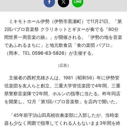
ミキモトホール伊勢（伊勢市黒瀬町）で11月21日、「第
2回パブロ音楽祭 クラリネットとギターが奏でる『80分
間世界一周音楽の旅』」が開催される。「伊勢の地を音楽
であふれるまちに」と地元飲食店「食の楽団 パブロ」
（岡本、TEL
0596-63-5826
）が主催する。
［広告］
主催者の西村充雄さんは、1981（昭和56）年に伊勢管
弦楽団を友人らと創立、三重大学管弦楽団で4年間、三重
県警察音楽隊で2年間、ホルンの指導に当たる。昨年同店
を開業し、12月「第1回パブロ音楽祭」を店内で開いた。
「45年前宇治山田高校吹奏楽部に入部したが、当時楽
器も少なく周囲で指導してくれる人もないまま3年間を終