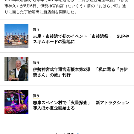
市神久）が8月6日、伊勢神宮内宮（ないくう）前の「おはらい町」通
りに面した宇治浦田に新店舗を開業した。
買う
志摩・市後浜で初のイベント「市後浜祭」 SUPや
スキムボードの聖地に
買う
伊勢神宮式年遷宮応援本第2弾 「私に還る『お伊
勢さん』の旅」刊行
買う
志摩スペイン村で「火星探査」 新アトラクション
導入ほか夏企画始まる