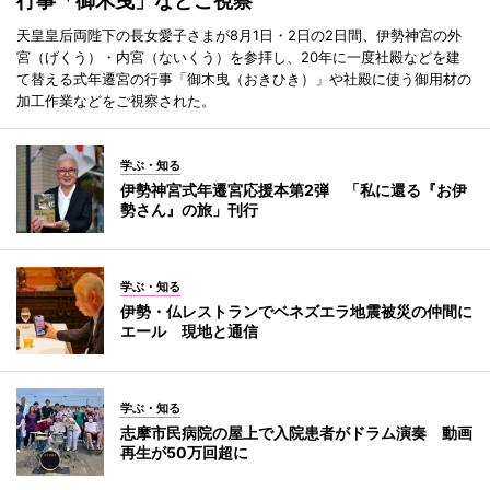
行事「御木曳」などご視察
天皇皇后両陛下の長女愛子さまが8月1日・2日の2日間、伊勢神宮の外
宮（げくう）・内宮（ないくう）を参拝し、20年に一度社殿などを建
て替える式年遷宮の行事「御木曳（おきひき）」や社殿に使う御用材の
加工作業などをご視察された。
学ぶ・知る
伊勢神宮式年遷宮応援本第2弾 「私に還る『お伊
勢さん』の旅」刊行
学ぶ・知る
伊勢・仏レストランでベネズエラ地震被災の仲間に
エール 現地と通信
学ぶ・知る
志摩市民病院の屋上で入院患者がドラム演奏 動画
再生が50万回超に