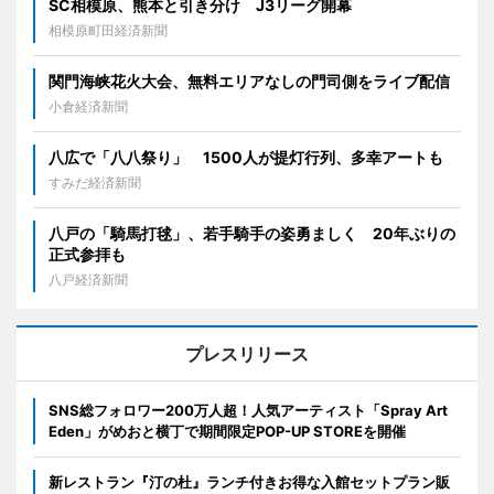
SC相模原、熊本と引き分け J3リーグ開幕
相模原町田経済新聞
関門海峡花火大会、無料エリアなしの門司側をライブ配信
小倉経済新聞
八広で「八八祭り」 1500人が提灯行列、多幸アートも
すみだ経済新聞
八戸の「騎馬打毬」、若手騎手の姿勇ましく 20年ぶりの
正式参拝も
八戸経済新聞
プレスリリース
SNS総フォロワー200万人超！人気アーティスト「Spray Art
Eden」がめおと横丁で期間限定POP-UP STOREを開催
新レストラン『汀の杜』ランチ付きお得な入館セットプラン販