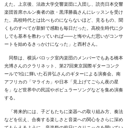
えた。上京後、法政大学交響楽団に入団し、読売日本交響
楽団首席ホルン奏者の故・黒澤勝義さんにレッスンを受け
た。高校時代とは比べものにならないほど、見るもの、聞
くものすべてが新鮮で感動も毎日だった。高校生時代に少
しでも基本を教わっていれば――と悔やんだ思いがコンサ
ートを始めるきっかけになった」と西村さん。
同祭は、横浜バロック室内楽団のメンバーでもある橋本
光博さんのクラリネット、第27回東京国際ギターコンク
ールで1位に輝いた石井弘さんのギターによる演奏会。南
アフリカの「マライカ」や日本「見上げてごらん夜の星
を」など世界中の民謡やポピュラーソングなどを集め演奏
する。
「将来的には、子どもたちに楽器への取り組み方、奏法
などを伝え、合奏する楽しさと音楽への関心をさらに深め
てもらえるように、音楽祭の前日にクリニックを開いてい