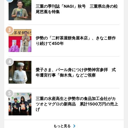
三重の季刊誌「NAGI」秋号 三重県出身の松
尾芭蕉を特集
伊勢の「二軒茶屋餅角屋本店」、きなこ餅作
り続けて450年
愛子さま、パール身につけ伊勢神宮参拝 式
年遷宮行事「御木曳」などご視察
三重の水産高生と伊勢市の食品加工会社がカ
ツオとマグロの新商品 累計1500万円の売上
げ
もっと見る