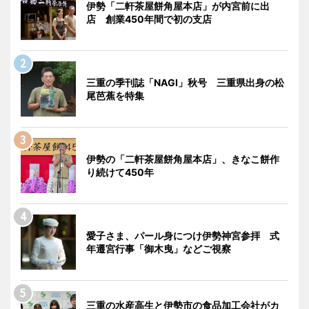
伊勢「二軒茶屋餅角屋本店」が内宮前に出
店 創業450年間で初の支店
三重の季刊誌「NAGI」秋号 三重県出身の松
尾芭蕉を特集
伊勢の「二軒茶屋餅角屋本店」、きなこ餅作
り続けて450年
愛子さま、パール身につけ伊勢神宮参拝 式
年遷宮行事「御木曳」などご視察
三重の水産高生と伊勢市の食品加工会社がカ