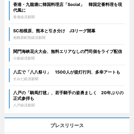
香港・九龍塘に韓国料理店「Social」 韓国定番料理を現
代風に
香港経済新聞
SC相模原、熊本と引き分け J3リーグ開幕
相模原町田経済新聞
関門海峡花火大会、無料エリアなしの門司側をライブ配信
小倉経済新聞
八広で「八八祭り」 1500人が提灯行列、多幸アートも
すみだ経済新聞
八戸の「騎馬打毬」、若手騎手の姿勇ましく 20年ぶりの
正式参拝も
八戸経済新聞
プレスリリース