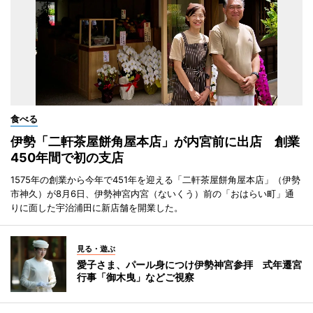
食べる
伊勢「二軒茶屋餅角屋本店」が内宮前に出店 創業
450年間で初の支店
1575年の創業から今年で451年を迎える「二軒茶屋餅角屋本店」（伊勢
市神久）が8月6日、伊勢神宮内宮（ないくう）前の「おはらい町」通
りに面した宇治浦田に新店舗を開業した。
見る・遊ぶ
愛子さま、パール身につけ伊勢神宮参拝 式年遷宮
行事「御木曳」などご視察