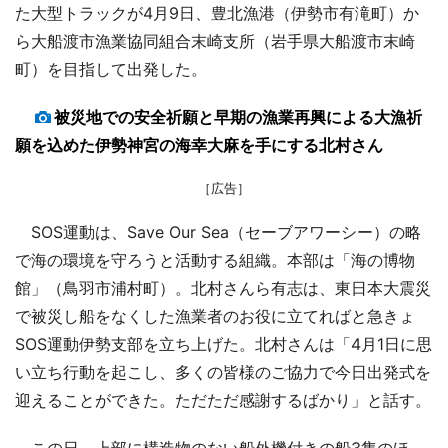
た大型トラックが4月9日、豊北漁港（伊勢市有滝町）か
ら大船渡市漁業協同組合末崎支所（岩手県大船渡市末崎
町）を目指して出発した。
被災地での安全祈願と早期の漁業再興による大漁祈
願を込めた伊勢神宮の海幸大麻を手にする北村さん
［広告］
SOS運動は、Save Our Sea（セーブアワーシー）の略
で海の環境を守ろうと活動する組織。本部は「海の博物
館」（鳥羽市浦村町）。北村さんら有志は、東日本大震災
で被災し船をなくした漁業者のお役に立てればと急きょ
SOS運動伊勢支部を立ち上げた。北村さんは「4月1日に思
い立ち行動を起こし、多くの皆様のご協力で今日出発式を
迎えることができた。ただただ感謝するばかり」と話す。
この日、上部に構造物のない船外機付きの船3隻のほ