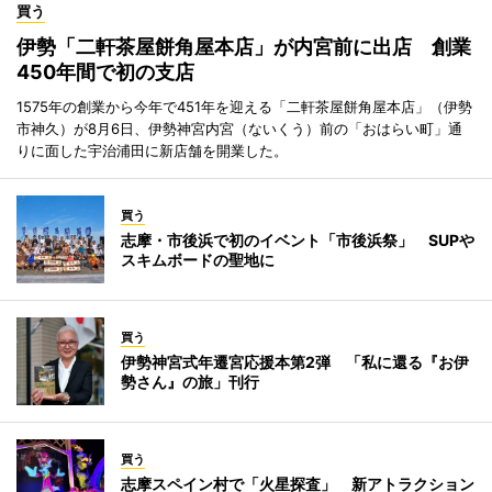
買う
伊勢「二軒茶屋餅角屋本店」が内宮前に出店 創業
450年間で初の支店
1575年の創業から今年で451年を迎える「二軒茶屋餅角屋本店」（伊勢
市神久）が8月6日、伊勢神宮内宮（ないくう）前の「おはらい町」通
りに面した宇治浦田に新店舗を開業した。
買う
志摩・市後浜で初のイベント「市後浜祭」 SUPや
スキムボードの聖地に
買う
伊勢神宮式年遷宮応援本第2弾 「私に還る『お伊
勢さん』の旅」刊行
買う
志摩スペイン村で「火星探査」 新アトラクション