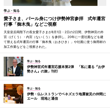
学ぶ・知る
愛子さま、パール身につけ伊勢神宮参拝 式年遷宮
行事「御木曳」などご視察
天皇皇后両陛下の長女愛子さまが8月1日・2日の2日間、伊勢神宮の外
宮（げくう）・内宮（ないくう）を参拝し、20年に一度社殿などを建
て替える式年遷宮の行事「御木曳（おきひき）」や社殿に使う御用材の
加工作業などをご視察された。
学ぶ・知る
伊勢神宮式年遷宮応援本第2弾 「私に還る『お伊
勢さん』の旅」刊行
学ぶ・知る
伊勢・仏レストランでベネズエラ地震被災の仲間に
エール 現地と通信