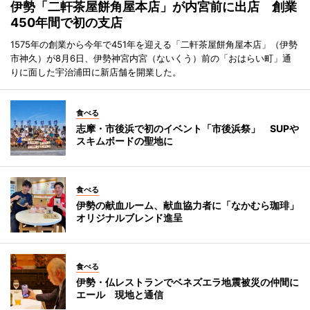
伊勢「二軒茶屋餅角屋本店」が内宮前に出店 創業
450年間で初の支店
1575年の創業から今年で451年を迎える「二軒茶屋餅角屋本店」（伊勢
市神久）が8月6日、伊勢神宮内宮（ないくう）前の「おはらい町」通
りに面した宇治浦田に新店舗を開業した。
食べる
志摩・市後浜で初のイベント「市後浜祭」 SUPや
スキムボードの聖地に
食べる
伊勢の献血ルーム、献血協力者に「なかむら珈琲」
オリジナルブレンド進呈
食べる
伊勢・仏レストランでベネズエラ地震被災の仲間に
エール 現地と通信