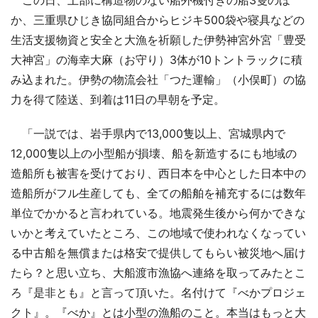
か、三重県ひじき協同組合からヒジキ500袋や寝具などの
生活支援物資と安全と大漁を祈願した伊勢神宮外宮「豊受
大神宮」の海幸大麻（お守り）3体が10トントラックに積
み込まれた。伊勢の物流会社「つた運輸」（小俣町）の協
力を得て陸送、到着は11日の早朝を予定。
「一説では、岩手県内で13,000隻以上、宮城県内で
12,000隻以上の小型船が損壊、船を新造するにも地域の
造船所も被害を受けており、西日本を中心とした日本中の
造船所がフル生産しても、全ての船舶を補充するには数年
単位でかかると言われている。地震発生後から何かできな
いかと考えていたところ、この地域で使われなくなってい
る中古船を無償または格安で提供してもらい被災地へ届け
たら？と思い立ち、大船渡市漁協へ連絡を取ってみたとこ
ろ『是非とも』と言って頂いた。名付けて『べかプロジェ
クト』。『べか』とは小型の漁船のこと。本当はもっと大