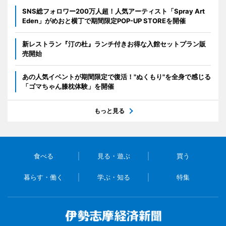
SNS総フォロワー200万人超！人気アーティスト「Spray Art
Eden」がめおと横丁で期間限定POP-UP STOREを開催
新レストラン『汀の杜』ランチ付きお得な入館セットプラン販
売開始
あの人気イベントが期間限定で復活！"ぬくもり"を全身で感じる
「ゴマちゃん膝枕体験」を開催
もっと見る
食べる
見る・遊ぶ
買う
暮らす・働く
学ぶ・知る
特集