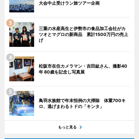
大会中止受けラン旅ツアー企画
三重の水産高生と伊勢市の食品加工会社がカ
ツオとマグロの新商品 累計1500万円の売上
げ
松阪市在住カメラマン・吉田紘さん、撮影40
年 80歳を記念し写真展
鳥羽水族館で年末恒例の大掃除 体重700キ
ロ、逃げまわるトドの「キンタ」
もっと見る