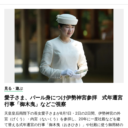
見る・遊ぶ
愛子さま、パール身につけ伊勢神宮参拝 式年遷宮
行事「御木曳」などご視察
天皇皇后両陛下の長女愛子さまが8月1日・2日の2日間、伊勢神宮の外
宮（げくう）・内宮（ないくう）を参拝し、20年に一度社殿などを建
て替える式年遷宮の行事「御木曳（おきひき）」や社殿に使う御用材の