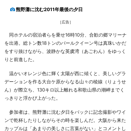
熊野灘に沈む2011年最後の夕日
［広告］
同ホテルの宿泊者らを乗せ16時10分、合歓の郷マリーナ
を出港。総トン数18トンのパールクイーン号は真珠いかだ
をすり抜けながら、波静かな英虞湾（あごわん）をゆっく
りと前進した。
温かいオレンジ色に輝く太陽が西に傾くと、美しいグラ
デーションを作る大台ケ原からなる山々の稜線（りょうせ
ん）が際立ち、130キロ以上離れる和歌山県の潮岬までく
っきりと浮かび上がった。
参加者は、熊野灘に沈む夕日をバックに記念撮影やワイ
ンで乾杯したりしながらその時を楽しんだ。大阪から来た
カップルは「あまりの美しさに言葉がない」とコメントし