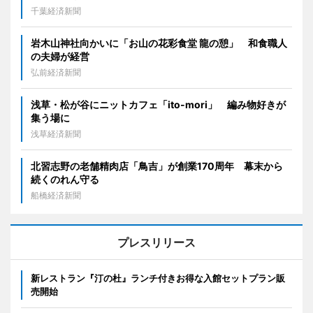
千葉経済新聞
岩木山神社向かいに「お山の花彩食堂 龍の憩」 和食職人
の夫婦が経営
弘前経済新聞
浅草・松が谷にニットカフェ「ito-mori」 編み物好きが
集う場に
浅草経済新聞
北習志野の老舗精肉店「鳥吉」が創業170周年 幕末から
続くのれん守る
船橋経済新聞
プレスリリース
新レストラン『汀の杜』ランチ付きお得な入館セットプラン販
売開始