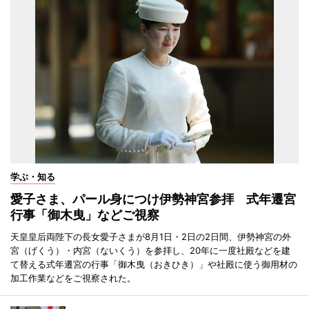
学ぶ・知る
愛子さま、パール身につけ伊勢神宮参拝 式年遷宮
行事「御木曳」などご視察
天皇皇后両陛下の長女愛子さまが8月1日・2日の2日間、伊勢神宮の外
宮（げくう）・内宮（ないくう）を参拝し、20年に一度社殿などを建
て替える式年遷宮の行事「御木曳（おきひき）」や社殿に使う御用材の
加工作業などをご視察された。