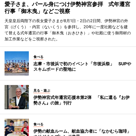
愛子さま、パール身につけ伊勢神宮参拝 式年遷宮
行事「御木曳」などご視察
天皇皇后両陛下の長女愛子さまが8月1日・2日の2日間、伊勢神宮の外
宮（げくう）・内宮（ないくう）を参拝し、20年に一度社殿などを建
て替える式年遷宮の行事「御木曳（おきひき）」や社殿に使う御用材の
加工作業などをご視察された。
食べる
志摩・市後浜で初のイベント「市後浜祭」 SUPや
スキムボードの聖地に
見る・遊ぶ
伊勢神宮式年遷宮応援本第2弾 「私に還る『お伊
勢さん』の旅」刊行
食べる
伊勢の献血ルーム、献血協力者に「なかむら珈琲」