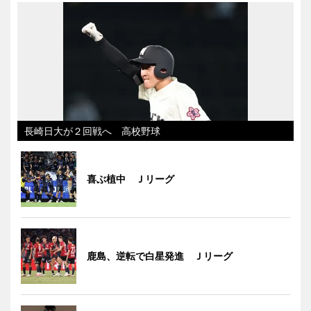
長崎日大が２回戦へ 高校野球
喜ぶ植中 Ｊリーグ
鹿島、逆転で白星発進 Ｊリーグ