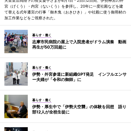
天皇皇后両陛下の長女愛子さまが8月1日・2日の2日間、伊勢神宮の外
宮（げくう）・内宮（ないくう）を参拝し、20年に一度社殿などを建
て替える式年遷宮の行事「御木曳（おきひき）」や社殿に使う御用材の
加工作業などをご視察された。
暮らす・働く
志摩市民病院の屋上で入院患者がドラム演奏 動画
再生が50万回超に
暮らす・働く
伊勢・外宮参道に新組織GPT発足 インフルエンサ
ー夫婦が「令和の御師」に
暮らす・働く
伊勢・厚生中で「伊勢大空襲」の体験を回想 語り
部12人が全校生徒に