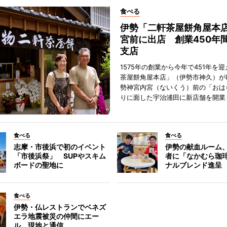
食べる
伊勢「二軒茶屋餅角屋本
宮前に出店 創業450年
支店
1575年の創業から今年で451年を
茶屋餅角屋本店」（伊勢市神久）が
勢神宮内宮（ないくう）前の「おは
りに面した宇治浦田に新店舗を開業
食べる
食べる
志摩・市後浜で初のイベント
伊勢の献血ルーム
「市後浜祭」 SUPやスキム
者に「なかむら珈
ボードの聖地に
ナルブレンド進呈
食べる
伊勢・仏レストランでベネズ
エラ地震被災の仲間にエー
ル 現地と通信