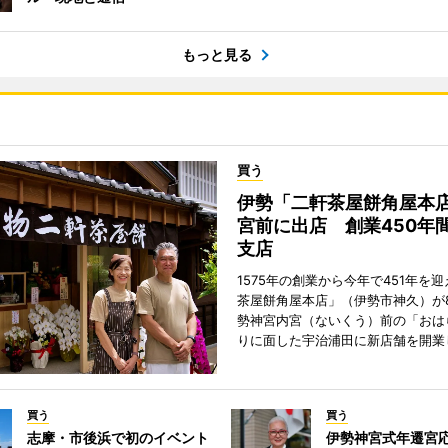
もっと見る
買う
伊勢「二軒茶屋餅角屋本
宮前に出店 創業450年
支店
1575年の創業から今年で451年を
茶屋餅角屋本店」（伊勢市神久）が
勢神宮内宮（ないくう）前の「おは
りに面した宇治浦田に新店舗を開業
買う
買う
志摩・市後浜で初のイベント
伊勢神宮式年遷宮