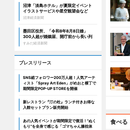
沼津「淡島ホテル」が夏限定イベント
イラストサービスや星空観望会など
沼津経済新聞
墨田区役所、「令和8年8月8日婚」
300人超が婚姻届、開庁前から長い列
すみだ経済新聞
プレスリリース
SNS総フォロワー200万人超！人気アーテ
ィスト「Spray Art Eden」がめおと横丁で
期間限定POP-UP STOREを開催
新レストラン『汀の杜』ランチ付きお得な
入館セットプラン販売開始
あの人気イベントが期間限定で復活！"ぬく
食べる
もり"を全身で感じる「ゴマちゃん膝枕体