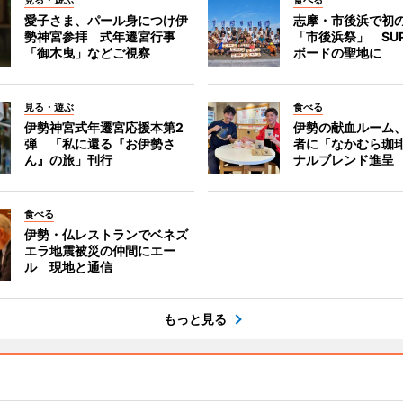
見る・遊ぶ
食べる
愛子さま、パール身につけ伊
志摩・市後浜で初
勢神宮参拝 式年遷宮行事
「市後浜祭」 SU
「御木曳」などご視察
ボードの聖地に
見る・遊ぶ
食べる
伊勢神宮式年遷宮応援本第2
伊勢の献血ルーム
弾 「私に還る『お伊勢さ
者に「なかむら珈
ん』の旅」刊行
ナルブレンド進呈
食べる
伊勢・仏レストランでベネズ
エラ地震被災の仲間にエー
ル 現地と通信
もっと見る