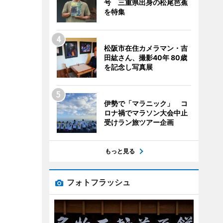
号 三重県出身の松尾芭蕉
を特集
松阪市在住カメラマン・吉
田紘さん、撮影40年 80歳
を記念し写真展
伊勢で「マラニック」 コ
ロナ禍でマラソン大会中止
受けラン旅ツアー企画
もっと見る
フォトフラッシュ