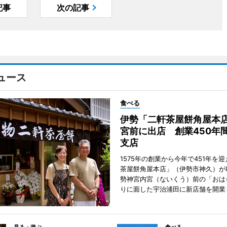
記事
次の記事
ュース
食べる
伊勢「二軒茶屋餅角屋本
宮前に出店 創業450年
支店
1575年の創業から今年で451年を
茶屋餅角屋本店」（伊勢市神久）が
勢神宮内宮（ないくう）前の「おは
りに面した宇治浦田に新店舗を開業