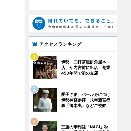
アクセスランキング
伊勢「二軒茶屋餅角屋本
店」が内宮前に出店 創業
450年間で初の支店
愛子さま、パール身につけ
伊勢神宮参拝 式年遷宮行
事「御木曳」などご視察
三重の季刊誌「NAGI」秋