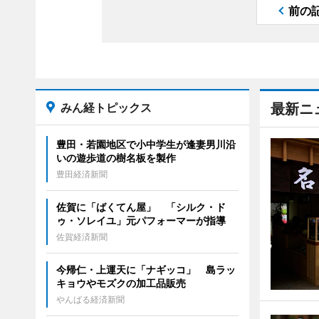
前の
みん経トピックス
最新ニ
豊田・若園地区で小中学生が逢妻男川沿
いの遊歩道の樹名板を製作
豊田経済新聞
佐賀に「ばくてん屋」 「シルク・ド
ゥ・ソレイユ」元パフォーマーが指導
佐賀経済新聞
今帰仁・上運天に「ナギッコ」 島ラッ
キョウやモズクの加工品販売
やんばる経済新聞