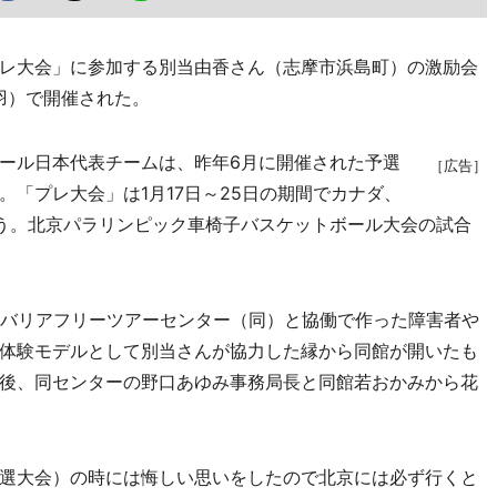
レ大会」に参加する別当由香さん（志摩市浜島町）の激励会
羽）で開催された。
ール日本代表チームは、昨年6月に開催された予選
［広告］
「プレ大会」は1月17日～25日の期間でカナダ、
う。北京パラリンピック車椅子バスケットボール大会の試合
摩バリアフリーツアーセンター（同）と協働で作った障害者や
体験モデルとして別当さんが協力した縁から同館が開いたも
後、同センターの野口あゆみ事務局長と同館若おかみから花
選大会）の時には悔しい思いをしたので北京には必ず行くと