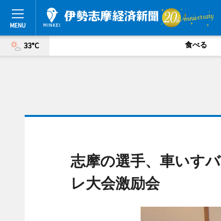
食べる
33°C
志摩の選手、車いす
レ大会激励会