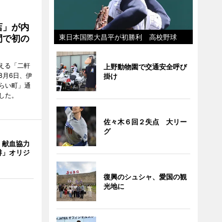
店」が内
東日本国際大昌平が初勝利 高校野球
間で初の
迎える「二軒
上野動物園で交通安全呼び
8月6日、伊
掛け
らい町」通
した。
佐々木６回２失点 大リー
グ
、献血協力
琲」オリジ
復興のシュシャ、愛国の観
光地に