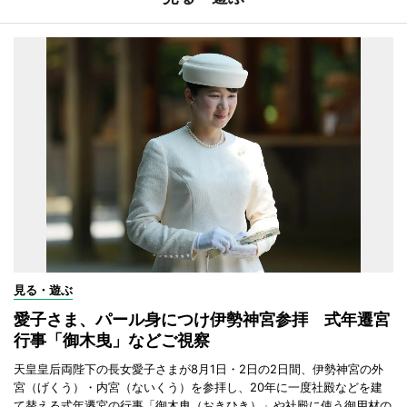
見る・遊ぶ
愛子さま、パール身につけ伊勢神宮参拝 式年遷宮
行事「御木曳」などご視察
天皇皇后両陛下の長女愛子さまが8月1日・2日の2日間、伊勢神宮の外
宮（げくう）・内宮（ないくう）を参拝し、20年に一度社殿などを建
て替える式年遷宮の行事「御木曳（おきひき）」や社殿に使う御用材の