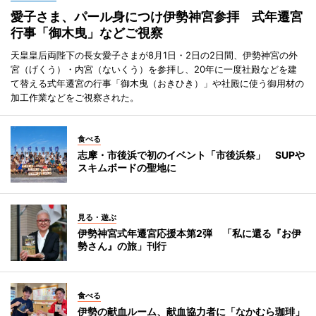
愛子さま、パール身につけ伊勢神宮参拝 式年遷宮
行事「御木曳」などご視察
天皇皇后両陛下の長女愛子さまが8月1日・2日の2日間、伊勢神宮の外
宮（げくう）・内宮（ないくう）を参拝し、20年に一度社殿などを建
て替える式年遷宮の行事「御木曳（おきひき）」や社殿に使う御用材の
加工作業などをご視察された。
食べる
志摩・市後浜で初のイベント「市後浜祭」 SUPや
スキムボードの聖地に
見る・遊ぶ
伊勢神宮式年遷宮応援本第2弾 「私に還る『お伊
勢さん』の旅」刊行
食べる
伊勢の献血ルーム、献血協力者に「なかむら珈琲」