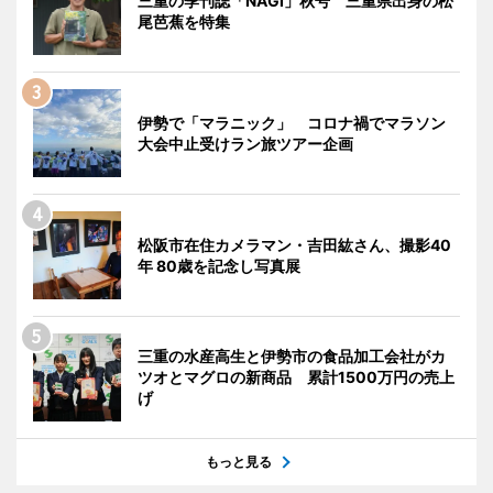
三重の季刊誌「NAGI」秋号 三重県出身の松
尾芭蕉を特集
伊勢で「マラニック」 コロナ禍でマラソン
大会中止受けラン旅ツアー企画
松阪市在住カメラマン・吉田紘さん、撮影40
年 80歳を記念し写真展
三重の水産高生と伊勢市の食品加工会社がカ
ツオとマグロの新商品 累計1500万円の売上
げ
もっと見る