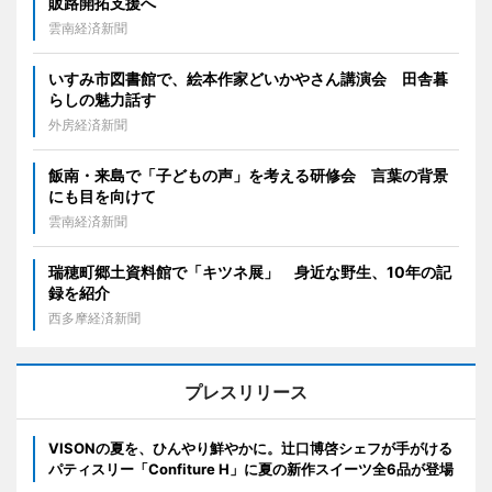
販路開拓支援へ
雲南経済新聞
いすみ市図書館で、絵本作家どいかやさん講演会 田舎暮
らしの魅力話す
外房経済新聞
飯南・来島で「子どもの声」を考える研修会 言葉の背景
にも目を向けて
雲南経済新聞
瑞穂町郷土資料館で「キツネ展」 身近な野生、10年の記
録を紹介
西多摩経済新聞
プレスリリース
VISONの夏を、ひんやり鮮やかに。辻口博啓シェフが手がける
パティスリー「Confiture H」に夏の新作スイーツ全6品が登場