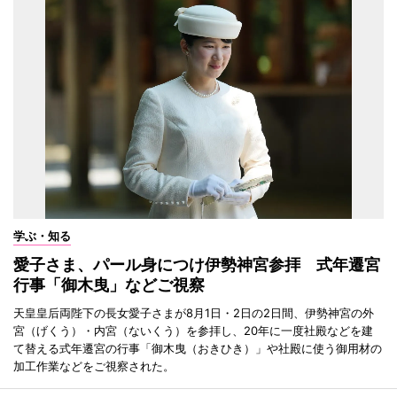
学ぶ・知る
愛子さま、パール身につけ伊勢神宮参拝 式年遷宮
行事「御木曳」などご視察
天皇皇后両陛下の長女愛子さまが8月1日・2日の2日間、伊勢神宮の外
宮（げくう）・内宮（ないくう）を参拝し、20年に一度社殿などを建
て替える式年遷宮の行事「御木曳（おきひき）」や社殿に使う御用材の
加工作業などをご視察された。