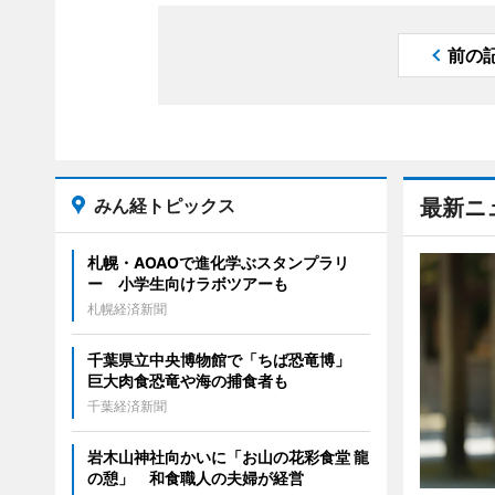
前の
みん経トピックス
最新ニ
札幌・AOAOで進化学ぶスタンプラリ
ー 小学生向けラボツアーも
札幌経済新聞
千葉県立中央博物館で「ちば恐竜博」
巨大肉食恐竜や海の捕食者も
千葉経済新聞
岩木山神社向かいに「お山の花彩食堂 龍
の憩」 和食職人の夫婦が経営