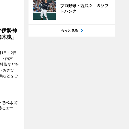
プロ野球・西武２―５ソフ
トバンク
け伊勢神
もっと見る
御木曳」
1日・2日
）・内宮
度社殿などを
（おきひ
業などをご
ンでベネズ
間にエー