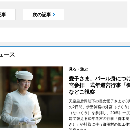
記事
次の記事
ュース
見る・遊ぶ
愛子さま、パール身につ
宮参拝 式年遷宮行事「
などご視察
天皇皇后両陛下の長女愛子さまが8月
の2日間、伊勢神宮の外宮（げくう
（ないくう）を参拝し、20年に一
建て替える式年遷宮の行事「御木曳
き）」や社殿に使う御用材の加工作