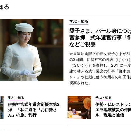
知る
学ぶ・知る
愛子さま、パール身につ
宮参拝 式年遷宮行事「
などご視察
天皇皇后両陛下の長女愛子さまが8月
の2日間、伊勢神宮の外宮（げくう
（ないくう）を参拝し、20年に一
建て替える式年遷宮の行事「御木曳
き）」や社殿に使う御用材の加工作
視察された。
学ぶ・知る
学ぶ・知る
伊勢神宮式年遷宮応援本第2
伊勢・仏レストラ
弾 「私に還る『お伊勢さ
エラ地震被災の仲
ん』の旅」刊行
ル 現地と通信