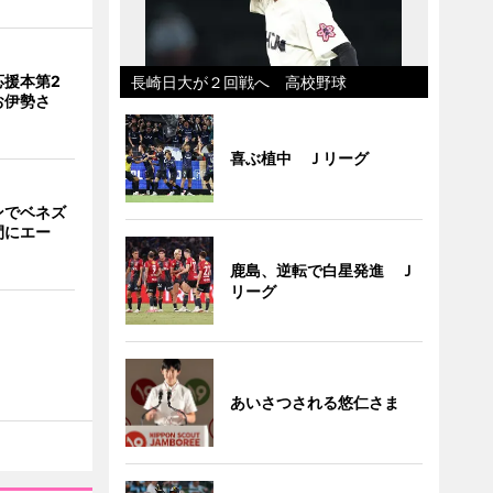
応援本第2
長崎日大が２回戦へ 高校野球
お伊勢さ
喜ぶ植中 Ｊリーグ
ンでベネズ
間にエー
鹿島、逆転で白星発進 Ｊ
リーグ
あいさつされる悠仁さま