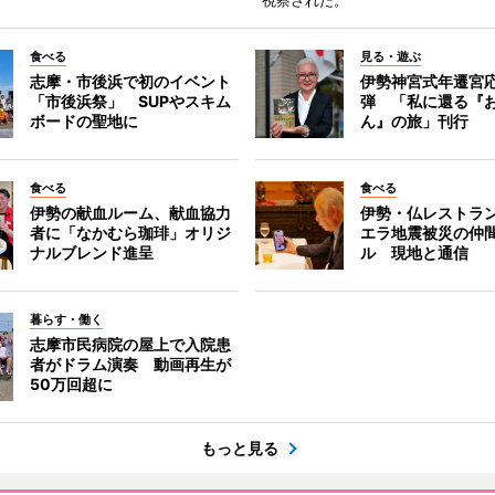
視察された。
食べる
見る・遊ぶ
志摩・市後浜で初のイベント
伊勢神宮式年遷宮
「市後浜祭」 SUPやスキム
弾 「私に還る『
ボードの聖地に
ん』の旅」刊行
食べる
食べる
伊勢の献血ルーム、献血協力
伊勢・仏レストラ
者に「なかむら珈琲」オリジ
エラ地震被災の仲
ナルブレンド進呈
ル 現地と通信
暮らす・働く
志摩市民病院の屋上で入院患
者がドラム演奏 動画再生が
50万回超に
もっと見る